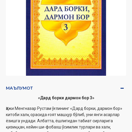
МАЪЛУМОТ
«Дард борки дармон бор 3»
Ҳожи Менгназар Рустам ўғлининг «Дард борки, дармон бор»
китоби халқ орасида ғоят машҳур бўлиб, уни янги асарлар
ёзишга ундади. Албатта, ёшлигидан табиат сирларига
қизиққан, кейин ши-фобахш ўсимлик турлари ва халқ