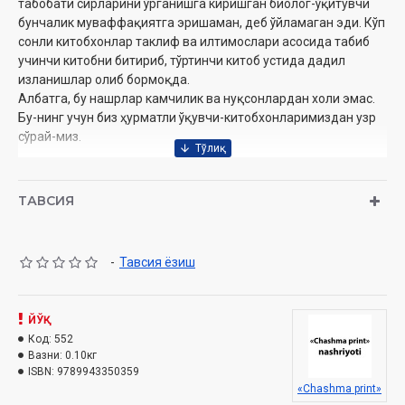
табобати сирларини ўрганишга киришган биолог-ўқитувчи
бунчалик муваффақиятга эришаман, деб ўйламаган эди. Кўп
сонли китобхонлар таклиф ва илтимослари асосида табиб
учинчи китобни битириб, тўртинчи китоб устида дадил
изланишлар олиб бормоқда.
Албатга, бу нашрлар камчилик ва нуқсонлардан холи эмас.
Бу-нинг учун биз ҳурматли ўқувчи-китобхонларимиздан узр
сўрай-миз.
Муаллиф:
Ҳожи Менгназар Рустам ўғли
Номи:
«Дард борки дармон бор 3»
ТАВСИЯ
Нашриёт:
«Chashma print»
Сана:
2010 йил
Ҳажми:
131 бет
-
Тавсия ёзиш
ISBN:
978-9943-350-35-9
Ўлчами:
60x84 1/16
Муқоваси:
юмшоқ
ЙЎҚ
Код:
552
Вазни:
0.10кг
ISBN:
9789943350359
«Chashma print»