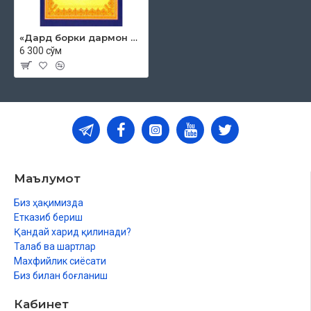
«Дард борки дармон бор 3»
6 300 сўм
Маълумот
Биз ҳақимизда
Етказиб бериш
Қандай харид қилинади?
Талаб ва шартлар
Махфийлик сиёсати
Биз билан боғланиш
Кабинет