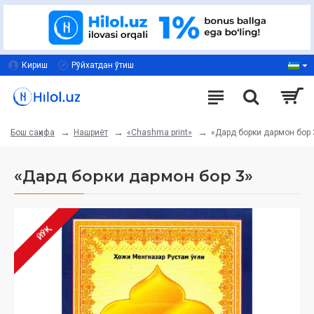
Кириш
Рўйхатдан ўтиш
Нашриёт
«Chashma print»
«Дард борки дармон бор 
Бош саҳифа
«Дард борки дармон бор 3»
ЙЎҚ