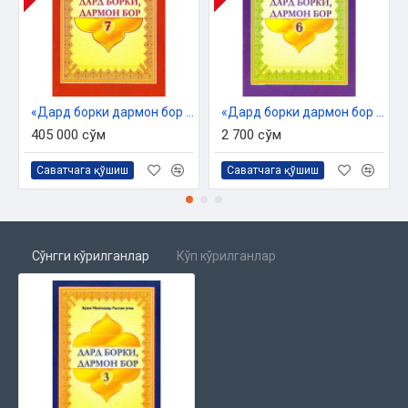
«Дард борки дармон бор 7»
«Дард борки дармон бор 6»
405 000 сўм
2 700 сўм
Саватчага қўшиш
Саватчага қўшиш
Сўнгги кўрилганлар
Кўп кўрилганлар