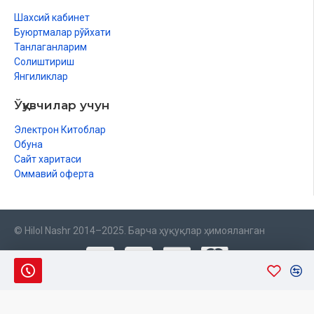
Шахсий кабинет
Буюртмалар рўйхати
Танлаганларим
Солиштириш
Янгиликлар
Ўқувчилар учун
Электрон Китоблар
Обуна
Сайт харитаси
Оммавий оферта
© Hilol Nashr 2014–2025. Барча ҳуқуқлар ҳимояланган