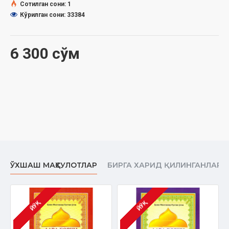
Сотилган сони: 1
Кўрилган сони: 33384
6 300 сўм
ЎХШАШ МАҲСУЛОТЛАР
БИРГА ХАРИД ҚИЛИНГАНЛАР
ЙЎҚ
ЙЎҚ