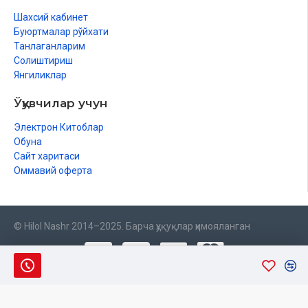
Шахсий кабинет
Буюртмалар рўйхати
Танлаганларим
Солиштириш
Янгиликлар
Ўқувчилар учун
Электрон Китоблар
Обуна
Сайт харитаси
Оммавий оферта
© Hilol Nashr 2014–2025. Барча ҳуқуқлар ҳимояланган