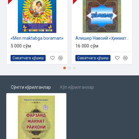
«Men maktabga boraman»
Алишер Навоий «Ҳикматлар»
5 000 сўм
16 000 сўм
Саватчага қўшиш
Саватчага қўшиш
Сўнгги кўрилганлар
Кўп кўрилганлар