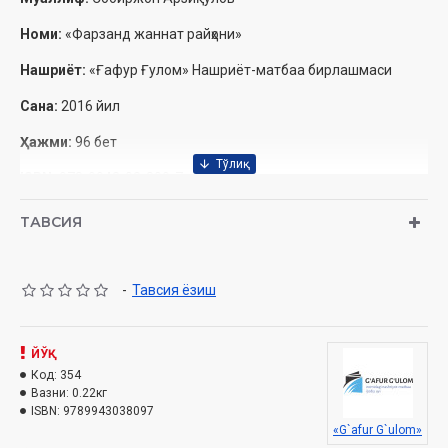
Номи:
«Фарзанд жаннат райҳони»
Нашриёт:
«Ғафур Ғулом» Нашриёт-матбаа бирлашмаси
Сана:
2016 йил
Ҳажми:
96 бет
ISBN:
978-9943-03-809-7‎
Ўлчами:
84×108 1/32‎
ТАВСИЯ
Муқоваси:
Юмшоқ‎
-
Тавсия ёзиш
ЙЎҚ
Код:
354
Вазни:
0.22кг
ISBN:
9789943038097
«G`afur G`ulom»