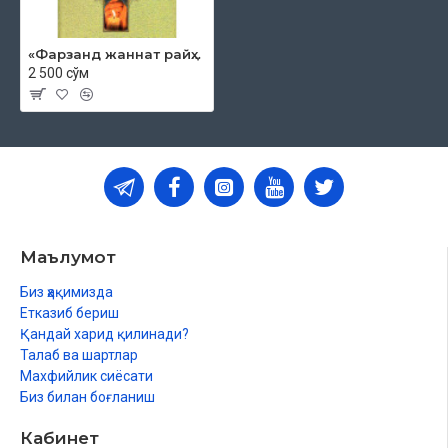
«Фарзанд жаннат райҳони»
2 500 сўм
Маълумот
Биз ҳақимизда
Етказиб бериш
Қандай харид қилинади?
Талаб ва шартлар
Махфийлик сиёсати
Биз билан боғланиш
Кабинет