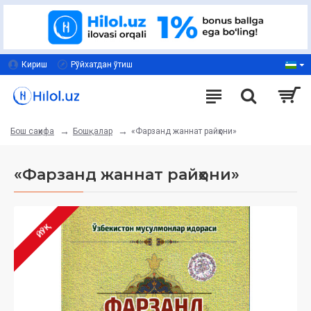
Кириш
Рўйхатдан ўтиш
Бошқалар
«Фарзанд жаннат райҳони»
Бош саҳифа
«Фарзанд жаннат райҳони»
ЙЎҚ