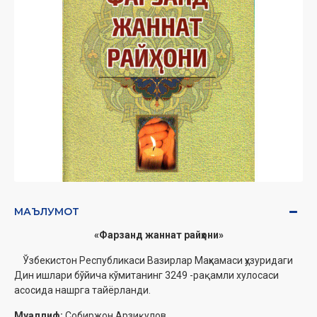
МАЪЛУМОТ
‎«Фарзанд жаннат райҳони»‎
Ўзбекистон Республикаси Вазирлар Маҳкамаси ҳузуридаги
Дин ишлари бўйича ‎кўмитанинг 3249 -рақамли хулосаси
асосида нашрга тайёрланди.‎
Муаллиф:
Собиржон Арзиқулов