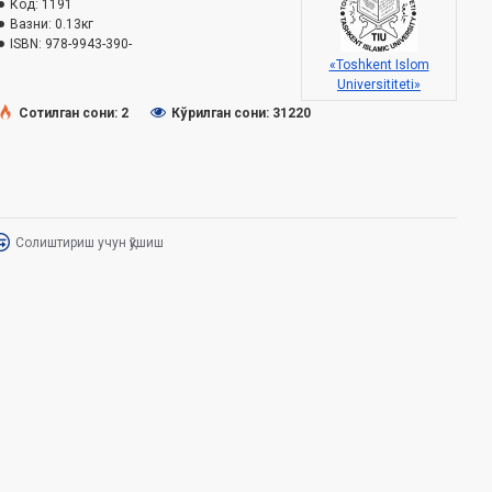
Код:
1191
Вазни:
0.13кг
ISBN:
978-9943-390-
«Toshkent Islom
Universititeti»
Сотилган сони: 2
Кўрилган сони: 31220
Солиштириш учун қўшиш