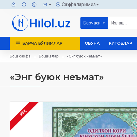
Саҳифаларимиз
Барчаси
БАРЧА БЎЛИМЛАР
ОБУНА
КИТОБЛАР
Бош саҳифа
Бошқалар
«Энг буюк неъмат»
«Энг буюк неъмат»
ЙЎҚ