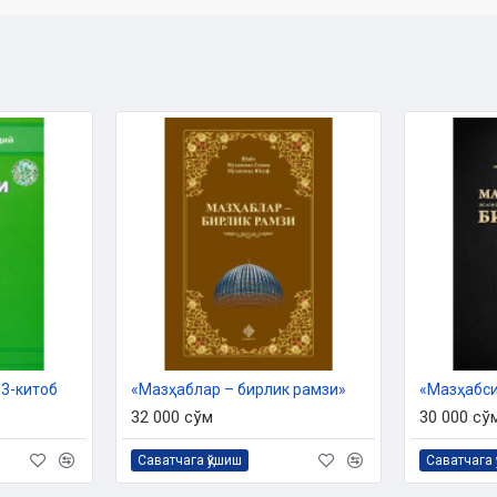
 3-китоб
«Мазҳаблар – бирлик рамзи»
32 000 сўм
30 000 сў
Саватчага қўшиш
Саватчага 