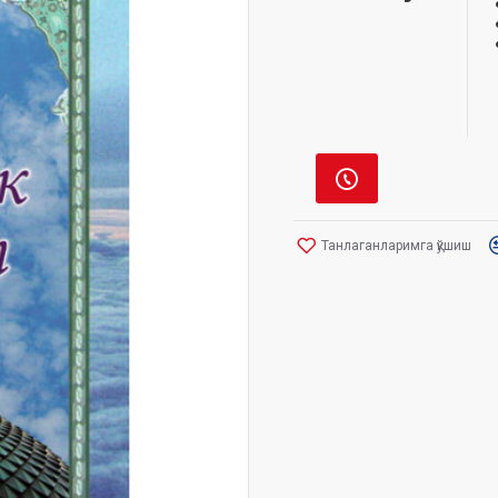
Танлаганларимга қўшиш