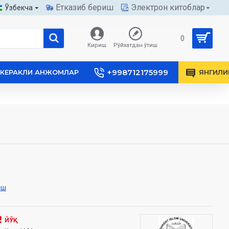
Етказиб бериш
Электрон китоблар
Ўзбекча
0
Кириш
Рўйхатдан ўтиш
+998712175999
КЕРАКЛИ АНЖОМЛАР
ЯНГИЛИ
иш
ЙЎҚ