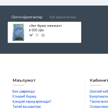
Сўнгги кўрилганлар
Кўп кўрилганлар
«Энг буюк неъмат»
6 000 сўм
Маълумот
Кабине
Биз ҳақимизда
Шахсий ка
Етказиб бериш
Буюртмала
Қандай харид қилинади?
Танлаганл
Талаб ва шартлар
Солиштир