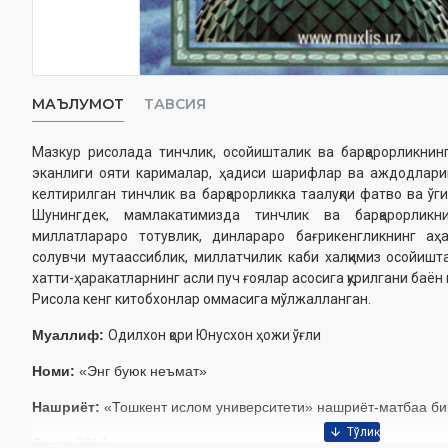
МАЪЛУМОТ
ТАВСИЯ
Мазкур рисолада тинчлик, осойишталик ва барқарорликнинг
эканлиги ояти карималар, ҳадиси шарифлар ва аждодларим
келтирилган тинчлик ва барқарорликка таалуқли фатво ва ўги
Шунингдек, мамлакатимизда тинчлик ва барқарорлик
миллатлараро тотувлик, динлараро бағрикенгликнинг аҳ
солувчи мутаассиблик, миллатчилик каби халқимиз осойишт
хатти-ҳаракатларнинг асли пуч ғоялар асосига қурилгани баён 
Рисола кенг китобхонлар оммасига мўлжалланган.
Муаллиф:
Одилхон қори Юнусхон ҳожи ўғли
Номи:
«Энг буюк неъмат»
Нашриёт:
«Тошкент ислом университети» нашриёт-матбаа б
Сана:
2014