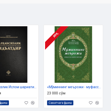
ЙЎҚ
«Мазҳабсизлик Ислом шариатига таҳдид солувчи энг хатарли бидъатдир»
«Мўминнинг меърожи - муфассал намоз китоби»
м
23 000 сўм
қўшиш
Саватчага қўшиш