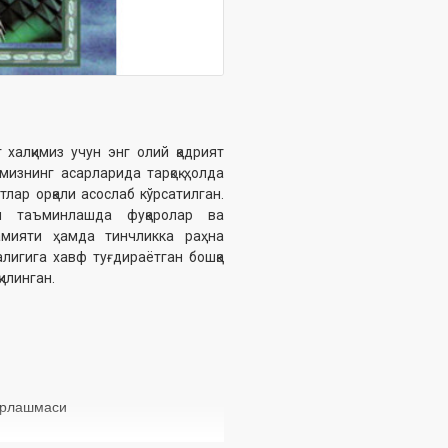
 халқимиз учун энг олий қадрият
изнинг асарларида тарқоқ ҳолда
тлар орқали асослаб кўрсатилган.
ни таъминлашда фуқаролар ва
амияти ҳамда тинчликка раҳна
алигига хавф туғдираётган бошқа
қилинган.
ирлашмаси