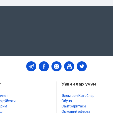
т
Ўқувчилар учун
бинет
Электрон Китоблар
р рўйхати
Обуна
арим
Сайт харитаси
иш
Оммавий оферта