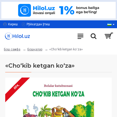
Кириш
Рўйхатдан ўтиш
Бошқалар
«Choʻkib ketgan koʻza»
Бош саҳифа
«Choʻkib ketgan koʻza»
ЙЎҚ