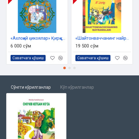
«Ахлоқий ҳикоялар» Қирқ ҳадис асосида
«Шайтонваччанинг найранглари» - 1
6 000 сўм
19 500 сўм
Саватчага қўшиш
Саватчага қўшиш
Сўнгги кўрилганлар
Кўп кўрилганлар