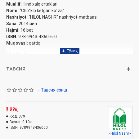
Muallif:
Hind xalq ertaklari
Nomi:
“Choʻkib ketgan koʻza”
Nashriyot:
“HILOL NASHR” nashriyot-matbaasi
Sana:
2014 йил
Hajmi:
16 bet
ISBN:
978-9943-4360-6-0
Muqovasi:
qattiq
Mundarija
Hiylakor chiyaboʻri
ТАВСИЯ
Choʻkib ketgan koʻza
-
Тавсия ёзиш
ЙЎҚ
Код:
379
Вазни:
0.10кг
ISBN:
9789943436060
«Hilol Nashr»