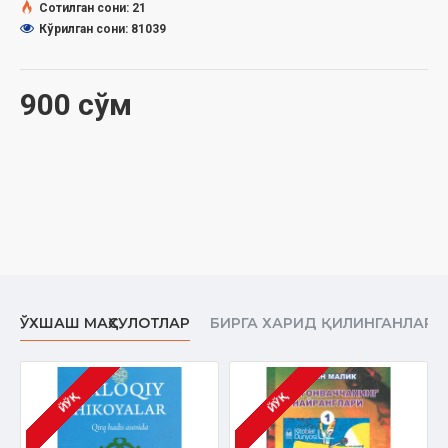
Сотилган сони: 21
Кўрилган сони: 81039
900 сўм
ЎХШАШ МАҲСУЛОТЛАР
БИРГА ХАРИД ҚИЛИНГАНЛАР
ЙЎҚ
ЙЎҚ