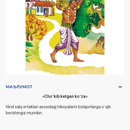
МАЪЛУМОТ
«Choʻkib ketgan koʻza»
Hind xalq ertaklari asosidagi hikoyalarni bolajonlarga oʻqib
berishingiz mumkin.