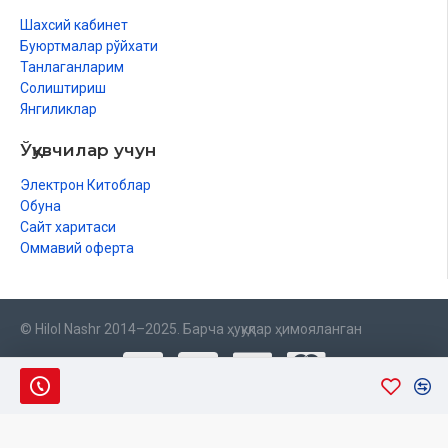
Шахсий кабинет
Буюртмалар рўйхати
Танлаганларим
Солиштириш
Янгиликлар
Ўқувчилар учун
Электрон Китоблар
Обуна
Сайт харитаси
Оммавий оферта
© Hilol Nashr 2014–2025. Барча ҳуқуқлар ҳимояланган