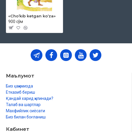
«Choʻkib ketgan koʻza»
900 сўм
Маълумот
Биз ҳақимизда
Етказиб бериш
Қандай харид қилинади?
Талаб ва шартлар
Махфийлик сиёсати
Биз билан боғланиш
Кабинет