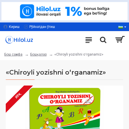
Кириш
Рўйхатдан ўтиш
Бошқалар
«Chiroyli yozishni oʻrganamiz»
Бош саҳифа
«Chiroyli yozishni oʻrganamiz»
ЙЎҚ