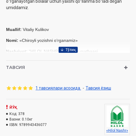
oʻrganayotgan bolalar uchun yaxshi qoʻllanma boʻladi degan
umiddamiz.
Muallif:
Vitaliy Kulikov
Nomi:
«Chiroyli yozishni oʻrganamiz»
Nashriyot:
“HILOL NASHR” nashriyot-matbaasi
Sana:
2014
ТАВСИЯ
Hajmi:
32 bet
ISBN:
978-9943-4360-7-7
1 тавсиялари асосида.
-
Тавсия ёзиш
Muqova:
yumshoq
ЙЎҚ
Код:
378
Вазни:
0.10кг
ISBN:
9789943436077
«Hilol Nashr»