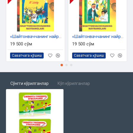
«Шайтонваччанинг найранглари» - 1
«Шайтонваччанинг найранглари» - 2
19 500 сўм
19 500 сўм
Саватчага қўшиш
Саватчага қўшиш
Сўнгги кўрилганлар
Кўп кўрилганлар