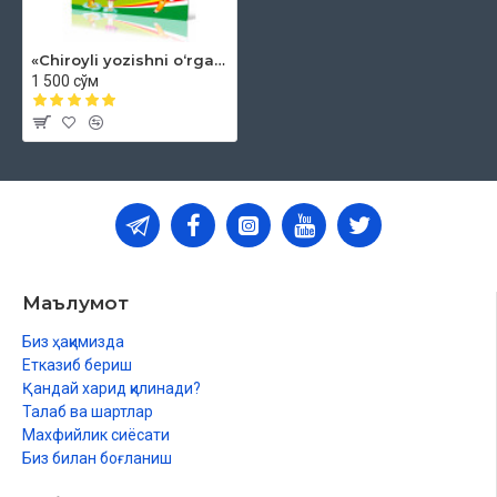
«Chiroyli yozishni oʻrganamiz»
1 500 сўм
Маълумот
Биз ҳақимизда
Етказиб бериш
Қандай харид қилинади?
Талаб ва шартлар
Махфийлик сиёсати
Биз билан боғланиш