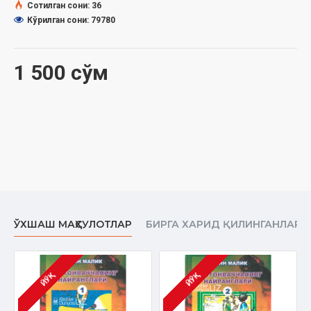
Сотилган сони: 36
Кўрилган сони: 79780
1 500 сўм
ЎХШАШ МАҲСУЛОТЛАР
БИРГА ХАРИД ҚИЛИНГАНЛАР
ЙЎҚ
ЙЎҚ