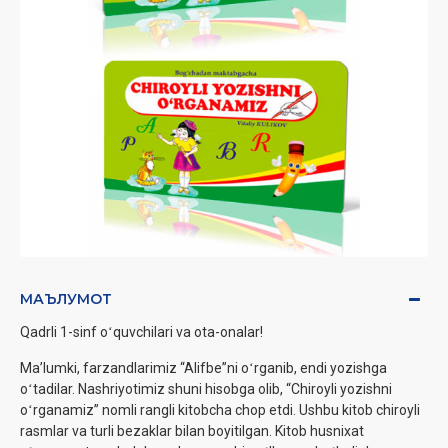
МАЪЛУМОТ
Qadrli 1-sinf oʻquvchilari va ota-onalar!
Maʼlumki, farzandlarimiz “Alifbe”ni oʻrganib, endi yozishga
oʻtadilar. Nashriyotimiz shuni hisobga olib, “Chiroyli yozishni
oʻrganamiz” nomli rangli kitobcha chop etdi. Ushbu kitob chiroyli
rasmlar va turli bezaklar bilan boyitilgan. Kitob husnixat