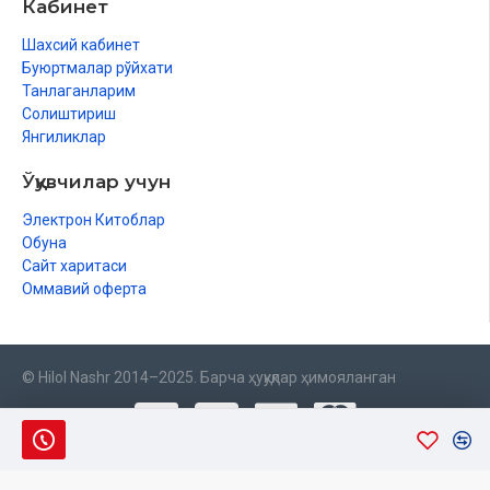
Кабинет
Шахсий кабинет
Буюртмалар рўйхати
Танлаганларим
Солиштириш
Янгиликлар
Ўқувчилар учун
Электрон Китоблар
Обуна
Сайт харитаси
Оммавий оферта
© Hilol Nashr 2014–2025. Барча ҳуқуқлар ҳимояланган