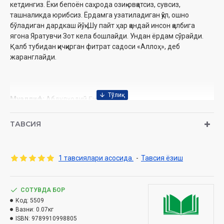
кетдингиз. Ёки бепоён саҳрода озиқ-овқатсиз, сувсиз,
ташналикда юрибсиз. Ёрдамга узатиладиган қўл, ошно
бўладиган дардкаш йўқ. Шу пайт ҳар қандай инсон қалбига
ягона Яратувчи Зот кела бошлайди. Ундан ёрдам сўрайди.
Қалб тубидан қичқирган фитрат садоси «Аллоҳ», деб
жаранглайди.
Муаллиф:
Абдулҳодий Ғиёс
Нашриёт:
«Sahifa»
Сана:
2024 йил
ТАВСИЯ
Ҳажми:
52бет
ISBN:
978-9910-9988-0-5
Ўлчами:
84х108 1/32
1 тавсиялари асосида.
-
Тавсия ёзиш
Муқоваси:
юмшоқ
СОТУВДА БОР
Ўзбекистон Республикаси Дин ишлари бўйича қўмитанинг
Код:
5509
2023 йил 20 декабрдаги №03-07/9473-сонли хулосаси
Вазни:
0.07кг
ISBN:
9789910998805
асосида тайёрланди.