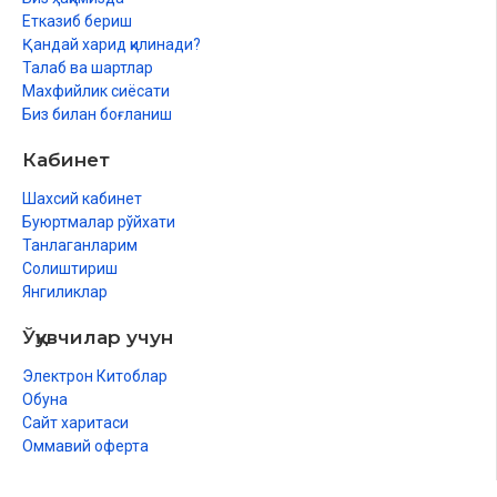
Етказиб бериш
Қандай харид қилинади?
Талаб ва шартлар
Махфийлик сиёсати
Биз билан боғланиш
Кабинет
Шахсий кабинет
Буюртмалар рўйхати
Танлаганларим
Солиштириш
Янгиликлар
Ўқувчилар учун
Электрон Китоблар
Обуна
Сайт харитаси
Оммавий оферта