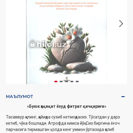
МАЪЛУМОТ
«Буюк ҳақиқат ёхуд фитрат қичқириғи»
Тасаввур қилинг, қайиқда сузиб кетмоқдасиз. Тўсатдан у дарз
кетиб, чўка бошлади. Атрофда кимса йўқ. Сиз биргина ёғоч
парчасига тирмашган ҳолда кенг уммон ўртасида қолиб