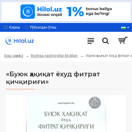
Кириш
Рўйхатдан ўтиш
Boshqa nashriyotlar kitoblari
«Буюк ҳақиқат ёхуд фитрат 
Бош саҳифа
«Буюк ҳақиқат ёхуд фитрат
қичқириғи»