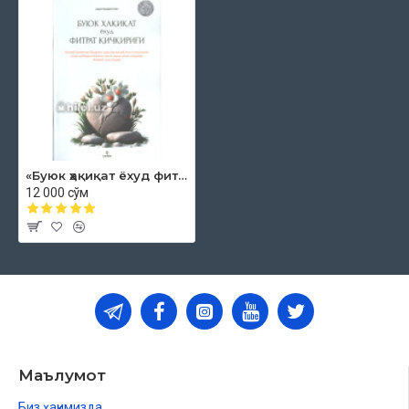
«Буюк ҳақиқат ёхуд фитрат қичқириғи»
12 000 сўм
Маълумот
Биз ҳақимизда