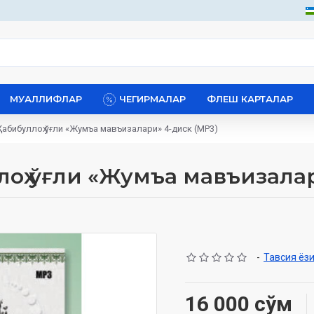
МУАЛЛИФЛАР
ЧЕГИРМАЛАР
ФЛЕШ КАРТАЛАР
 Ҳабибуллоҳ ўғли «Жумъа мавъизалари» 4-диск (МР3)
ллоҳ ўғли «Жумъа мавъизала
-
Тавсия ёз
16 000 сўм