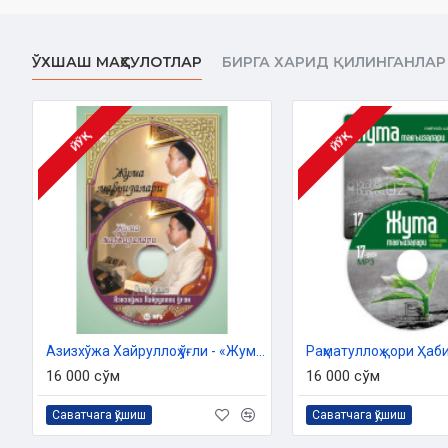
Номи:
«Жумъа мавъизалари» 4-диск (CD МР3)
Нашриёт:
«SEMURG’ MEDIA» МЧЖ
Сана:
2011
ЎХШАШ МАҲСУЛОТЛАР
БИРГА ХАРИД ҚИЛИНГАНЛАР
Ҳажми:
209 дақиқа
ЙЎҚ
ЙЎҚ
Азизхўжа Хайруллоҳ ўғли - «Жумъа мавъизалари» 11-диск (МР3)
16 000 сўм
16 000 сўм
Саватчага қўшиш
Саватчага қўшиш