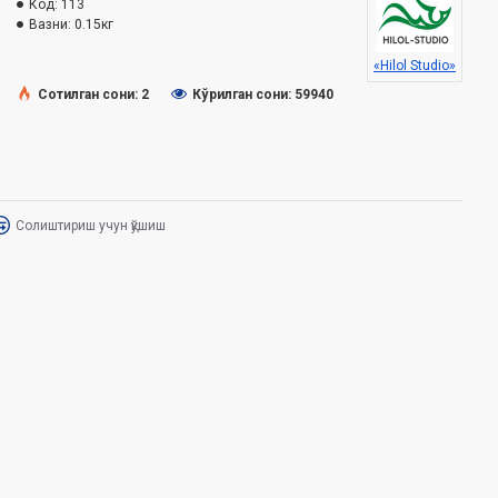
Код:
113
Вазни:
0.15кг
«Hilol Studio»
Сотилган сони: 2
Кўрилган сони: 59940
Солиштириш учун қўшиш