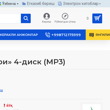
Етказиб бериш
Электрон китоблар
Ўзбекча
0
Кириш
Рўйхатдан ўтиш
+998712175999
КЕРАКЛИ АНЖОМЛАР
ЯНГИЛИ
ри» 4-диск (МР3)
иш
ЙЎҚ