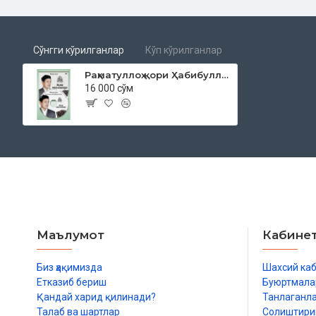
Сўнгги кўрилганлар
Кўп кўрилганлар
Раҳматуллоҳ қори Ҳабибуллоҳ ўғли «Жумъа мавъизалари» 4-диск (МР3)
16 000 сўм
Маълумот
Кабине
Биз ҳақимизда
Шахсий ка
Етказиб бериш
Буюртмала
Қандай харид қилинади?
Танлаганл
Талаб ва шартлар
Солиштир