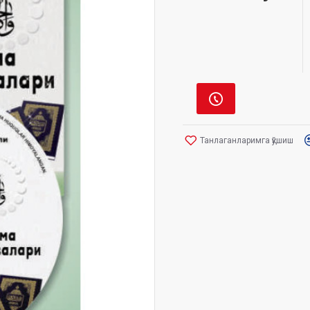
Танлаганларимга қўшиш