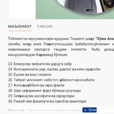
МАЪЛУМОТ
ТАВСИЯ
Ўзбекистон мусулмонлари идораси Тошкент шаҳар
“Хўжа Ал
хатиби, моҳир воиз Раҳматуллоҳ қори Ҳабибуллоҳ ўғлинин
жамланмаси сизларга тақдим этиляпти. Ушбу диск
маърузалардан баҳраманд бўласиз:
23. Беморлар зиёрати ва дардга сабр
24. Аллоҳ омонати; умр, ёшлик, давлат ва илм сарҳисоби
25. Ёшлик ва вақт немати
26. Табиат-инсоният, наботот, ҳайвонот муносабати
27. Аллоҳ муҳаббати ва эҳсон фазли
28. Ҳаж сафарининг фарз бўлиши хусусида
29. Гиёҳвандлик касофати ва зарарлари
30. Ражаб ойи фазилати ва савобли амаллари
Муаллиф:
Раҳматуллоҳ қори Ҳабибуллоҳ ўғли