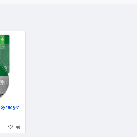
Раҳматуллоҳ қори Ҳабибуллоҳ ўғли «Жумъа мавъизалари» 17-диск (МР3)