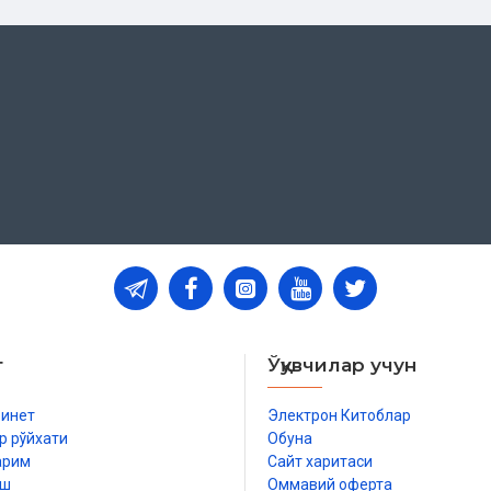
т
Ўқувчилар учун
бинет
Электрон Китоблар
р рўйхати
Обуна
арим
Сайт харитаси
иш
Оммавий оферта