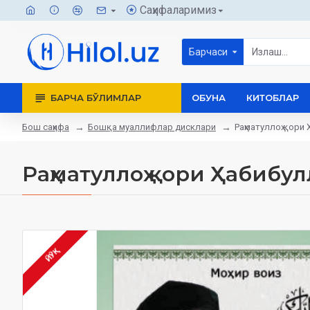
Саҳифаларимиз
Барчаси
БАРЧА БЎЛИМЛАР
ОБУНА
КИТОБЛАР
Бош саҳифа
Бошқа муаллифлар дисклари
Раҳматуллоҳ қори
Раҳматуллоҳ қори Ҳабибу
ЙЎҚ