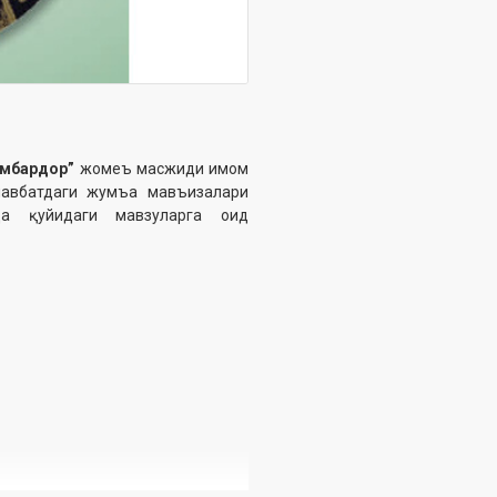
амбардор”
жомеъ масжиди имом
г навбатдаги жумъа мавъизалари
да қуйидаги мавзуларга оид