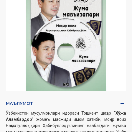
МАЪЛУМОТ
Ўзбекистон мусулмонлари идораси Тошкент шаҳар
“Хўжа
Аламбардор”
жомеъ масжиди имом хатиби, моҳир воиз
Раҳматуллоҳ қори Ҳабибуллоҳ ўғлининг навбатдаги жумъа
мавъизалари жамланмаси сизларга тақдим этиляпти. Ушбу