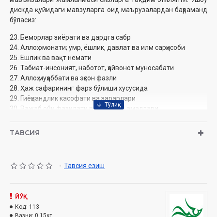
дискда қуйидаги мавзуларга оид маърузалардан баҳраманд
бўласиз:
23. Беморлар зиёрати ва дардга сабр
24. Аллоҳ омонати; умр, ёшлик, давлат ва илм сарҳисоби
25. Ёшлик ва вақт немати
26. Табиат-инсоният, наботот, ҳайвонот муносабати
27. Аллоҳ муҳаббати ва эҳсон фазли
28. Ҳаж сафарининг фарз бўлиши хусусида
29. Гиёҳвандлик касофати ва зарарлари
30. Ражаб ойи фазилати ва савобли амаллари
Муаллиф:
Раҳматуллоҳ қори Ҳабибуллоҳ ўғли
ТАВСИЯ
Номи:
«Жумъа мавъизалари» 4-диск (CD МР3)
Нашриёт:
«SEMURG’ MEDIA» МЧЖ
Сана:
2011
-
Тавсия ёзиш
Ҳажми:
209 дақиқа
ЙЎҚ
Код:
113
Вазни:
0.15кг