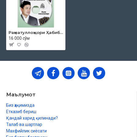
Раҳматуллоҳ қори Ҳабибуллоҳ ўғли «Жумъа мавъизалари» 4-диск (МР3)
16 000 сўм
Маълумот
Биз ҳақимизда
Етказиб бериш
Қандай харид қилинади?
Талаб ва шартлар
Махфийлик сиёсати