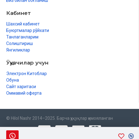
Биз билан боғланиш
Кабинет
Шахсий кабинет
Буюртмалар рўйхати
Танлаганларим
Солиштириш
Янгиликлар
Ўқувчилар учун
Электрон Китоблар
Обуна
Сайт харитаси
Оммавий оферта
© Hilol Nashr 2014–2025. Барча ҳуқуқлар ҳимояланган