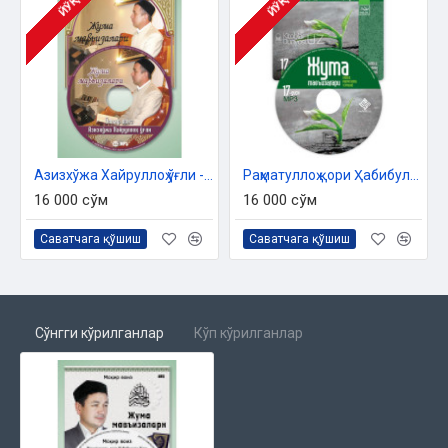
ЙЎҚ
ЙЎҚ
Азизхўжа Хайруллоҳ ўғли - «Жумъа мавъизалари» 11-диск (МР3)
Раҳматуллоҳ қори Ҳабибуллоҳ ўғли «Жумъа мавъизалари» 17-диск (МР3)
16 000 сўм
16 000 сўм
Саватчага қўшиш
Саватчага қўшиш
Сўнгги кўрилганлар
Кўп кўрилганлар