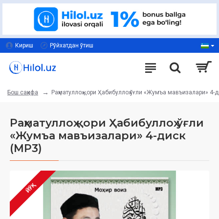
Кириш
Рўйхатдан ўтиш
Раҳматуллоҳ қори Ҳабибуллоҳ ўғли «Жумъа мавъизалари» 4-д
Бош саҳифа
Раҳматуллоҳ қори Ҳабибуллоҳ ўғли
«Жумъа мавъизалари» 4-диск
(МР3)
ЙЎҚ