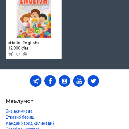
«Hello, English»
12 000 сўм
Маълумот
Биз ҳақимизда
Етказиб бериш
Қандай харид қилинади?