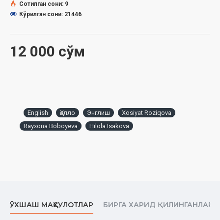
Сотилган сони: 9
Кўрилган сони: 21446
12 000 сўм
English
Ҳелло
Энглиш
Xosiyat Roziqova
Rayxona Boboyeva
Hilola Isakova
ЎХШАШ МАҲСУЛОТЛАР
БИРГА ХАРИД ҚИЛИНГАНЛАР