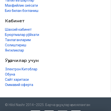
Талаб ва шартлар
Махфийлик сиёсати
Биз билан боғланиш
Кабинет
Шахсий кабинет
Буюртмалар рўйхати
Танлаганларим
Солиштириш
Янгиликлар
Ўқувчилар учун
Электрон Китоблар
Обуна
Сайт харитаси
Оммавий оферта
© Hilol Nashr 2014–2025. Барча ҳуқуқлар ҳимояланган