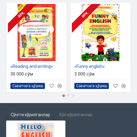
ЙЎҚ
ЙЎҚ
«Reading and writing»
«Funny english»
30 000 сўм
3 000 сўм
Саватчага қўшиш
Саватчага қўшиш
Сўнгги кўрилганлар
Кўп кўрилганлар