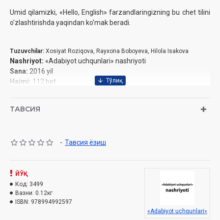
Umid qilamizki, «Hello, English» farzandlaringizning bu chet tilini
o'zlashtirishda yaqindan ko'mak beradi.
Tuzuvchilar:
Xosiyat Roziqova, Rayxona Boboyeva, Hilola Isakova
Nashriyot:
«Adabiyot uchqunlari» nashriyoti
Sanа:
2016 yil
Hajmi:
112 bet
ISBN:
978-9943-992-59-7
O'lchami:
84x108 1/32
ТАВСИЯ
Muqovasi:
y
umshoq
-
Тавсия ёзиш
ЙЎҚ
Код:
3499
Вазни:
0.12кг
ISBN:
978994992597
«Adabiyot uchqunlari»