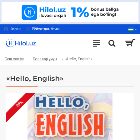
Кириш
Рўйхатдан ўтиш
Болалар учун
«Hello, English»
Бош саҳифа
«Hello, English»
ЙЎҚ