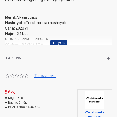
Muallif:
A.Najmiddinov
Nashriyot:
«Yurist-media» nashriyoti
Sanа:
2020 yil
Hajmi:
24 bet
ISBN:
978-9943-6209-6-4
O'lchami:
84x108 1/16
Muqovasi:
Yumshoq
ТАВСИЯ
-
Тавсия ёзиш
ЙЎҚ
Код:
2618
Вазни:
0.10кг
ISBN:
9789943604186
«Yurist-media