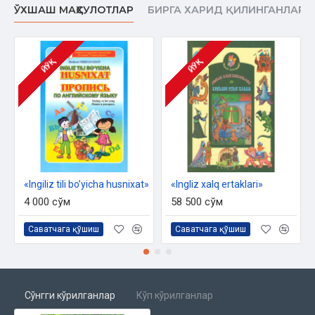
ЎХШАШ МАҲСУЛОТЛАР
БИРГА ХАРИД ҚИЛИНГАНЛАР
ЙЎҚ
ЙЎҚ
«Ingiliz tili bo’yicha husnixat»‎
«Ingliz xalq ertaklari»
4 000 сўм
58 500 сўм
Саватчага қўшиш
Саватчага қўшиш
Сўнгги кўрилганлар
Кўп кўрилганлар