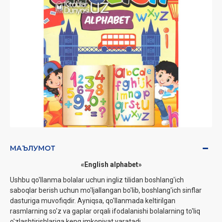
МАЪЛУМОТ
«English alphabet»
Ushbu qo'llanma bolalar uchun ingliz tilidan boshlang'ich
saboqlar berish uchun mo'ljallangan bo'lib, boshlang'ich sinflar
dasturiga muvofiqdir. Ayniqsa, qo'llanmada keltirilgan
rasmlarning so'z va gaplar orqali ifodalanishi bolalarning to'liq
o'zlashtirishlariga keng imkoniyat yaratadi.