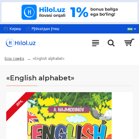
Кириш
Рўйхатдан ўтиш
«English alphabet»
Бош саҳифа
«English alphabet»
ЙЎҚ