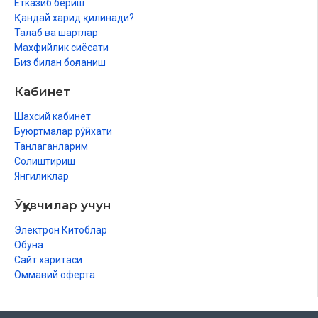
Етказиб бериш
Қандай харид қилинади?
Талаб ва шартлар
Махфийлик сиёсати
Биз билан боғланиш
Кабинет
Шахсий кабинет
Буюртмалар рўйхати
Танлаганларим
Солиштириш
Янгиликлар
Ўқувчилар учун
Электрон Китоблар
Обуна
Сайт харитаси
Оммавий оферта