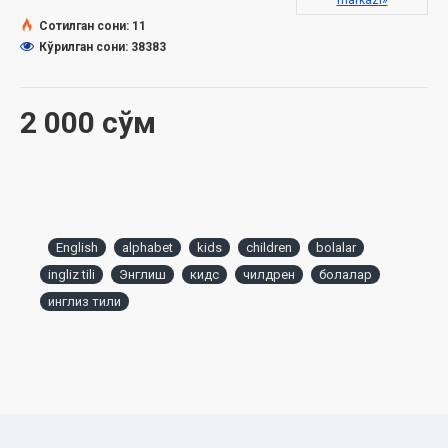
markazi»
Сотилган сони: 11
Кўрилган сони: 38383
2 000 сўм
English
alphabet
kids
children
bolalar
ingliz tili
Энглиш
кидс
чилдрен
болалар
инглиз тили