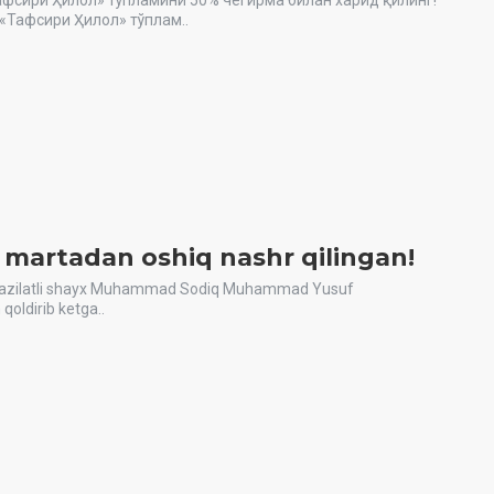
афсири Ҳилол» тўпламини 50% чегирма билан харид қилинг!
«Тафсири Ҳилол» тўплам..
10 martadan oshiq nashr qilingan!
gan!Fazilatli shayx Muhammad Sodiq Muhammad Yusuf
qoldirib ketga..