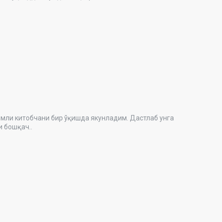
тобчани бир ўқишда якунладим. Дастлаб унга
 бошқач..