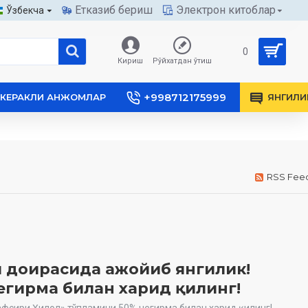
Етказиб бериш
Электрон китоблар
Ўзбекча
0
Кириш
Рўйхатдан ўтиш
+998712175999
КЕРАКЛИ АНЖОМЛАР
ЯНГИЛИ
RSS Fee
и доирасида ажойиб янгилик!
егирма билан харид қилинг!