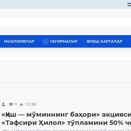
МУАЛЛИФЛАР
ЧЕГИРМАЛАР
ФЛЕШ КАРТАЛАР
9
12186
«Қиш — мўминнинг баҳори» акцияс
«Тафсири Ҳилол» тўпламини 50% ч