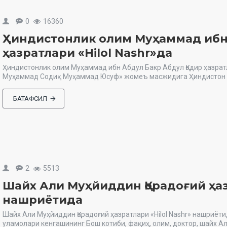
0
16360
Ҳиндистонлик олим Муҳаммад ибн 
ҳазратлари «Hilol Nashr»да
Ҳиндистонлик олим Муҳаммад ибн Абдул Бакр Абдул Қодир ҳазратл
Муҳаммад Содиқ Муҳаммад Юсуф» жомеъ масжидига Ҳиндистон бо
БАТАФСИЛ
2
5513
Шайх Али Муҳйиддин Қорадоғий ҳазр
нашриётида
Шайх Али Муҳйиддин Қорадоғий ҳазратлари «Hilol Nashr» нашриёт
уламолари кенгашининг Бош котиби, фақиҳ, олим, доктор, шайх Ал