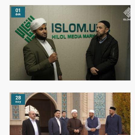
01
dek
28
noy