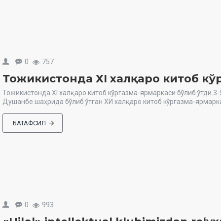
0
757
Тожикистонда ХI халқаро китоб кў
Тожикистонда ХI халқаро китоб кўргазма-ярмаркаси бўлиб ўтди.3
Душанбе шаҳрида бўлиб ўтган ХИ халқаро китоб кўргазма-ярмарк
БАТАФСИЛ
0
993