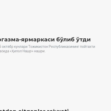
ргазма-ярмаркаси бўлиб ўтди
-5 октябр кунлари Тожикистон Республикасининг пойтахти
асида «Ҳилол Нашр» нашри..