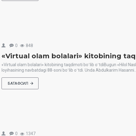
0
848
«Virtual olam bolalari» kitobining taq
«Virtual olam bolalari» kitobining taqdimoti boʻlib oʻtdiBugun «Hilol Na
loyihasining navbatdagi 88-soni boʻlib oʻtdi. Unda Abdulkarim Hasanni..
БАТАФСИЛ
0
1347