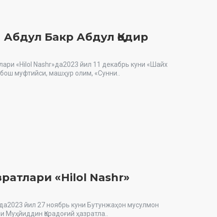
Абдул Бакр Абдул Қодир
ари «Hilol Nashr»да2023 йил 11 декабрь куни «Шайх
ш муфтийси, машҳур олим, «Сунни..
атлари «Hilol Nashr»
ида2023 йил 27 ноябрь куни Бутунжаҳон мусулмон
и Муҳйиддин Қорадоғий ҳазратла..