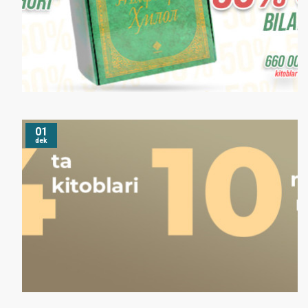
01
dek