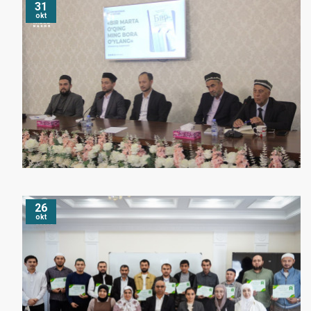
31
okt
26
okt