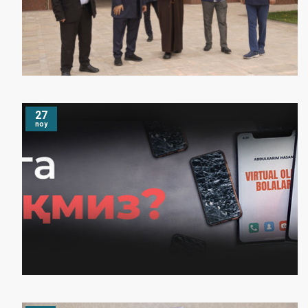
27
noy