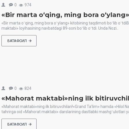
0
974
«Bir marta oʻqing, ming bora oʻylang»
«Bir marta oʻqing, ming bora oʻylang» kitobining taqdimoti boʻlib oʻtdiB
maktabi» loyihasining navbatdagi 89-soni boʻlib oʻtdi. Unda Nozi..
БАТАФСИЛ
0
824
«Mahorat maktabi»ning ilk bitiruvchil
«Mahorat maktabi»ning ilk bitiruvchilari!«Grand Taʼlim» hamda «Hilol Na
tahrirga oid «Mahorat maktabi» darslarining dastlabki mashgʻulotlari ya
БАТАФСИЛ