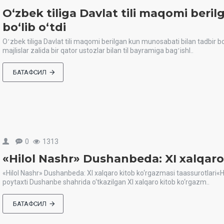
Oʻzbek tiliga Davlat tili maqomi beri
boʻlib oʻtdi
Oʻzbek tiliga Davlat tili maqomi berilgan kun munosabati bilan tadbir boʻ
majlislar zalida bir qator ustozlar bilan til bayramiga bagʻishl..
БАТАФСИЛ
0
1313
«Hilol Nashr» Dushanbeda: XI xalqaro
«Hilol Nashr» Dushanbeda: XI xalqaro kitob ko‘rgazmasi taassurotlari«Hi
poytaxti Dushanbe shahrida o‘tkazilgan XI xalqaro kitob ko‘rgazm..
БАТАФСИЛ