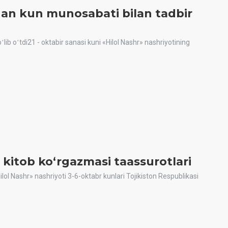
lgan kun munosabati bilan tadbir
lib oʻtdi21 - oktabir sanasi kuni «Hilol Nashr» nashriyotining
 kitob ko‘rgazmasi taassurotlari
lol Nashr» nashriyoti 3-6-oktabr kunlari Tojikiston Respublikasi