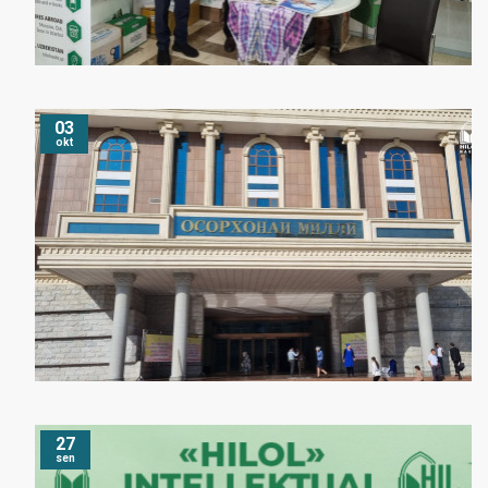
03
okt
27
sen