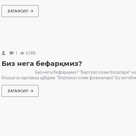
БАТАФСИЛ
1
6588
Биз нега бефарқмиз?
Биз нега бефарқмиз? “Виртуал олам болалари” номли ки
бошқача сарлавҳа қўйдим: “Вертикал олам фожеалари”.Бу китобни
БАТАФСИЛ