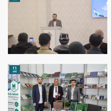
11
okt