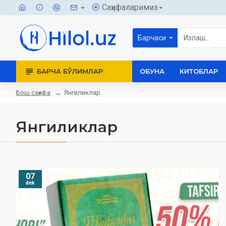
Саҳифаларимиз
Барчаси
БАРЧА БЎЛИМЛАР
ОБУНА
КИТОБЛАР
Бош саҳифа
Янгиликлар
Янгиликлар
07
dek