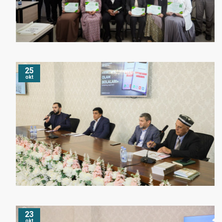
25
okt
23
okt