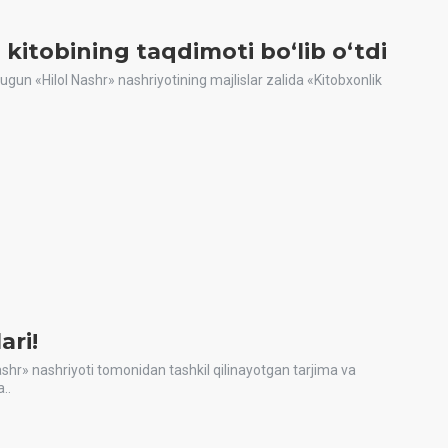
 kitobining taqdimoti boʻlib oʻtdi
ugun «Hilol Nashr» nashriyotining majlislar zalida «Kitobxonlik
ari!
shr» nashriyoti tomonidan tashkil qilinayotgan tarjima va
..