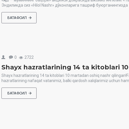
«Қиш — мўминнинг баҳори» акцияси доирасида ажойиб янгилик! «Т
Эндиликда сиз «Hilol Nashr» дўконларига ташриф буюрганингизда 
БАТАФСИЛ
0
2722
Shayx hazratlarining 14 ta kitoblari 
Shayx hazratlarining 14 ta kitoblari 10 martadan oshiq nashr qilin
hazratlarining nafaqat vatanimiz, balki qardosh xalqlarimiz uchun ham 
БАТАФСИЛ