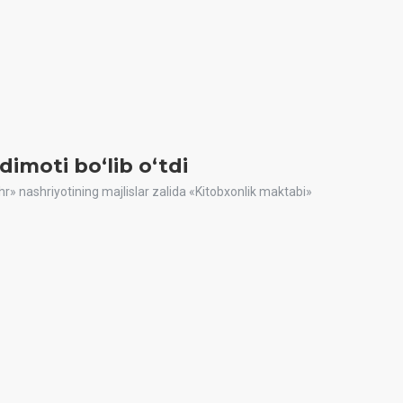
dimoti boʻlib oʻtdi
shr» nashriyotining majlislar zalida «Kitobxonlik maktabi»