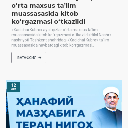
oʻrta maxsus taʼlim
muassasasida kitob
koʻrgazmasi oʻtkazildi
«Xadichai Kubro» ayol-qizlar oʻrta maxsus taʼlim
muassasasida kitob koʻrgazmasi oʻtkazildi«Hilol Nashr»
nashriyoti Toshkent shahridagi «Xadichai Kubro» taʼlim
muassasasida navbatdagi kitob koʻrgazmasi..
БАТАФСИЛ
12
okt