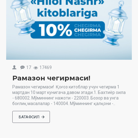
17
17469
Рамазон чегирмаси!
Рамазон чегирмаси! Қоғоз китоблар учун чегирма 1
мартдан 10 март кунигача давом этади.1. Бахтиёр оила
- 680002. Мўминнинг нажоти - 220003. Бозор ва унга
боғлиқ масалалар - 140004. Мўминнинг қалқони -..
БАТАФСИЛ