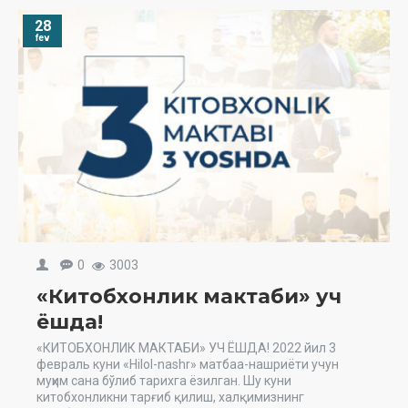
28
fev
0
3003
«Китобхонлик мактаби» уч
ёшда!
«КИТОБХОНЛИК МАКТАБИ» УЧ ЁШДА! 2022 йил 3
февраль куни «Hilol-nashr» матбаа-нашриёти учун
муҳим сана бўлиб тарихга ёзилган. Шу куни
китобхонликни тарғиб қилиш, халқимизнинг