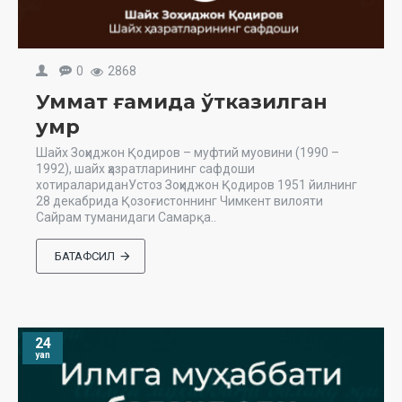
0
2868
Уммат ғамида ўтказилган
умр
Шайх Зоҳиджон Қодиров – муфтий муовини (1990 –
1992), шайх ҳазратларининг сафдоши
хотиралариданУстоз Зоҳиджон Қодиров 1951 йилнинг
28 декабрида Қозоғистоннинг Чимкент вилояти
Сайрам туманидаги Самарқа..
БАТАФСИЛ
24
yan