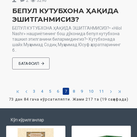
2
3296
БЕПУЛ КУТУБХОНА ҲАҚИДА
ЭШИТГАНМИСИЗ?
БЕПУЛ КУТУБХОНА ҲАҚИДА ЭШИТГАНМИСИЗ?• «Hilol
Nashr» нашриётининг бош дўконида бепул кутубхона
ташкил этилганини билармидингиз?• Кутубхонада
шайх Муҳаммад Содиқ Муҳаммад Юсуф ҳазратларининг
б..
БАТАФСИЛ
3
4
5
6
7
8
9
10
11
73 дан 84 гача кўрсатиляпти. Жами 217 та (19 саҳифада)
Кўп кўрилганлар