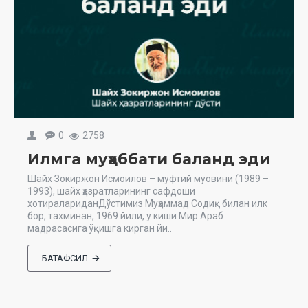
0
2758
Илмга муҳаббати баланд эди
Шайх Зокиржон Исмоилов – муфтий муовини (1989 –
1993), шайх ҳазратларининг сафдоши
хотиралариданДўстимиз Муҳаммад Содиқ билан илк
бор, тахминан, 1969 йили, у киши Мир Араб
мадрасасига ўқишга кирган йи..
БАТАФСИЛ