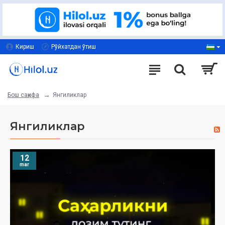
Кириш
Рўйхатдан ўтиш
Янгиликлар
Бош саҳифа
Янгиликлар
12
mar