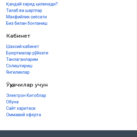
Қандай харид қилинади?
Талаб ва шартлар
Махфийлик сиёсати
Биз билан боғланиш
Кабинет
Шахсий кабинет
Буюртмалар рўйхати
Танлаганларим
Солиштириш
Янгиликлар
Ўқувчилар учун
Электрон Китоблар
Обуна
Сайт харитаси
Оммавий оферта