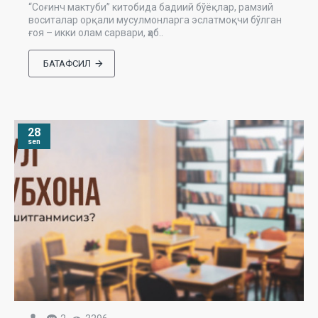
“Соғинч мактуби” китобида бадиий бўёқлар, рамзий
воситалар орқали мусулмонларга эслатмоқчи бўлган
ғоя – икки олам сарвари, ҳаб..
БАТАФСИЛ
28
sen