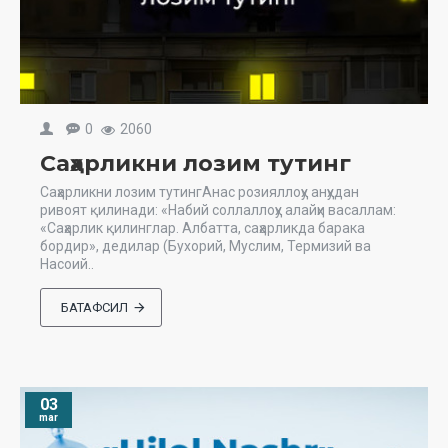
0
2060
Саҳарликни лозим тутинг
Саҳарликни лозим тутингАнас розияллоҳу анҳудан
ривоят қилинади: «Набий соллаллоҳу алайҳи васаллам:
«Саҳарлик қилинглар. Албатта, саҳарликда барака
бордир», дедилар (Бухорий, Муслим, Термизий ва
Насоий..
БАТАФСИЛ
03
mar