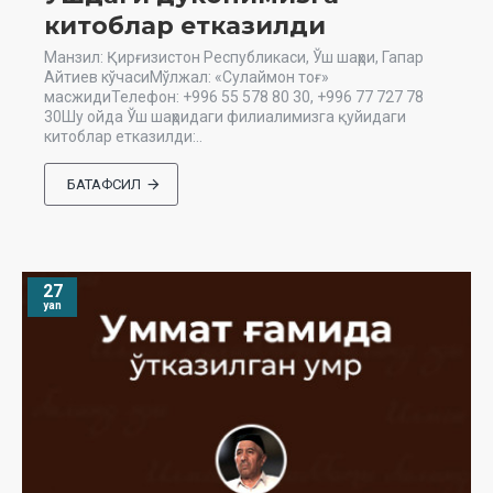
китоблар етказилди
Манзил: Қирғизистон Республикаси, Ўш шаҳри, Гапар
Айтиев кўчасиМўлжал: «Сулаймон тоғ»
масжидиТелефон: +996 55 578 80 30, +996 77 727 78
30Шу ойда Ўш шаҳридаги филиалимизга қуйидаги
китоблар етказилди:..
БАТАФСИЛ
27
yan