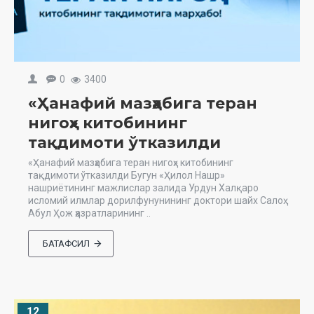
0
3400
«Ҳанафий мазҳабига теран
нигоҳ» китобининг
тақдимоти ўтказилди
«Ҳанафий мазҳабига теран нигоҳ» китобининг
тақдимоти ўтказилди Бугун «Ҳилол Нашр»
нашриётининг мажлислар залида Урдун Халқаро
исломий илмлар дорилфунунининг доктори шайх Салоҳ
Абул Ҳож ҳазратларининг ..
БАТАФСИЛ
12