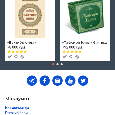
«Бахтиёр оила»
«Тафсири Ҳилол» 6 жилд
78 000 сўм
792 000 сўм
Маълумот
Биз ҳақимизда
Етказиб бериш