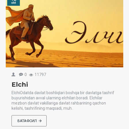
okt
0
11797
Elchi
ElchiOdatda davlat boshliqlari boshqa bir davlatga tashrif
buyurishidan avval ularning elchilari boradi. Elchilar
mezbon davlat vakillariga davlat rahbarining qachon
kelishi, tashrifining maqsadi, muh..
БАТАФСИЛ