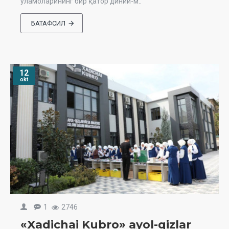
уламоларининг бир қатор диний-м..
БАТАФСИЛ
12
okt
1
2746
«Xadichai Kubro» ayol-qizlar