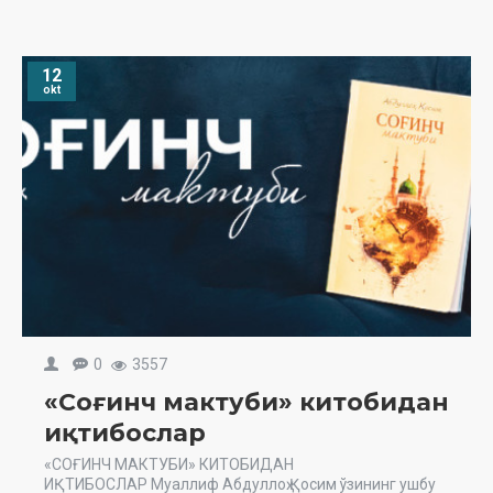
12
okt
0
3557
«Соғинч мактуби» китобидан
иқтибослар
«СОҒИНЧ МАКТУБИ» КИТОБИДАН
ИҚТИБОСЛАР Муаллиф Абдуллоҳ Қосим ўзининг ушбу