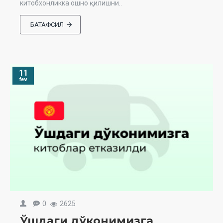
китобхонликка ошно қилишни..
БАТАФСИЛ
11
fev
0
2625
Ўшдаги дўконимизга