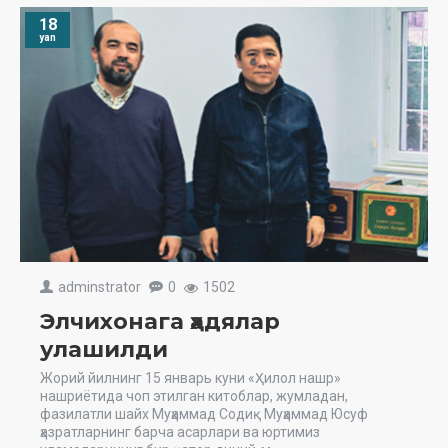
18
yan
adminstrator
0
1502
Элчихонага ҳадялар
улашилди
Жорий йилнинг 15 январь куни «Ҳилол нашр»
нашриётида чоп этилган китоблар, жумладан,
фазилатли шайх Муҳаммад Содиқ Муҳаммад Юсуф
ҳазратларнинг барча асарлари ва юртимиз