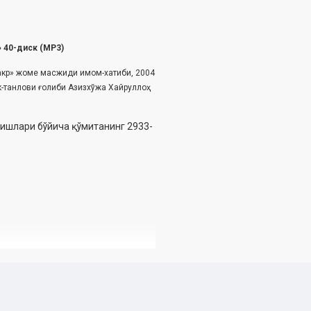
» 40-диск (МР3)
акр» жоме масжиди имом-хатиби, 2004
к-танлови ғолиби Азизхўжа Хайруллоҳ
ишлари ‎бўйича қўмитанинг 2933-