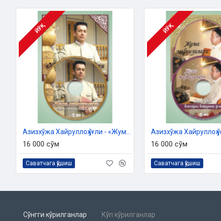
10. Тавба - ибодат
Муаллиф:
Азизхўжа Хайруллоҳ ўғли
Номи:
«Жума мавъизалари» 40-диск (CD МР3)
ЙЎҚ
ЙЎҚ
Нашриёт:
«SEMURG’ MEDIA» МЧЖ
Сана:
2019 йил
Азизхўжа Хайруллоҳ ўғли - «Жумъа мавъизалари» 10-диск (МР3)
16 000 сўм
16 000 сўм
Саватчага қўшиш
Саватчага қўшиш
Сўнгги кўрилганлар
Кўп кўрилганлар