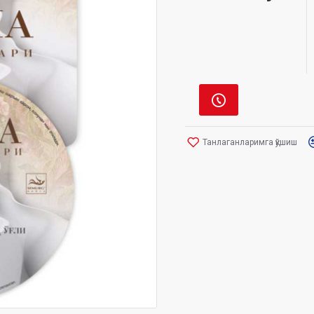
Танлаганларимга қўшиш