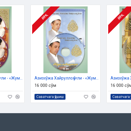
ЙЎҚ
ЙЎҚ
Азизхўжа Хайруллоҳ ўғли - «Жумъа мавъизалари» 11-диск (МР3)
Азизхўжа Хайруллоҳ ўғли - «Жумъа мавъизалари» 12-диск (МР3)
16 000 сўм
16 000 сў
Саватчага қўшиш
Саватчага 