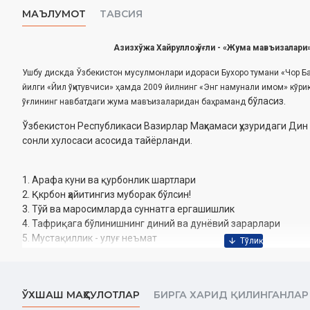
МАЪЛУМОТ
ТАВСИЯ
Азизхўжа Хайруллоҳ ўғли - «Жума мавъизалари
Ушбу дискда Ўзбекистон мусулмонлари идораси Бухоро тумани «Чор Б
йилги «Йил ўқитувчиси» ҳамда 2009 йилнинг «Энг намунали имом» кўри
бўласиз.
ўғлининг навбатдаги жума мавъизаларидан баҳраманд
Ўзбекистон Республикаси Вазирлар Маҳкамаси ҳузуридаги Дин 
сонли хулосаси асосида ‎тайёрланди.
1. Арафа куни ва қурбонлик шартлари
2. Қкрбон ҳайитингиз муборак бўлсин!
3. Тўй ва маросимларда суннатга ергашишлик
4. Тафриқага бўлинишнинг диний ва дунёвий зарарлари
5. Мустақиллик - улуғ неъмат
6. Ичкилик бозлик - кони зарар
7. Устозларга эҳтиром
8. Ота-онага эҳтиром - вожиб
ЎХШАШ МАҲСУЛОТЛАР
БИРГА ХАРИД ҚИЛИНГАНЛАР
9. Ширк - кечирлмас гуноҳ