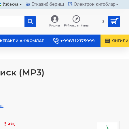
Етказиб бериш
Электрон китоблар
Ўзбекча
0
Кириш
Рўйхатдан ўтиш
+998712175999
КЕРАКЛИ АНЖОМЛАР
ЯНГИЛИ
иск (МР3)
иш
ЙЎҚ