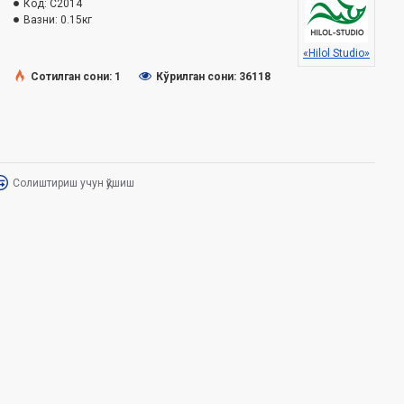
Код:
C2014
Вазни:
0.15кг
«Hilol Studio»
Сотилган сони: 1
Кўрилган сони: 36118
Солиштириш учун қўшиш