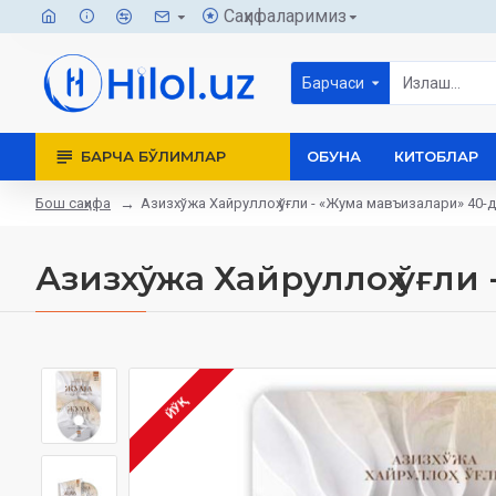
Саҳифаларимиз
Барчаси
БАРЧА БЎЛИМЛАР
ОБУНА
КИТОБЛАР
Бош саҳифа
Азизхўжа Хайруллоҳ ўғли - «Жума мавъизалари» 40-д
Азизхўжа Хайруллоҳ ўғли
ЙЎҚ