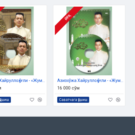
ЙЎҚ
Азизхўжа Хайруллоҳ ўғли - «Жумъа мавъизалари» 13-диск (МР3)
Азизхўжа Хайруллоҳ ўғли - «Жумъа мавъизалари» 17-диск (МР3)
м
16 000 сўм
қўшиш
Саватчага қўшиш