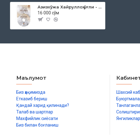
Азизхўжа Хайруллоҳ ўғли - «Жума мавъизалари» 40-диск (МР3)
16 000 сўм
Маълумот
Кабине
Биз ҳақимизда
Шахсий ка
Етказиб бериш
Буюртмала
Қандай харид қилинади?
Танлаганл
Талаб ва шартлар
Солиштир
Махфийлик сиёсати
Янгиликла
Биз билан боғланиш