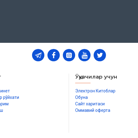
т
Ўқувчилар учун
бинет
Электрон Китоблар
р рўйхати
Обуна
арим
Сайт харитаси
иш
Оммавий оферта
р