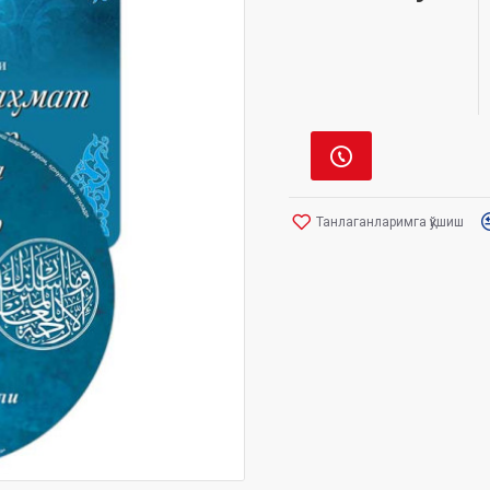
Танлаганларимга қўшиш