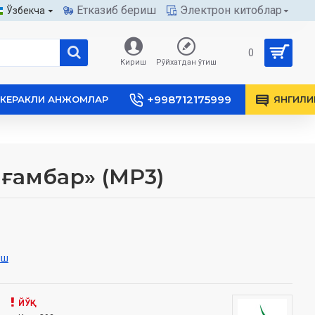
Етказиб бериш
Электрон китоблар
Ўзбекча
0
Кириш
Рўйхатдан ўтиш
+998712175999
КЕРАКЛИ АНЖОМЛАР
ЯНГИЛИ
ғамбар» (МР3)
иш
ЙЎҚ