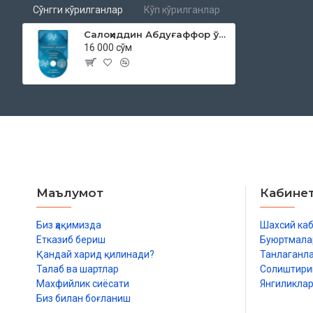
Сўнгги кўрилганлар
Кўп кўрилганлар
Салоҳиддин Абдуғаффор ўғли «Оламларга раҳмат Пайғамбар» (МР3)
16 000 сўм
Маълумот
Кабине
Биз ҳақимизда
Шахсий ка
Етказиб бериш
Буюртмала
Қандай харид қилинади?
Танлаганл
Талаб ва шартлар
Солиштир
Махфийлик сиёсати
Янгиликла
Биз билан боғланиш