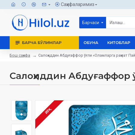
Саҳифаларимиз
Барчаси
БАРЧА БЎЛИМЛАР
ОБУНА
КИТОБЛАР
Бош саҳифа
Салоҳиддин Абдуғаффор ўғли «Оламларга раҳмат Па
Салоҳиддин Абдуғаффор ў
ЙЎҚ