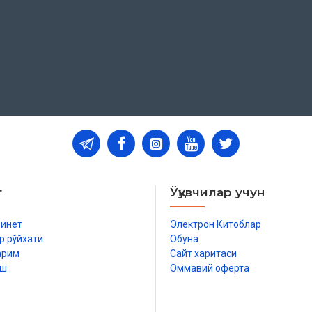
т
Ўқувчилар учун
бинет
Электрон Китоблар
р рўйхати
Обуна
арим
Сайт харитаси
иш
Оммавий оферта
р