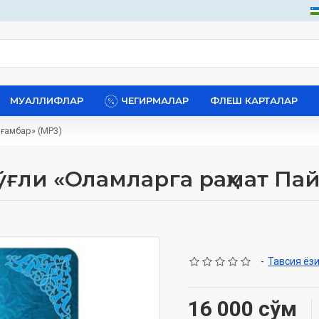
МУАЛЛИФЛАР
ЧЕГИРМАЛАР
ФЛЕШ КАРТАЛАР
йғамбар» (МР3)
ғли «Оламларга раҳмат Пай
-
Тавсия ёз
16 000 сўм