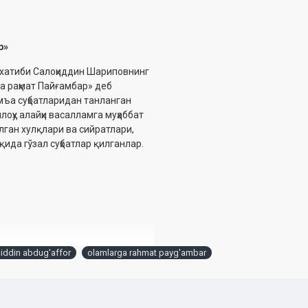
р»
хатиби Салоҳиддин Шариповнинг
а раҳмат Пайғамбар» деб
мъа суҳбатларидан танланган
лоҳу алайҳи васалламга муҳаббат
ўлган хулқлари ва сийратлари,
қида гўзал суҳбатлар қилганлар.
iddin abdug'affor
olamlarga rahmat payg'ambar