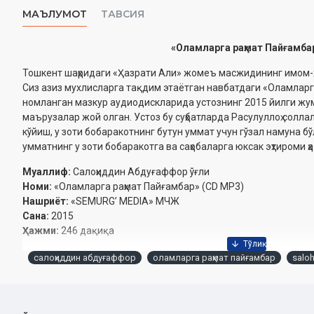
МАЪЛУМОТ
ТАВСИЯ
«Оламларга раҳмат Пайғамба
Тошкент шаҳридаги «Ҳазрати Али» жомеъ масжидининг имом-
Сиз азиз мухлисларга тақдим этаётган навбатдаги «Оламларг
номланган мазкур аудиодискларида устознинг 2015 йилги жу
маърузалар жой олган. Устоз бу суҳбатларда Расулуллоҳ соллал
кўйиш, у зоти бобаракотнинг бутун уммат учун гўзал намуна б
умматнинг у зоти бобаракотга ва саҳобаларга юксак эҳтироми ҳа
Муаллиф:
Салоҳиддин Абдуғаффор ўғли
Номи:
«Оламларга раҳмат Пайғамбар» (CD МР3)
Нашриёт:
«SEMURG’ MEDIA» МЧЖ
Сана:
2015
Ҳажми:
246 дақиқа
1. Оламларга рахмат Пайгамбар
салоҳиддин абдуғаффор
оламларга раҳмат пайғамбар
saloh
2. Расулуллох соллаллоху алайхи васалламнинг сийратлари
3. Улуг зотга эхтиром
4. Исро ва меърож муъжизаси