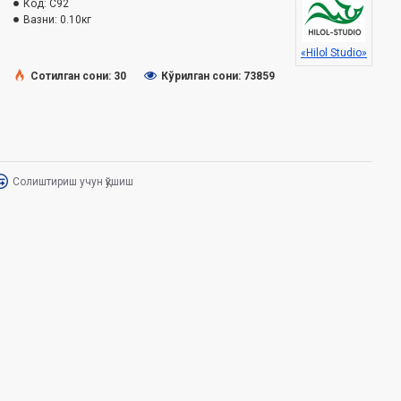
Код:
C92
Вазни:
0.10кг
«Hilol Studio»
Сотилган сони: 30
Кўрилган сони: 73859
Солиштириш учун қўшиш