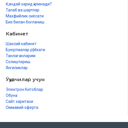
Қандай харид қилинади?
Талаб ва шартлар
Махфийлик сиёсати
Биз билан боғланиш
Кабинет
Шахсий кабинет
Буюртмалар рўйхати
Танлаганларим
Солиштириш
Янгиликлар
Ўқувчилар учун
Электрон Китоблар
Обуна
Сайт харитаси
Оммавий оферта