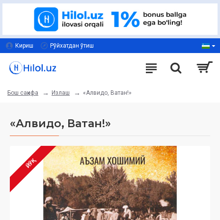
Кириш
Рўйхатдан ўтиш
Излаш
«Алвидо, Ватан!»
Бош саҳифа
«Алвидо, Ватан!»
ЙЎҚ