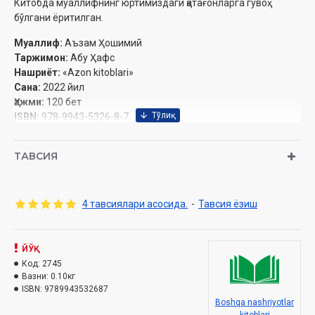
Китобда муаллифнинг юртимиздаги қатағонларга гувоҳ
бўлгани ёритилган.
Муаллиф:
Аъзам Ҳошимий
Таржимон:
Абу Ҳафс
Нашриёт:
«Azon kitoblari»
Сана:
2022 йил
Ҳажми:
120 бет
ISBN:
978-9943-5326-8-7
Ўлчами:
60x84 1/16
Муқоваси:
юмшоқ
ТАВСИЯ
Мундарижа:
4 тавсиялари асосида.
-
Тавсия ёзиш
Сўзбоши
Ҳижрат
ЙЎҚ
Ўтмиш
Код:
2745
Вазни:
0.10кг
Жасорат ёки ҳижрат сабаби
ISBN:
9789943532687
Boshqa nashriyotlar
Наманган сари