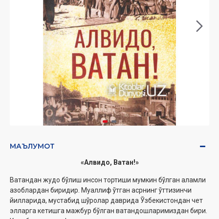
МАЪЛУМОТ
«Алвидо, Ватан!»
Ватандан жудо бўлиш инсон тортиши мумкин бўлган аламли
азоблардан биридир. Муаллиф ўтган асрнинг ўттизинчи
йилларида, мустабид шўролар даврида Ўзбекистондан чет
элларга кетишга мажбур бўлган ватандошларимиздан бири.