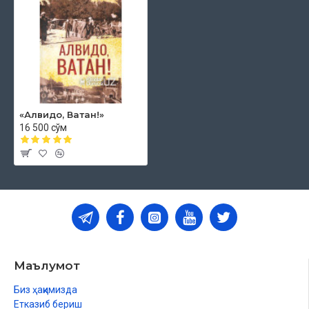
«Алвидо, Ватан!»
16 500 сўм
Маълумот
Биз ҳақимизда
Етказиб бериш