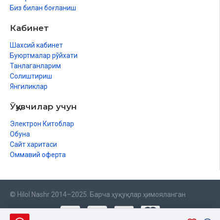
Биз билан боғланиш
Кабинет
Шахсий кабинет
Буюртмалар рўйхати
Танлаганларим
Солиштириш
Янгиликлар
Ўқувчилар учун
Электрон Китоблар
Обуна
Сайт харитаси
Оммавий оферта
© Hilol Nashr 2014–2025. Барча ҳуқуқлар ҳимояланган