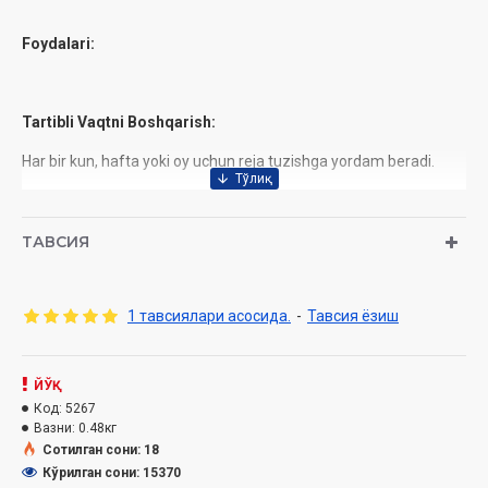
Foydalari:
Tartibli Vaqtni Boshqarish:
Har bir kun, hafta yoki oy uchun reja tuzishga yordam beradi.
Uzoq muddatli maqsadlarni amalga oshirish uchun kunlik
vazifalarni kichik qismlarga bo'lishni osonlashtiradi.
ТАВСИЯ
Ish Samaradorligini Oshirish:
1 тавсиялари асосида.
-
Тавсия ёзиш
Vazifalarni ustuvorlik tartibida belgilash imkoniyatini beradi.
Kunlik reja orqali muhim ishlarni kechiktirmaslikka undaydi.
ЙЎҚ
Код:
5267
Stressni Kamaytirish:
Вазни:
0.48кг
Сотилган сони: 18
Кўрилган сони: 15370