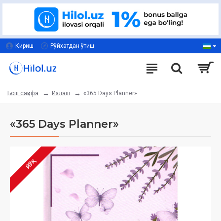
Кириш
Рўйхатдан ўтиш
Излаш
«365 Days Planner»
Бош саҳифа
«365 Days Planner»
ЙЎҚ