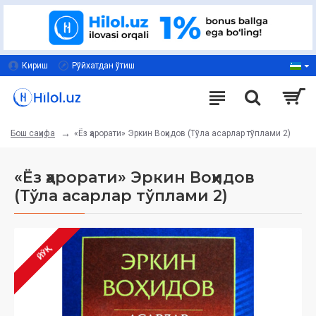
Кириш
Рўйхатдан ўтиш
«Ёз ҳарорати» Эркин Воҳидов (Тўла асарлар тўплами 2)
Бош саҳифа
«Ёз ҳарорати» Эркин Воҳидов
(Тўла асарлар тўплами 2)
ЙЎҚ