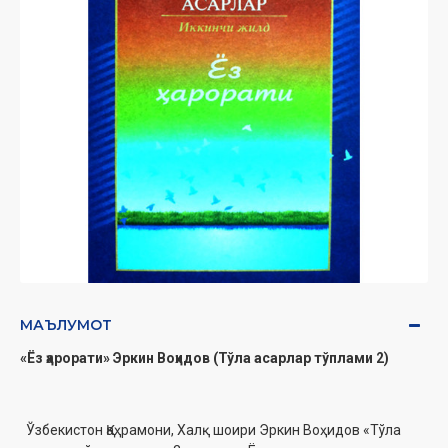
МАЪЛУМОТ
«Ёз ҳарорати» Эркин Воҳидов (Тўла асарлар тўплами 2)
Ўзбекистон Қаҳрамони, Халқ шоири Эркин Воҳидов «Тўла