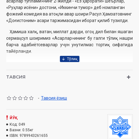
асарлар тўплами»нинг 2-жилди - «Ёз ҳарорати» шеърлар,
«Руҳлар исёни» достони, «Иккинчи тумор» деб номланган
фожеий комедия ва атоқли авар шоири Расул Ҳамзатовнинг
«Доғистоним» асари таржимасидан иборат қилиб тузилди.
Ҳамиша халқ, ватан, миллат дарди, огоҳ дил билан яшаган
сермаҳсул шоиримиз «Асарлар»ининг бу галги тўлиқ нашри
барча адабиётсеварлар учун унутилмас тортиқ сифатида
тайёрланди.
Муаллиф:
Эркин Воҳидов
ТАВСИЯ
Номи:
«Ёз ҳарорати» (Тўла асарлар тўплами 2)
Нашриёт:
«ШАРҚ» НМАК
Сана:
2015
-
Тавсия ёзиш
Ҳажми:
416 бет
ISBN:
978-9943-26-165-5
МУНДАРИЖА
ЙЎҚ
Код:
049
ИЛТИЖО
Вазни:
0.55кг
ISBN:
9789943261655