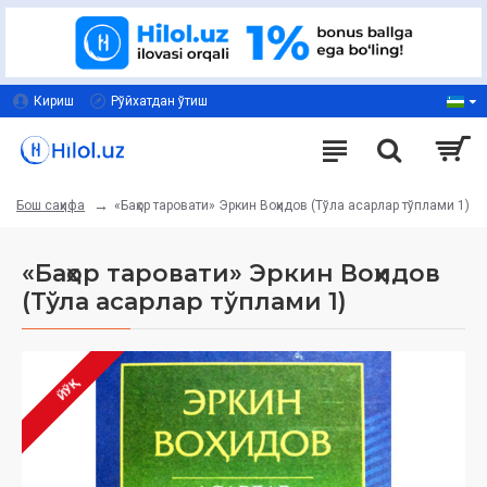
Кириш
Рўйхатдан ўтиш
«Баҳор таровати» Эркин Воҳидов (Тўла асарлар тўплами 1)
Бош саҳифа
«Баҳор таровати» Эркин Воҳидов
(Тўла асарлар тўплами 1)
ЙЎҚ