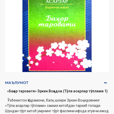
МАЪЛУМОТ
«Баҳор таровати» Эркин Воҳидов (Тўла асарлар тўплами 1)
Ўзбекистон Қаҳрамони, Халқ шоири Эркин Воҳидовнинг
«Тўла асарлар тўплами» саккиз китобдан таркиб топади.
Шундан тўрт китоб умрнинг тўрт фаслини ифода этувчи ижод