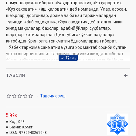
намуналаридан иборат: «Баҳор таровати», «Ёз ҳарорати»,
«Куз саховати», «Қиш қаловати» деб номланди. Улар, асосан,
шеърлар, достонлар, драма ва баъзи таржималардан
тузилди. «Қалб садоқати», «Эрк саодати» деб аталган икки
жилд мақолалар, баҳслар, адабий ўйлар, суҳбатлар,
шарҳлар, хотиралар ва «Дил тубига чўккан лаҳзалар»
китобидан ўрин олган ҳикматли ёдномалардан иборат.
Ўзбек таржима санъатида ўзига хос мактаб соҳиби бўлган
устоз шоирнинг яхлит таржималари икки жилддан иборат
бўлиши кўзда тутилмоқда: 7-жилд улуғ олмон адиби Йоҳан
Вольфганг Гётенинг машҳур «Фауст» асари, 8-жилд эса улуғ
француз адиби Виктор Гюго, беназир рус шоирлари
ТАВСИЯ
Александр Блок, Сергей Есенин, Михаил Светлов асарлари
таржимасидан тузилди.
Ҳамиша халқ, Ватан, миллат дарди билан елкадош ҳолда
-
Тавсия ёзиш
огоҳ дил билан яшаган сермаҳсул шоиримизнинг «Асарлар»и
яна бир карра азиз ўқувчиларнинг қалбидан ва китоб
жавонидан муносиб ўрин олади, деб ишонамиз.
ЙЎҚ
Код:
048
Вазни:
0.55кг
Муаллиф:
ISBN:
9789943261648
Эркин Воҳидов