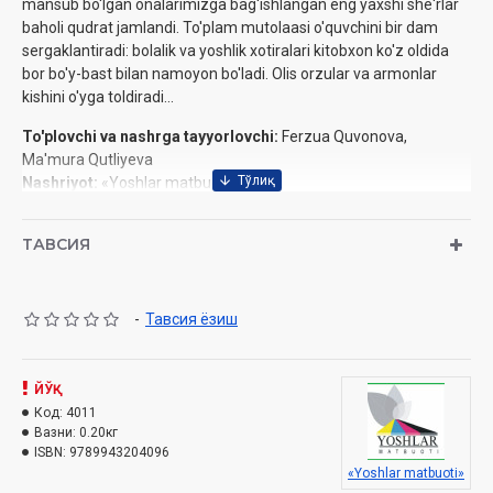
mansub bo'lgan onalarimizga bag'ishlangan eng yaxshi she'rlar
baholi qudrat jamlandi. To'plam mutolaasi o'quvchini bir dam
sergaklantiradi: bolalik va yoshlik xotiralari kitobxon ko'z oldida
bor bo'y-bast bilan namoyon bo'ladi. Olis orzular va armonlar
kishini o'yga toldiradi...
To'plovchi va nashrga tayyorlovchi:
Ferzua Quvonova,
Ma'mura Qutliyeva
Nashriyot:
«Yoshlar matbuoti»
Hajmi:
192 bet
Sana:
2023 yil
ТАВСИЯ
O'lchami:
84×108 1/32
ISBN:
978-9943-20-409-6
Muqovasi:
yumshoq
-
Тавсия ёзиш
ЙЎҚ
Код:
4011
Вазни:
0.20кг
ISBN:
9789943204096
«Yoshlar matbuoti»