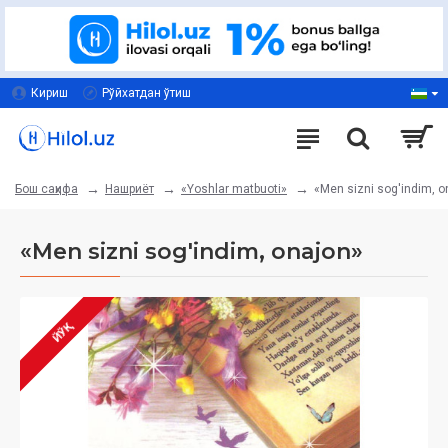
Кириш
Рўйхатдан ўтиш
Нашриёт
«Yoshlar matbuoti»
«Men sizni sog'indim, o
Бош саҳифа
«Men sizni sog'indim, onajon»
ЙЎҚ