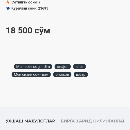
Сотилган сони: 7
Кўрилган сони: 23695
18 500 сўм
Men sizni sog'indim
onajon
she'r
Мен сизни соғиндим
онажон
шеър
ЎХШАШ МАҲСУЛОТЛАР
БИРГА ХАРИД ҚИЛИНГАНЛАР