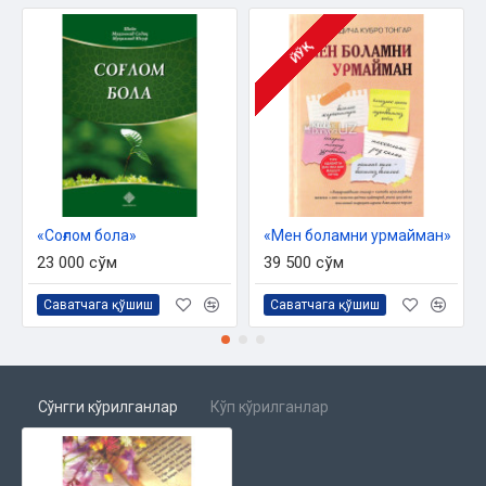
ЙЎҚ
«Соғлом бола»
«Мен боламни урмайман»
23 000 сўм
39 500 сўм
Саватчага қўшиш
Саватчага қўшиш
Сўнгги кўрилганлар
Кўп кўрилганлар