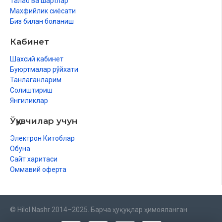
Талаб ва шартлар
Махфийлик сиёсати
Биз билан боғланиш
Кабинет
Шахсий кабинет
Буюртмалар рўйхати
Танлаганларим
Солиштириш
Янгиликлар
Ўқувчилар учун
Электрон Китоблар
Обуна
Сайт харитаси
Оммавий оферта
© Hilol Nashr 2014–2025. Барча ҳуқуқлар ҳимояланган