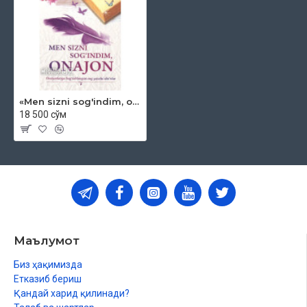
«Men sizni sog'indim, onajon»
18 500 сўм
Маълумот
Биз ҳақимизда
Етказиб бериш
Қандай харид қилинади?