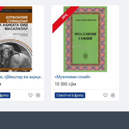
ЙЎҚ
«Қурбонлик, сўйишлар ва ақиқага оид масалалар»
«Муаллими соний»
м
10 500 сўм
қўшиш
Саватчага қўшиш