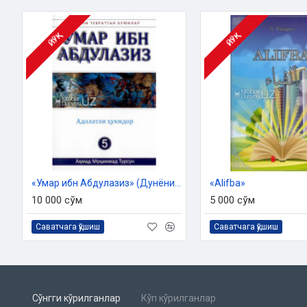
ЙЎҚ
ЙЎҚ
«Умар ибн Абдулазиз» (Дунёни тебратган буюклар)
«Alifba»
10 000 сўм
5 000 сўм
Саватчага қўшиш
Саватчага қўшиш
Сўнгги кўрилганлар
Кўп кўрилганлар