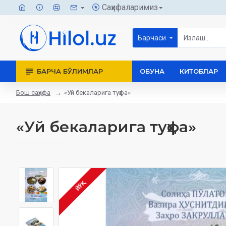
Саҳифаларимиз
Барчаси
БАРЧА БЎЛИМЛАР
ОБУНА
КИТОБЛАР
Бош саҳифа
«Уй бекаларига туҳфа»
«Уй бекаларига туҳфа»
ЙЎҚ