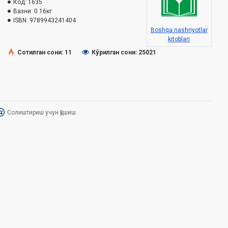
Код:
1635
Вазни:
0.16кг
ISBN:
9789943241404
Boshqa nashriyotlar
kitoblari
Сотилган сони: 11
Кўрилган сони: 25021
Солиштириш учун қўшиш