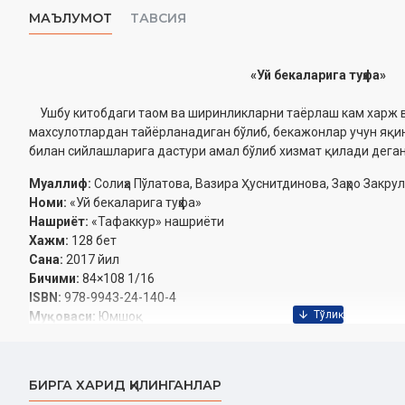
МАЪЛУМОТ
ТАВСИЯ
«Уй бекаларига туҳфа»
Ушбу китобдаги таом ва ширинликларни таёрлаш кам харж в
махсулотлардан тайёрланадиган бўлиб, бекажонлар учун яқи
билан сийлашларига дастури амал бўлиб хизмат қилади дега
Муаллиф:
Солиҳа Пўлатова, Вазира Ҳуснитдинова, Заҳро Закру
Номи:
«Уй бекаларига туҳфа»
Нашриёт:
«Тафаккур» нашриёти
Хажм:
128 бет
Сана:
2017 йил
Бичими:
84×108 1/16
ISBN:
978-9943-24-140-4
Муқоваси:
Юмшоқ
БИРГА ХАРИД ҚИЛИНГАНЛАР