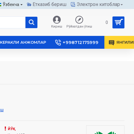
Етказиб бериш
Электрон китоблар
Ўзбекча
0
Кириш
Рўйхатдан ўтиш
+998712175999
КЕРАКЛИ АНЖОМЛАР
ЯНГИЛИ
иш
ЙЎҚ