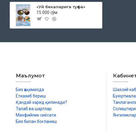
«Уй бекаларига туҳфа»
15 000 сўм
Маълумот
Кабине
Биз ҳақимизда
Шахсий ка
Етказиб бериш
Буюртмала
Қандай харид қилинади?
Танлаганл
Талаб ва шартлар
Солиштир
Махфийлик сиёсати
Янгиликла
Биз билан боғланиш