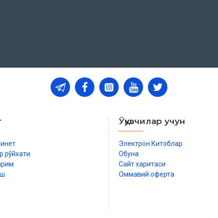
т
Ўқувчилар учун
бинет
Электрон Китоблар
р рўйхати
Обуна
арим
Сайт харитаси
иш
Оммавий оферта
р