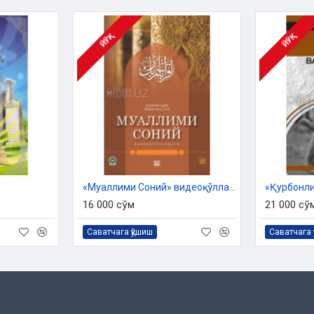
ЙЎҚ
ЙЎҚ
«Муаллими Соний» видеоқўлланма - Алижон қори Файзуллоҳ ўғли (DVD)
16 000 сўм
21 000 сў
Саватчага қўшиш
Саватчага 