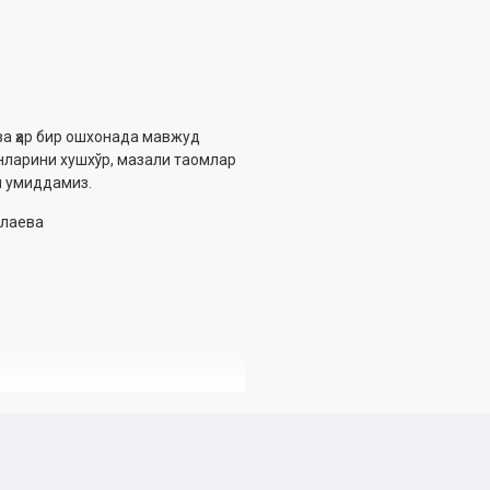
а ҳар бир ошхонада мавжуд
нларини хушхўр, мазали таомлар
н умиддамиз.
ллаева