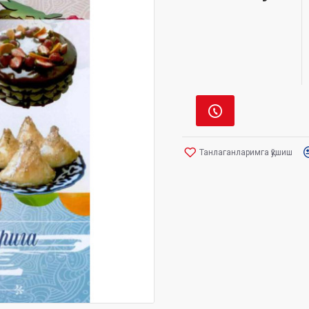
Танлаганларимга қўшиш