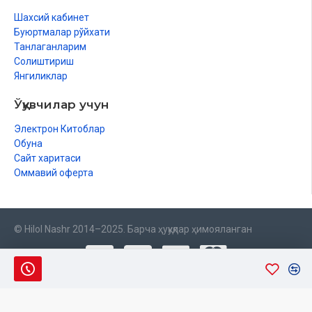
Шахсий кабинет
Буюртмалар рўйхати
Танлаганларим
Солиштириш
Янгиликлар
Ўқувчилар учун
Электрон Китоблар
Обуна
Сайт харитаси
Оммавий оферта
© Hilol Nashr 2014–2025. Барча ҳуқуқлар ҳимояланган