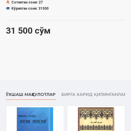
Сотилган сони: 27
Сана:
2018 йил
Кўрилган сони: 31500
Ҳажми:
312 бет
ISBN:
978-9943-38-1-933
Ўлчами:
60×90 1/16
Муқоваси:
қаттиқ
31 500 сўм
ЎХШАШ МАҲСУЛОТЛАР
БИРГА ХАРИД ҚИЛИНГАНЛАР