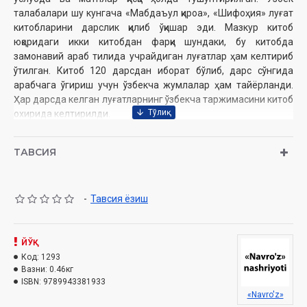
талабалари шу кунгача «Мабдаъул қироа», «Шифоҳия» луғат
китобларини дарслик қилиб ўқишар эди. Мазкур китоб
юқоридаги икки китобдан фарқи шундаки, бу китобда
замонавий араб тилида учрайдиган луғатлар ҳам келтириб
ўтилган. Китоб 120 дарсдан иборат бўлиб, дарс сўнгида
арабчага ўгириш учун ўзбекча жумлалар ҳам тайёрланди.
Ҳар дарсда келган луғатларнинг ўзбекча таржимасини китоб
охирида келтирилди.
Ушбу дарслик-қўлланма кенг китобхонлар оммасига
ТАВСИЯ
мўлжалланган бўлиб, мактаб ёшидаги бошланғич толиби
илмларга ҳам улуғ ёшдаги мустақил ўрганувчи кишиларга ҳам
араб тилини ўзлаштиришда иншааллоҳ хизмат қилади.
-
Тавсия ёзиш
Аллоҳ таоло барчамизни ҳидоят йўлида адаштирмасин!
Омин!
ЙЎҚ
Анвар Аҳмад
Код:
1293
Муаллиф:
Вазни:
0.46кг
Анвар Аҳмад
ISBN:
9789943381933
Номи:
«Усусул қироа»
«Navro'z»
Нашриёт:
«Навруз»