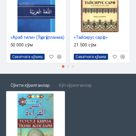
«Араб тили» (Ўқув қўлланма)
«Тайсирус сарф»
50 000 сўм
21 500 сўм
Саватчага қўшиш
Саватчага қўшиш
Сўнгги кўрилганлар
Кўп кўрилганлар