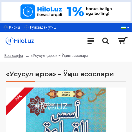
Кириш
Рўйхатдан ўтиш
«Усусул қироа» – Ўқиш асослари
Бош саҳифа
«Усусул қироа» – Ўқиш асослари
ЙЎҚ