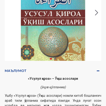
МАЪЛУМОТ
«Усулул қироа» – Ўқиш асослари
(ўқув қўлланма)
Ушбу «Усулул қироа» (Ўқиш асослари) номли китоб бошланғич
араб тили қўлланма сифатида ёзилди. Унда луғат осон
услубда ва матнлар қисқа ҳолда тушунтирилган. Ўзбек