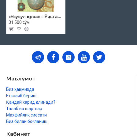
«Усусул қироа» – Ўқиш асослари
31 500 сўм
Маълумот
Биз ҳақимизда
Етказиб бериш
Қандай харид қилинади?
Талаб ва шартлар
Махфийлик сиёсати
Биз билан боғланиш
Кабинет