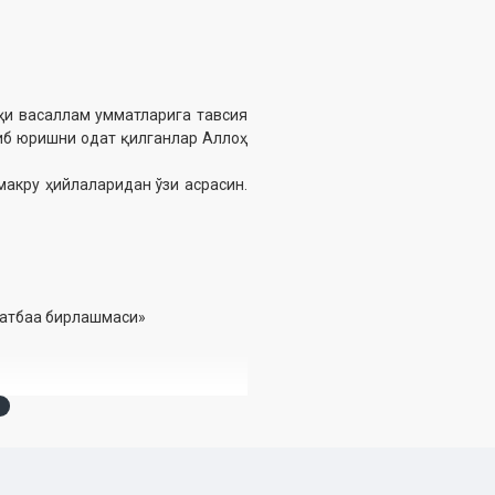
ҳи васаллам умматларига тавсия
киб юришни одат қилганлар Аллоҳ
кру ҳийлаларидан ўзи асрасин.
матбаа бирлашмаси»
р