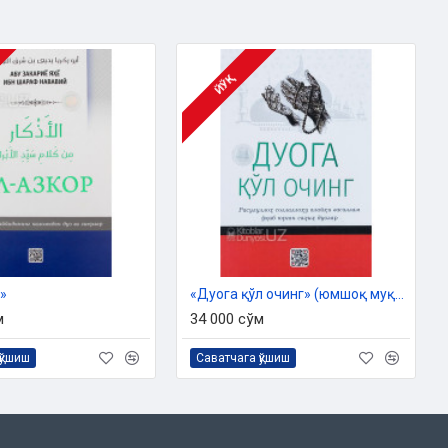
ЙЎҚ
»
«Дуога қўл очинг» (юмшоқ муқова)
м
34 000 сўм
қўшиш
Саватчага қўшиш