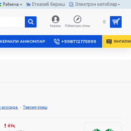
Етказиб бериш
Электрон китоблар
Ўзбекча
0
Кириш
Рўйхатдан ўтиш
+998712175999
КЕРАКЛИ АНЖОМЛАР
ЯНГИЛИ
 асосида.
-
Тавсия ёзиш
ЙЎҚ