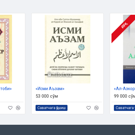
 2024 йил 24 октябрдаги 03-
ёрланди.
ЙЎҚ
итоби»
«Исми Аъзам»
«Ал-Азкор
53 000 сўм
99 000 сў
Саватчага қўшиш
Саватчага 