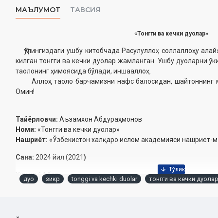
МАЪЛУМОТ
ТАВСИЯ
«Тонгги ва кечки дуолар»
Қўлингиздаги ушбу китобчада Расулуллоҳ соллаллоҳу алай
килган тонгги ва кечки дуолар жамланган. Ушбу дуоларни ў
таолонинг ҳимоясида бўлади, иншааллоҳ.
Аллоҳ таоло барчамизни нафс балосидан, шайтоннинг ма
Омин!
Тайёрловчи:
Аъзамхон Абдураҳмонов
Номи:
«Тонгги ва кечки дуолар»
Нашриёт:
«Ўзбекистон халқаро ислом академияси нашриёт-
Сана:
2024 йил (2021
)
Ҳажми:
64 бет
дуо
зикр
tonggi va kechki duolar
тонгги ва кечки дуола
ISBN:
978-9943-8226-8-9
Ўлчами:
84х108 1/32
Муқоваси:
юмшоқ