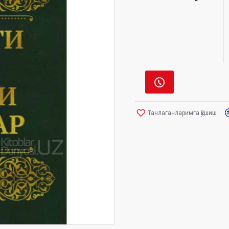
Танлаганларимга қўшиш