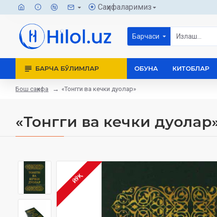
Саҳифаларимиз
Барчаси
БАРЧА БЎЛИМЛАР
ОБУНА
КИТОБЛАР
Бош саҳифа
«Тонгги ва кечки дуолар»
«Тонгги ва кечки дуолар
ЙЎҚ