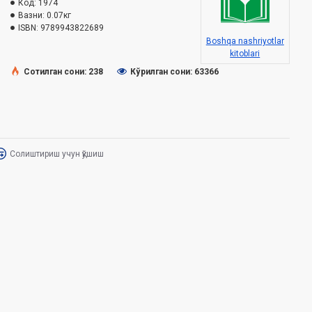
Код:
1974
Вазни:
0.07кг
ISBN:
9789943822689
Boshqa nashriyotlar
kitoblari
Сотилган сони: 238
Кўрилган сони: 63366
Солиштириш учун қўшиш