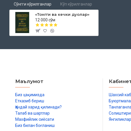
Сўнгги кўрилганлар
Кўп кўрилганлар
«Тонгги ва кечки дуолар»
12 000 сўм
Маълумот
Кабине
Биз ҳақимизда
Шахсий ка
Етказиб бериш
Буюртмала
Қандай харид қилинади?
Танлаганл
Талаб ва шартлар
Солиштир
Махфийлик сиёсати
Янгиликла
Биз билан боғланиш