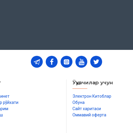
т
Ўқувчилар учун
бинет
Электрон Китоблар
р рўйхати
Обуна
арим
Сайт харитаси
иш
Оммавий оферта
р