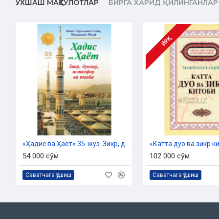
ЎХШАШ МАҲСУЛОТЛАР
БИРГА ХАРИД ҚИЛИНГАНЛАР
Ўзбекистон Республикаси Дин ишлари бўйича қўмитанинг
07/6444-сонли ҳулосаси асосида та
ЙЎҚ
Мундарижа
Тонги ва кечки дуоларнинг самара ва натижалари
Тонги дуолар
Кечки дуолар
«Ҳадис ва Ҳаёт» 35-жуз. Зикр, дуолар, истиғфор ва тавба китоби
«Катта дуо ва зикр к
54 000 сўм
102 000 сўм
Саватчага қўшиш
Саватчага қўшиш