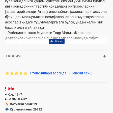
куёв хонадонига қадам қўяётган қиз ўзи учун сирли туюлган
янги хонадоннинг тартиб-қоидалари, интизомларини
ўзлаштириб олади. Агар у инсонийлик фазилатлари, аёл, она
бўлишдек масъулиятли вазифалар. оилани мустаҳкамловчи
асослар ҳақидаги тушунчаларга эга бўлса, ундай келин энг
бахтли аёлга айланади.
Ўзбекистон халқ ёзувчиси Тоҳир Малик «Келинлар
дафтарига» рисоласида ана шу долзарб мавзуда суҳбат
юритади. «Одамийлик мулки»га илова тарзида юзага келган
ушбу ахлоқ рисоласи келинларга мурожаат сифатида
ёзилган бўлса-да, унда куёв, қайнота, қайноналар
ТАВСИЯ
эътиборини тортувчи масалалар ҳақида атрофлича фикр
юритилган. Муаллиф унда китобхонларни ҳасад, қарғиш,
мазах каби иллатлардан огоҳ этиб, сабр, қаноат каби
1 тавсиялари асосида.
-
Тавсия ёзиш
фазилатларга эришишга ундайди.
Шунингдек, адиб жамиятнинг дуру гавҳари оила
мустаҳкамлигининг асослари ҳақида баҳс юритаркан, ҳадис ва
ЙЎҚ
ривоятлардан ибратли мисоллар келтиради. Китобда қўни-
Код:
1947
қўшничилик, меҳмондўстлик, вақт қадри, исрофгарчиликдан
Вазни:
0.41кг
қочиш, хуллас, инсонни гўзал қилувчи жамики фазилатлар
Сотилган сони: 29
хусусида сўз боради.
Кўрилган сони: 26732