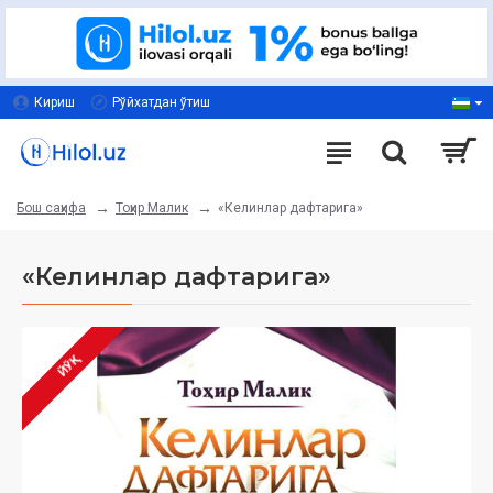
Кириш
Рўйхатдан ўтиш
Тоҳир Малик
«Келинлар дафтарига»
Бош саҳифа
«Келинлар дафтарига»
ЙЎҚ