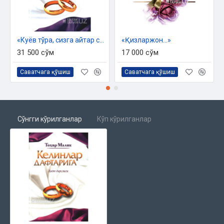
«Куёв тўра, сизга айтар сўзим бор»
«Қизларжон...»
31 500 сўм
17 000 сўм
Саватчага қўшиш
Саватчага қўшиш
Сўнгги кўрилганлар
Кўп кўрилганлар