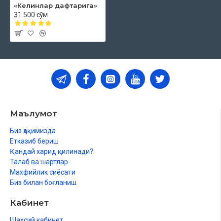
«Келинлар дафтарига»
31 500 сўм
Маълумот
Биз ҳақимизда
Етказиб бериш
Қандай харид қилинади?
Талаб ва шартлар
Махфийлик сиёсати
Биз билан боғланиш
Кабинет
Шахсий кабинет