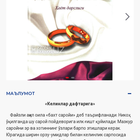
МАЪЛУМОТ
«Келинлар дафтарига»
Файзли аҳил оила «бахт саройи» деб таърифланади. Никоҳ
ўқилганда шу сарой пойдеворига илк ғишт қуйилади. Мазкур
саройни эр ва хотиннинг ўзлари барпо этишлари керак.
Юрагида ширин орзу-умидлар билан келинлик сарпосида