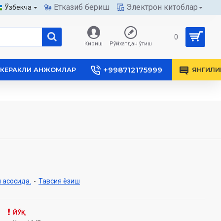
Етказиб бериш
Электрон китоблар
Ўзбекча
0
Кириш
Рўйхатдан ўтиш
+998712175999
КЕРАКЛИ АНЖОМЛАР
ЯНГИЛИ
 асосида.
-
Тавсия ёзиш
ЙЎҚ