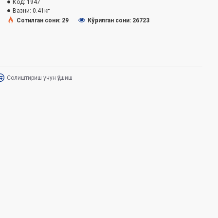
Код:
1947
Вазни:
0.41кг
Сотилган сони: 29
Кўрилган сони: 26723
Солиштириш учун қўшиш