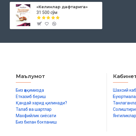
«Келинлар дафтарига»
31 500 сўм
Маълумот
Кабине
Биз ҳақимизда
Шахсий ка
Етказиб бериш
Буюртмала
Қандай харид қилинади?
Танлаганл
Талаб ва шартлар
Солиштир
Махфийлик сиёсати
Янгиликла
Биз билан боғланиш