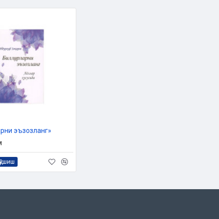
арни эъзозланг»
м
қўшиш