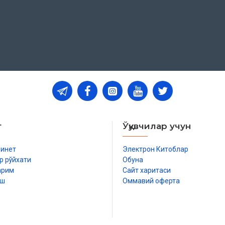
т
Ўқувчилар учун
бинет
Электрон Китоблар
р рўйхати
Обуна
арим
Сайт харитаси
иш
Оммавий оферта
р