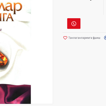
Танлаганларимга қўшиш