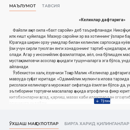
МАЪЛУМОТ
ТАВСИЯ
«Келинлар дафтарига»
Файзли аҳил оила «бахт саройи» деб таърифланади. Никоҳ ўқ
илк ғишт қуйилади. Мазкур саройни эр ва хотиннинг ўзлари б
Юрагида ширин орзу-умидлар билан келинлик сарпосида куёв
ўзи учун сирли туюлган янги хонадоннинг тартиб-қоидалари,
олади. Агар у инсонийлик фазилатлари, аёл, она бўлишдек м
мустаҳкамловчи асослар ҳақидаги тушунчаларга эга бўлса, унд
айланади.
Ўзбекистон халқ ёзувчиси Тоҳир Малик «Келинлар дафтарига
мавзуда суҳбат юритади. «Одамийлик мулки»га илова тарзида
рисоласи келинларга мурожаат сифатида ёзилган бўлса-да, у
эътиборини тортувчи масалалар ҳақида атрофлича фикр юрит
китобхонларни ҳасад, қарғиш, мазах каби иллатлардан огоҳ эти
эришишга ундайди.
Шунингдек, адиб жамиятнинг дуру гавҳари оила мустаҳкамлиги
юритаркан, ҳадис ва ривоятлардан ибратли мисоллар келтира
меҳмондўстлик, вақт қадри, исрофгарчиликдан қочиш, хуллас,
ЎХШАШ МАҲСУЛОТЛАР
БИРГА ХАРИД ҚИЛИНГАНЛАР
фазилатлар хусусида сўз боради.