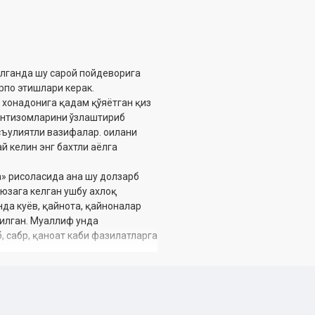
илганда шу сарой пойдеворига
арпо этишлари керак.
 хонадонига қадам қўяётган қиз
 интизомларини ўзлаштириб
асъулиятли вазифалар. оилани
ай келин энг бахтли аёлга
» рисоласида ана шу долзарб
 юзага келган ушбу ахлоқ
нда куёв, қайнота, қайноналар
илган. Муаллиф унда
б, сабр, қаноат каби фазилатларга
нинг асослари ҳақида баҳс
ди. Китобда қўни-қўшничилик,
 инсонни гўзал қилувчи жамики