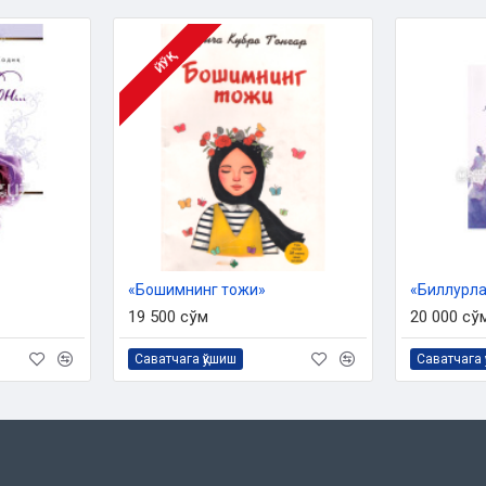
ЙЎҚ
 ишлари бўйича қўмитасининг
ан.
«Бошимнинг тожи»
‎«Биллурл
19 500 сўм
20 000 сў
Саватчага қўшиш
Саватчага 