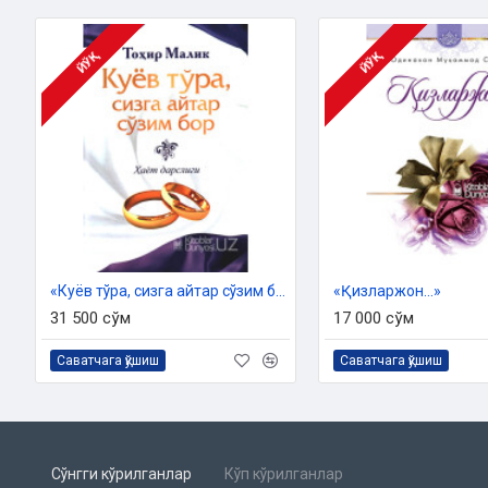
Муаллиф:
Тохир Малик
Номи:
«Келилар Дафтарига»
ЙЎҚ
ЙЎҚ
Нашриёт:
«DAVR PRESS»
Сана:
2019 йил
Ҳажми:
516 бет
Ўлчами:
84х108 1/32
ISBN:
978-9943-5492-0-3
Муқоваси:
қаттиқ
Ўзбекистон Республикаси Вазирлар Маҳкамаси ҳузуридаги дин
2019 йил 22 январдаги 309-сонли хулосаси асосида тайёрланг
«Куёв тўра, сизга айтар сўзим бор»
«Қизларжон...»
31 500 сўм
17 000 сўм
Саватчага қўшиш
Саватчага қўшиш
Сўнгги кўрилганлар
Кўп кўрилганлар