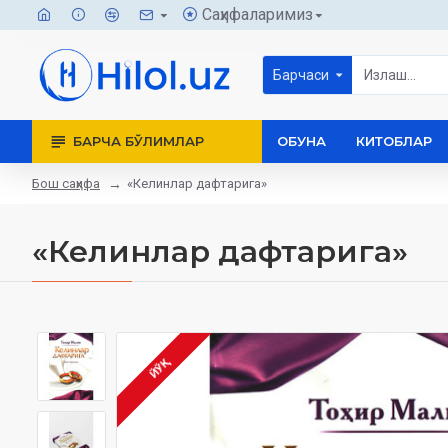
Саҳифаларимиз
Барчаси
БАРЧА БЎЛИМЛАР
ОБУНА
КИТОБЛАР
Бош саҳифа
«Келинлар дафтарига»
«Келинлар дафтарига»
ЙЎҚ