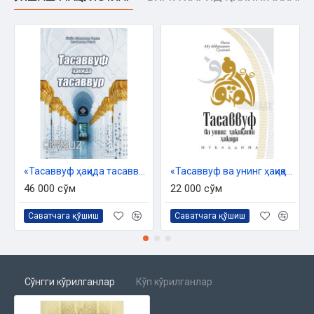
«Тасаввуф ҳақида тасаввур»
«Тасаввуф ва унинг ҳақиқати ҳақида муқаддима»
46 000 сўм
22 000 сўм
Саватчага қўшиш
Саватчага қўшиш
Сўнгги кўрилганлар
Кўп кўрилганлар