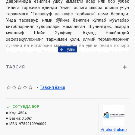
давримизда ёзилган ушбу қимматли асар илк бор ўзбек
тилига таржима қилинди. Унинг аслига ишора қилиши учун
таржимага “Тасаввуф ва нафс тарбияси" номи берилди.
Унда тасаввуф илми бўйича ёзилган кўплаб мўътабар
китобларнинг хулосалари жамланган. Шунингдек, асарда
муаллиф Шайх Зулфиқор Аҳмад Нақшбандий
ҳафизаҳуллоҳнинг таржимаи ҳоли, илмий терминларнинг
луғавий ва истилоҳий маънолари ва ўқувчи янада яхшироқ
тушуниши учун баъзи қўшимча маълумотлар ҳам илова
қилинган.
ТАВСИЯ
Муаллиф
: Шайх Зулфиқор Аҳмад Нақшбандий
Таржимон
: Абдулқодир Абдур Раҳм
-
Тавсия ёзиш
Нашриёт
: «Ғофур Ғулом»
Сана
: 2023 йил
Ҳажми
: 368 бет
ISBN
СОТУВДА БОР
: 978-9910-9960-0-9
Ўлчами
Код:
4504
: 60×90 1/16
Вазни:
0.50кг
Муқоваси:
қаттиқ
ISBN:
9789910996009
«G`afur G`ulom»