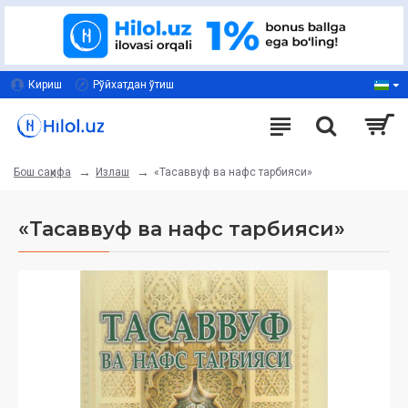
Кириш
Рўйхатдан ўтиш
Излаш
«Тасаввуф ва нафс тарбияси»
Бош саҳифа
«Тасаввуф ва нафс тарбияси»