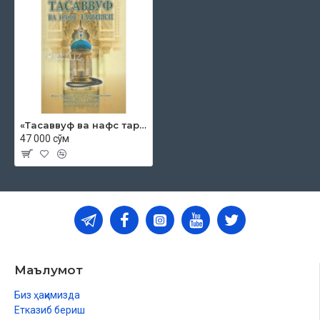
«Тасаввуф ва нафс тарбияси»
47 000 сўм
Маълумот
Биз ҳақимизда
Етказиб бериш