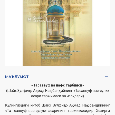
МАЪЛУМОТ
«Тасаввуф ва нафс тарбияси»
(Шайх Зулфиқор Аҳмад Нақшбандийнинг «Тасаввуф вас-сулк»
асари таржимаси ва изоҳлари)
Қўлингиздаги китоб Шайх Зулфиқор Аҳмад Нақшбандийнинг
«Та- саввуф вас-сулук» асарининг таржимасидир. Ҳозирги