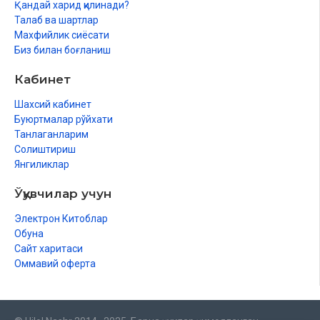
Қандай харид қилинади?
Талаб ва шартлар
Махфийлик сиёсати
Биз билан боғланиш
Кабинет
Шахсий кабинет
Буюртмалар рўйхати
Танлаганларим
Солиштириш
Янгиликлар
Ўқувчилар учун
Электрон Китоблар
Обуна
Сайт харитаси
Оммавий оферта