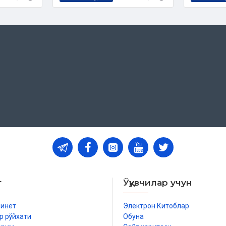
т
Ўқувчилар учун
бинет
Электрон Китоблар
р рўйхати
Обуна