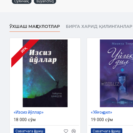
Суянчиқ
suyanchiq
Нашриёт:
«Наврўз» Нашриёти
Ҳажми:
384 бет‎
ЎХШАШ МАҲСУЛОТЛАР
БИРГА ХАРИД ҚИЛИНГАНЛАР
Сана:
2016
ISBN:
978-9943-381-26-1
Ўлчами:
84×108 1/32 ‎
ЙЎҚ
Муқоваси:
Қаттиқ
«Изсиз йўллар»
«Уйғоқ дил»
18 000 сўм
19 000 сўм
Саватчага қўшиш
Саватчага қўшиш