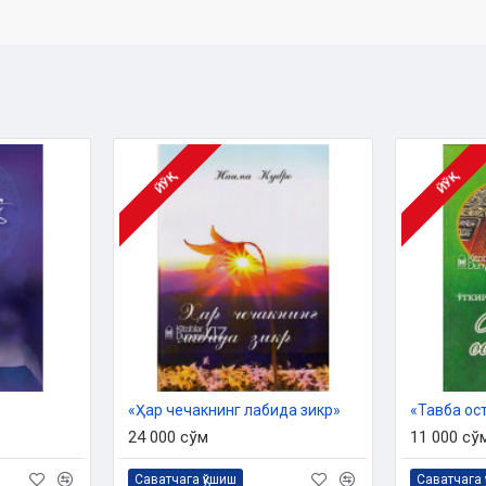
ЙЎҚ
ЙЎҚ
«Ҳар чечакнинг лабида зикр»
«Тавба ос
24 000 сўм
11 000 сў
Саватчага қўшиш
Саватчага 