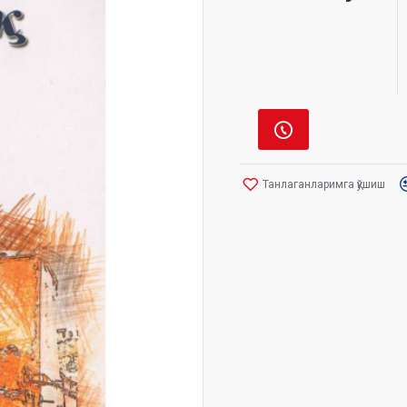
Танлаганларимга қўшиш