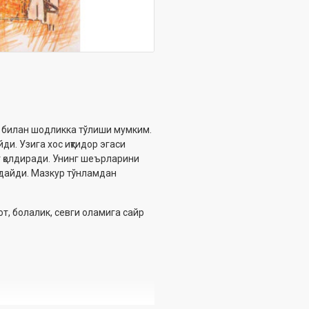
ўз билан ‎шодликка тўлиши мумким.
ди. Узига хос иқтидор эгаси
т қолдиради. Унинг шеърларини
ндайди. ‎Мазкур тўнламдан
т, ‎болалик, севги оламига сайр