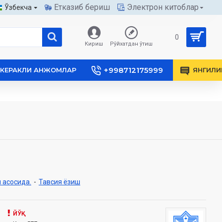
Етказиб бериш
Электрон китоблар
Ўзбекча
0
Кириш
Рўйхатдан ўтиш
+998712175999
КЕРАКЛИ АНЖОМЛАР
ЯНГИЛИ
 асосида.
-
Тавсия ёзиш
ЙЎҚ