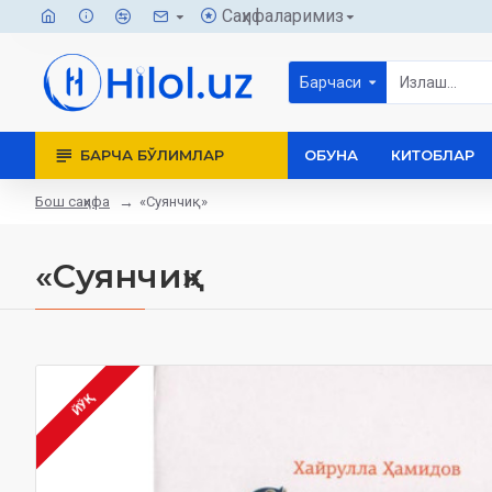
Саҳифаларимиз
Барчаси
БАРЧА БЎЛИМЛАР
ОБУНА
КИТОБЛАР
Бош саҳифа
«Суянчиқ»
«Суянчиқ»
ЙЎҚ