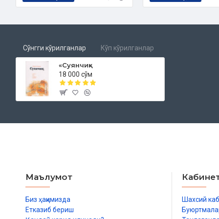
Сўнгги кўрилганлар
Кўп кўрилганлар
«Суянчиқ»
18 000 сўм
Маълумот
Кабине
Биз ҳақимизда
Шахсий ка
Етказиб бериш
Буюртмала