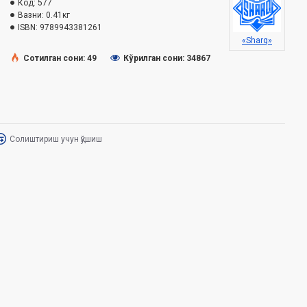
Код:
577
Вазни:
0.41кг
ISBN:
9789943381261
«Sharq»
Сотилган сони: 49
Кўрилган сони: 34867
Солиштириш учун қўшиш