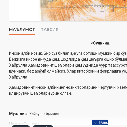
МАЪЛУМОТ
ТАВСИЯ
«Суянчиқ»
Инсон қалби нозик. Бир сўз билап қайғуга ботиши мумкин бир с
Бежизга инсон қайғуда ҳам, шодликда ҳам ‎шеърга ошно бўлмай
Хайрулла Ҳамидовнинг ‎шеърлари ҳам ўқувчида чуқур таассуро
‎шунчаки, бефарқ ўқий олмайсиз. Улар китобхонни фикрлашга у
Хайрулла
Ҳамидовнинг инсон қалбининг нозик торларини чертувчи, хаёло
қилдирувчи шеърлари ўрин олган.‎
Муаллиф:
Хайрулла Ҳамидов
Номи:
«Суянчиқ»