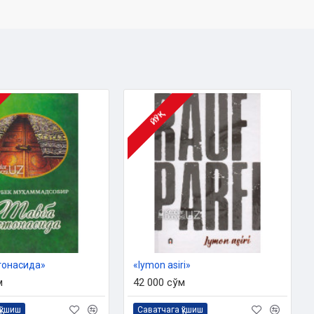
ЙЎҚ
тонасида»
«Iymon asiri»
м
42 000 сўм
қўшиш
Саватчага қўшиш