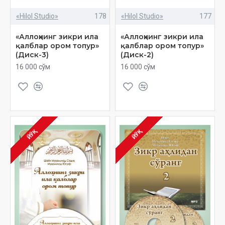
«Hilol Studio»
178
«Hilol Studio»
177
«Аллоҳнинг зикри ила
«Аллоҳнинг зикри ила
қалблар ором топур»
қалблар ором топур»
(Диск-3)
(Диск-2)
16 000 сўм
16 000 сўм
ЙЎҚ
ЙЎҚ