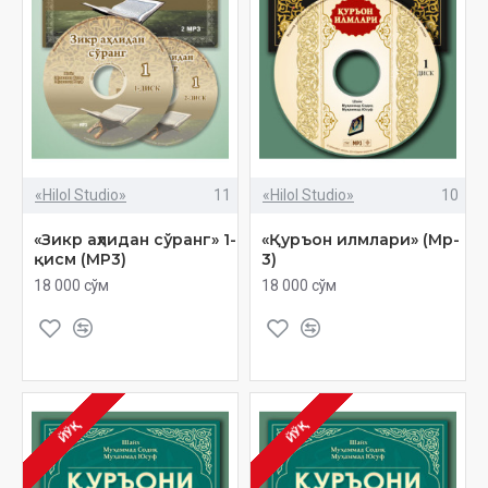
«Hilol Studio»
11
«Hilol Studio»
10
«Зикр аҳлидан сўранг» 1-
«Қуръон илмлари» (Мp-
қисм (МP3)
3)
18 000 сўм
18 000 сўм
ЙЎҚ
ЙЎҚ