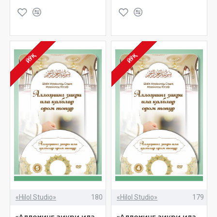
ЙЎҚ
ЙЎҚ
«Hilol Studio»
180
«Hilol Studio»
179
«Аллоҳнинг зикри ила
«Аллоҳнинг зикри ила