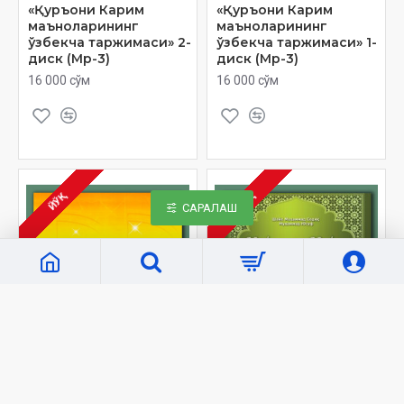
«Қуръони Карим
«Қуръони Карим
маъноларининг
маъноларининг
ўзбекча таржимаси» 2-
ўзбекча таржимаси» 1-
диск (Мp-3)
диск (Мp-3)
16 000 сўм
16 000 сўм
ЙЎҚ
ЙЎҚ
САРАЛАШ