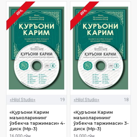
ЙЎҚ
ЙЎҚ
«Hilol Studio»
19
«Hilol Studio»
18
«Қуръони Карим
«Қуръони Карим
маъноларининг
маъноларининг
ўзбекча таржимаси» 4-
ўзбекча таржимаси» 3-
диск (Мp-3)
диск (Мp-3)
16 000 сўм
16 000 сўм