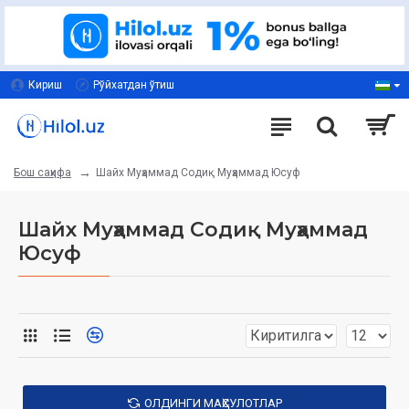
Кириш
Рўйхатдан ўтиш
Шайх Муҳаммад Содиқ Муҳаммад Юсуф
Бош саҳифа
Шайх Муҳаммад Содиқ Муҳаммад
Юсуф
ОЛДИНГИ МАҲСУЛОТЛАР