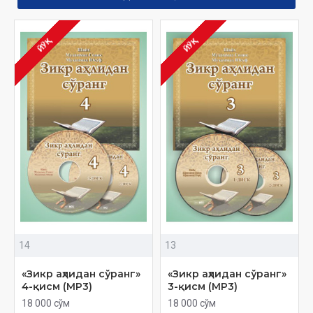
ЙЎҚ
ЙЎҚ
14
13
«Зикр аҳлидан сўранг»
«Зикр аҳлидан сўранг»
4-қисм (МP3)
3-қисм (МP3)
18 000 сўм
18 000 сўм