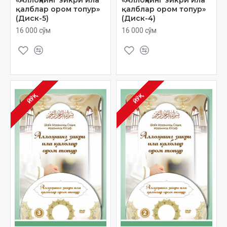
қалблар ором топур»
қалблар ором топур»
(Диск-5)
(Диск-4)
16 000 сўм
16 000 сўм
ЙЎҚ
ЙЎҚ