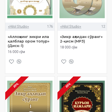
«Hilol Studio»
176
«Hilol Studio»
12
«Аллоҳнинг зикри ила
«Зикр аҳлидан сўранг»
қалблар ором топур»
2-қисм (МP3)
(Диск-1)
18 000 сўм
16 000 сўм
ЙЎҚ
ЙЎҚ