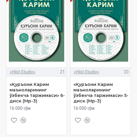
«Hilol Studio»
21
«Hilol Studio»
20
«Қуръони Карим
«Қуръони Карим
маъноларининг
маъноларининг
ўзбекча таржимаси» 6-
ўзбекча таржимаси» 5-
диск (Мp-3)
диск (Мp-3)
16 000 сўм
16 000 сўм