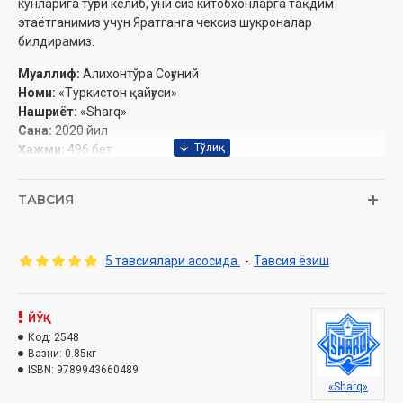
кунларига тўғри келиб, уни сиз китобхонларга тақдим
этаётганимиз учун Яратганга чексиз шукроналар
билдирамиз.
Муаллиф:
Алихонтўра Соғуний
Номи:
«Туркистон қайғуси»
Нашриёт:
«Sharq»
Сана:
2020 йил
Ҳажми:
496 бет
ISBN:
978-9943-6604-8-9
Ўлчами:
70х100 1/16
ТАВСИЯ
Муқоваси:
қаттиқ
Мундврижа:
5 тавсиялари асосида.
-
Тавсия ёзиш
Тақдим
Очиқлама
Муаллифлар ҳақида қисқача маълумот
ЙЎҚ
Код:
2548
Туркистон қайғуси (1 қисм)
Вазни:
0.85кг
ISBN:
9789943660489
Муаллиф кириш сўз
«Sharq»
Совет Совет ҳокимятининг илк қилмишлари