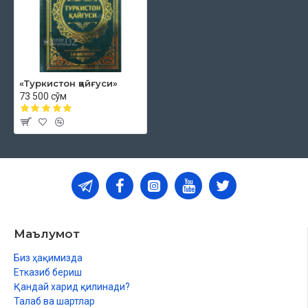
қурилиши
Нафири омм ғалабаси ва миллиёзодлик ҳаракатининг
кенгайиши
Шунган (хитойча) - бошлиқ, катта амалдор
Советларнинг хиёнати ва натижа
«Туркистон қайғуси»
73 500 сўм
Маълумот
Биз ҳақимизда
Етказиб бериш
Қандай харид қилинади?
Талаб ва шартлар