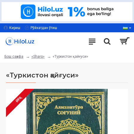
Кириш
Рўйхатдан ўтиш
«Sharq»
«Туркистон қайғуси»
Бош саҳифа
«Туркистон қайғуси»
ЙЎҚ