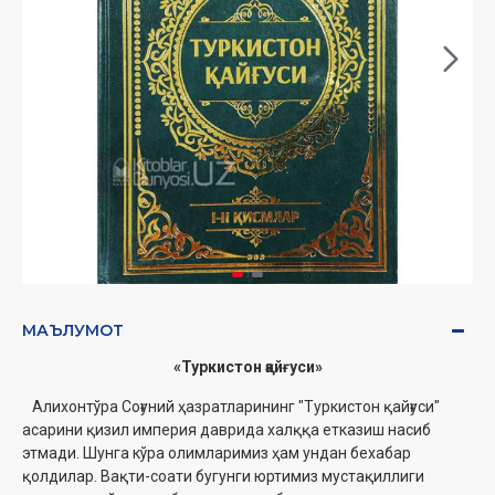
МАЪЛУМОТ
«Туркистон қайғуси»
Алихонтўра Соғуний ҳазратларининг "Туркистон қайғуси"
асарини қизил империя даврида халққа етказиш насиб
этмади. Шунга кўра олимларимиз ҳам ундан бехабар
қолдилар. Вақти-соати бугунги юртимиз мустақиллиги