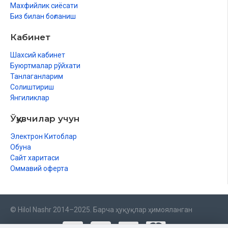
Махфийлик сиёсати
Биз билан боғланиш
Кабинет
Шахсий кабинет
Буюртмалар рўйхати
Танлаганларим
Солиштириш
Янгиликлар
Ўқувчилар учун
Электрон Китоблар
Обуна
Сайт харитаси
Оммавий оферта
© Hilol Nashr 2014–2025. Барча ҳуқуқлар ҳимояланган