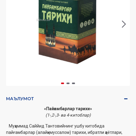
МАЪЛУМОТ
«Пайғамбарлар тарихи»
(
1-,2-,3- ва 4-китоблар)
Муҳаммад Саййид Тантовийнинг ушбу китобида
пайғамбарлар (алайҳимуссалом) тарихи, ибратли ҳаётлари,