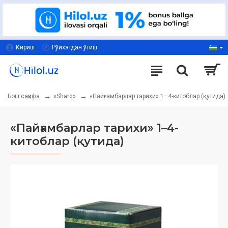
Кириш
Рўйхатдан ўтиш
«Sharq»
«Пайғамбарлар тарихи» 1–4-китоблар (қутида)
Бош саҳифа
«Пайғамбарлар тарихи» 1–4-
китоблар (қутида)