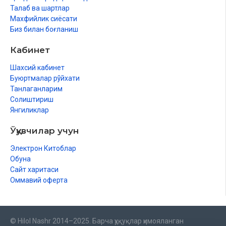
Фиръавн ва қавмининг турли мусибат ва кулфатларга дучор
Талаб ва шартлар
бўлиши ҳамда Мусо (алайҳиссалом)дан ўзларини бу
Махфийлик сиёсати
қийинчиликда чиқаришини сўраб Раббига дуо қилишини
Биз билан боғланиш
талаб этишлари
Бани Исроил қавмининг Мисрдан чиқиб кетиши,
Кабинет
Фиръавннинг улар ортидан таъқиб қилиши ва кўз
Шахсий кабинет
ўнгиларида сувга ғарқ бўлиши .
Буюртмалар рўйхати
Танлаганларим
Солиштириш
Янгиликлар
Ўқувчилар учун
Электрон Китоблар
Обуна
Сайт харитаси
Оммавий оферта
© Hilol Nashr 2014–2025. Барча ҳуқуқлар ҳимояланган