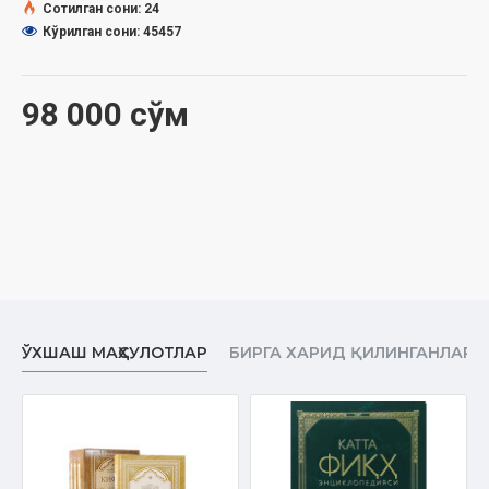
1-жуз
Сотилган сони: 24
МУНДАРИЖА
Кўрилган сони: 45457
Сўз боши. Шайх Абдулазиз Мансур
"Муҳтасар ул-виқоя" муаллифининг муқаддимаси
TAҲOPAT КИТОБИ
98 000 сўм
Таҳоратни синдирадиган нарсалар ҳақида
Ғусл фарзлари ҳақида
Қудуққа тушган нарсанинг ҳукми ҳақида
Таяммум ҳақида
Масҳ ҳақида
Ҳайз ҳақида
Нажосатларни пок қилмоқ ҳақида
Истинжо қилмоқ ҳақида
НАМОЗ КИТОБИ
Намоз ўқимоқнинг фазилатлари ҳақида
Азон айтмоқ ҳақида
ЎХШАШ МАҲСУЛОТЛАР
БИРГА ХАРИД ҚИЛИНГАНЛАР
Намознинг шартлари ҳақида
Намоз сифати ҳақида
Намозни баланд қироат билан ўқимоқ имом бўлмоқ
ва имомга иқтидо қилмоқ ҳақида
Намозни жамоат билан ўқимоқнинг фазилатлари ҳақида
Намоз ўқиб турганда таҳорат синиши ҳақида