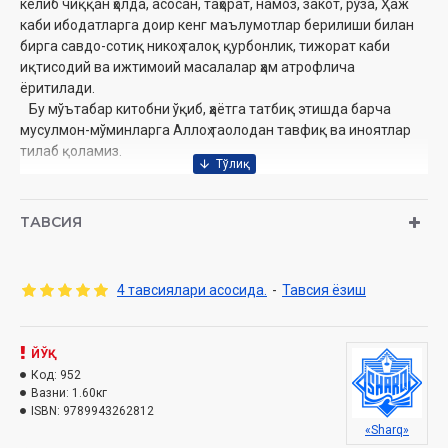
келиб чиққан ҳолда, асосан, таҳорат, намоз, закот, рўза, Ҳаж
каби ибодатларга доир кенг маълумотлар берилиши билан
бирга савдо-сотиқ никоҳ талоқ қурбонлик, тижорат каби
иқтисодий ва ижтимоий масалалар ҳам атрофлича
ёритилади.
Бу мўътабар китобни ўқиб, ҳаётга татбиқ этишда барча
мусулмон-мўминларга Аллоҳ таолодан тавфиқ ва иноятлар
тилаб қоламиз.
Муаллиф:
Мақсудхўжа ибн Мансурхўжа
Номи:
«Мажмаъ ул-Мақсуд»
ТАВСИЯ
Нашриёт:
«Sharq» нашриёти.
Сана:
2015 йил
Ҳажми:
608 бет
4 тавсиялари асосида.
-
Тавсия ёзиш
ISBN:
978-9943-26-281-2
Бичими:
60×90 1/16
Муқоваси:
қаттиқ
ЙЎҚ
Ўзбекистон Республикаси Вазирлар Маҳкамаси ҳузуридаги
Код:
952
Дин ишлари бўйича қўмитанинг 3813-рақамли ҳулосаси
Вазни:
1.60кг
асосида нашрга тайёрланди.
ISBN:
9789943262812
«Sharq»