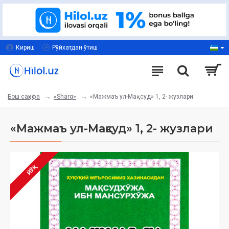
Кириш
Рўйхатдан ўтиш
«Sharq»
«Мажмаъ ул-Мақсуд» 1, 2- жузлари
Бош саҳифа
«Мажмаъ ул-Мақсуд» 1, 2- жузлари
ЙЎҚ