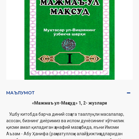
МАЪЛУМОТ
«Мажмаъ ул-Мақсуд» 1, 2- жузлари
Ушбу китобда барча диний соҳага тааллуқли масалалар,
асосан, бизнинг диёримиз ва ислом дунёсининг кўпчилик
қисми амал қиладиган ҳанафий мазҳабида, яъни Имоми
Аъзам - Абу Ҳанифа (раҳматуллоҳи алайҳ) ижтиҳодларидан