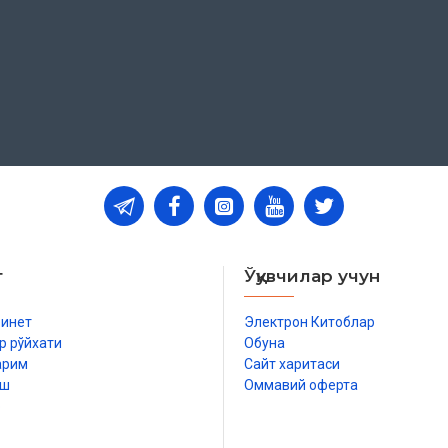
т
Ўқувчилар учун
бинет
Электрон Китоблар
р рўйхати
Обуна
арим
Сайт харитаси
иш
Оммавий оферта
р