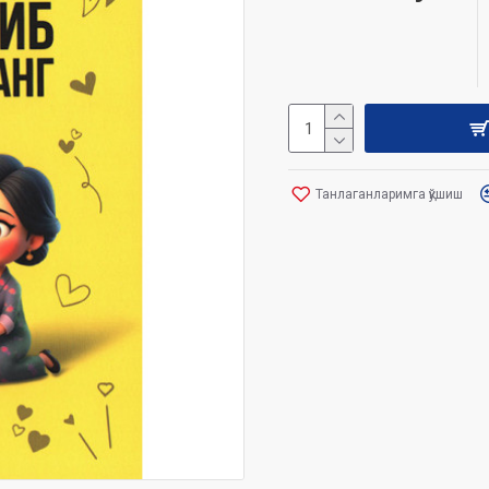
Танлаганларимга қўшиш