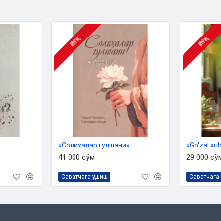
ЙЎҚ
ЙЎҚ
«Солиҳалар гулшани»
«Go'zal xul
41 000 сўм
29 000 сў
Саватчага қўшиш
Саватчага 