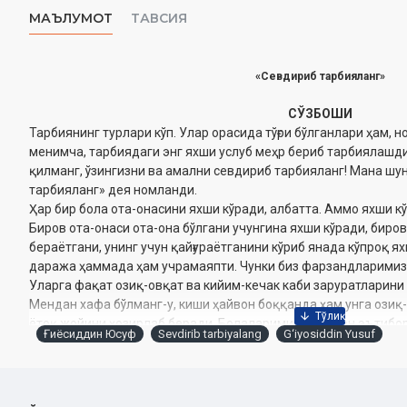
МАЪЛУМОТ
ТАВСИЯ
«
Севдириб тарбияланг
»
СЎЗБОШИ
Тарбиянинг турлари кўп. Улар орасида тўғри бўлганлари ҳам, но
менимча, тарбиядаги энг яхши услуб меҳр бериб тарбиялашдир
қилманг, ўзингизни ва амални севдириб тарбияланг! Мана шу
тарбияланг» дея номланди.
Ҳар бир бола ота-онасини яхши кўради, албатта. Аммо яхши к
Биров ота-онаси ота-она бўлгани учунгина яхши кўради, биров
бераётгани, унинг учун қайғураётганини кўриб янада кўпроқ я
даража ҳаммада ҳам учрамаяпти. Чунки биз фарзандларимиз
Уларга фақат озиқ-овқат ва кийим-кечак каби заруратларини
Мендан хафа бўлманг-у, киши ҳайвон боққанда ҳам унга озиқ
ётоқ жойини ҳозирлаб беради. Болаларимизга бўлган эътиб
Ғиёсиддин Юсуф
Sevdirib tarbiyalang
G‘iyosiddin Yusuf
юқори бўлиши керак ахир.
Муаллиф:
Ғиёсиддин Юсуф