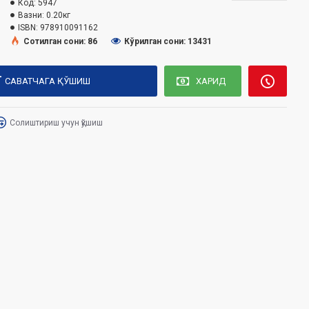
Код:
5947
Вазни:
0.20кг
ISBN:
978910091162
Сотилган сони: 86
Кўрилган сони: 13431
САВАТЧАГА ҚЎШИШ
ХАРИД
Солиштириш учун қўшиш