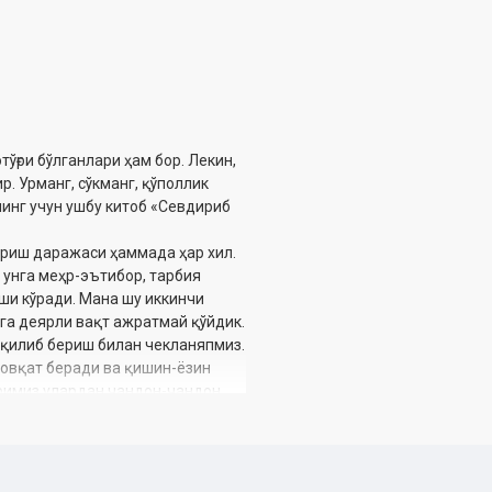
тўғри бўлганлари ҳам бор. Лекин,
. Урманг, сўкманг, қўполлик
нинг учун ушбу китоб «Севдириб
ўриш даражаси ҳаммада ҳар хил.
 унга меҳр-эътибор, тарбия
хши кўради. Мана шу иккинчи
га деярли вақт ажратмай қўйдик.
 қилиб бериш билан чекланяпмиз.
-овқат беради ва қишин-ёзин
оримиз улардан чандон-чандон