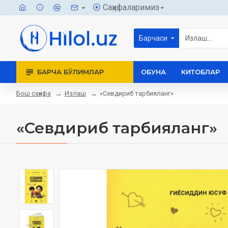
Саҳифаларимиз
Барчаси
БАРЧА БЎЛИМЛАР
ОБУНА
КИТОБЛАР
Бош саҳифа
Излаш
«Севдириб тарбияланг»
«Севдириб тарбияланг»