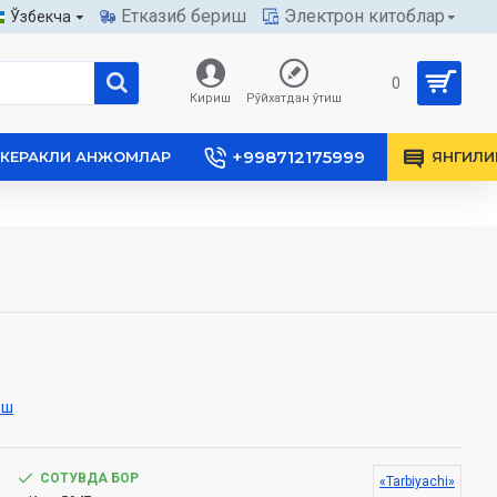
Етказиб бериш
Электрон китоблар
Ўзбекча
0
Кириш
Рўйхатдан ўтиш
+998712175999
КЕРАКЛИ АНЖОМЛАР
ЯНГИЛИ
иш
СОТУВДА БОР
«Tarbiyachi»