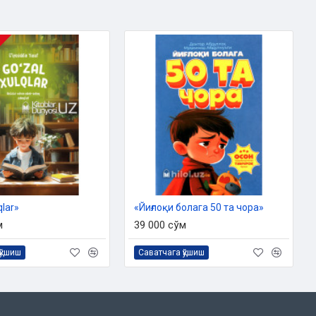
qlar»
«Йиғлоқи болага 50 та чора»
м
39 000 сўм
қўшиш
Саватчага қўшиш