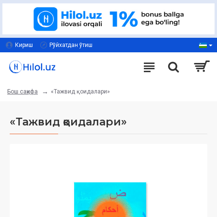
Кириш
Рўйхатдан ўтиш
«Тажвид қоидалари‎»
Бош саҳифа
«Тажвид қоидалари‎»