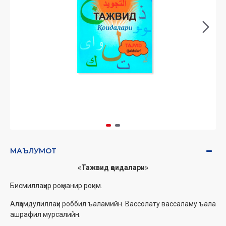
МАЪЛУМОТ
«Тажвид қоидалари‎»
Бисмиллаҳир роҳманир роҳим.‎
Алҳамдулиллаҳи роббил ъаламийн. ‎Вассолату вассаламу ъала
ашрафил ‎мурсалийн.‎