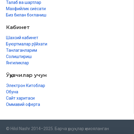
Талаб ва шартлар
Махфийлик сиёсати
Биз билан боғланиш
Кабинет
Шахсий кабинет
Буюртмалар рўйхати
Танлаганларим
Солиштириш
Янгиликлар
Ўқувчилар учун
Электрон Китоблар
Обуна
Сайт харитаси
Оммавий оферта
© Hilol Nashr 2014–2025. Барча ҳуқуқлар ҳимояланган