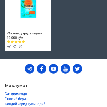
«Тажвид қоидалари‎»
12 000 сўм
Маълумот
Биз ҳақимизда
Етказиб бериш
Қандай харид қилинади?