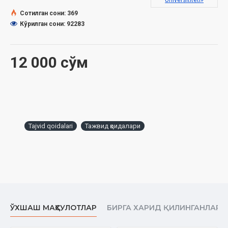
Universititeti»
Сана:
2021 йил
ISBN:
978-9943-6528-6-6
Сотилган сони: 369
Ўлчами:
60×84 1/32 ‎
Кўрилган сони: 92283
Муқоваси:
юмшоқ
12 000 сўм
Tajvid qoidalari
Тажвид қоидалари
ЎХШАШ МАҲСУЛОТЛАР
БИРГА ХАРИД ҚИЛИНГАНЛАР