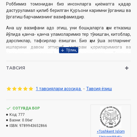
Роббимиз томонидан биз инсонларга ‎қиёматга қадар
дастуруламал қилиб ‎берилган Қуръони каримни ўрганиш ва
‎ўргатиш барчамизнинг вазифамиздир.‎
Ана шу вазифани адо этиш, уни ‎бошқаларга ҳам етказиш
йўлида қанча- ‎қанча уламоларимиз тер тўкишган, ‎китоблар,
дарсликлар, тафсирлар ёзишган. ‎Биз ҳам ўша зотларнинг
ишларини давом ‎эттириб, муҳтарам қориларимизга ва
‎Қуръони каримни ўқишни ўрганувчиларга ‎‎«Тажвид»
қўлланмасининг қайта нашрини ‎тақдим этмоқдамиз.
ТАВСИЯ
Ўзбекистон Республикаси Вазирлар Маҳкамаси ‎ҳузуридаги
Дин ишлари бўйича қўмитанинг 4522-сонли ‎хулосаси
асосида тайёрланди.‎
1 тавсиялари асосида.
-
Тавсия ёзиш
Мусанниф:
Абдуқаюм Ҳикматов
СОТУВДА БОР
Номи:
«Тажвид қоидалари‎»
Код:
777
«Ўзбекистон халқаро ислом академияси нашриёт-
Нашриёт:
Вазни:
0.06кг
матбаа бирлашмаси»
ISBN:
9789943652866
Ҳажми:
60 бет‎
«Toshkent Islom