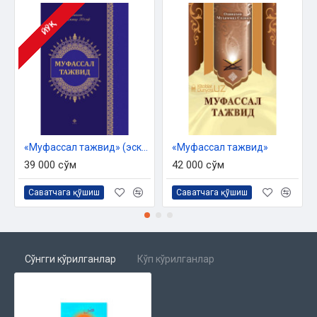
ЙЎҚ
«Муфассал тажвид» (эски нашр)
«Муфассал тажвид»
39 000 сўм
42 000 сўм
Саватчага қўшиш
Саватчага қўшиш
Сўнгги кўрилганлар
Кўп кўрилганлар