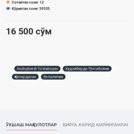
Сотилган сони: 12
Кўрилган сони: 59335
16 500 сўм
Xudoyberdi To‘xtaboyev
Худойберди Тўхтабойев
Қайлардасан
болалигим
ЎХШАШ МАҲСУЛОТЛАР
БИРГА ХАРИД ҚИЛИНГАНЛАР