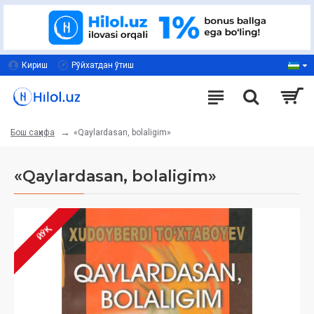
Кириш
Рўйхатдан ўтиш
«Qaylardasan, bolaligim»
Бош саҳифа
«Qaylardasan, bolaligim»
ЙЎҚ