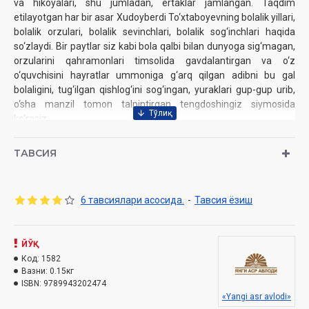
va hikoyalari, shu jumladan, ertaklar jamlangan. Taqdim
etilayotgan har bir asar Xudoyberdi To‘xtaboyevning bolalik yillari,
bolalik orzulari, bolalik sevinchlari, bolalik sog‘inchlari haqida
so‘zlaydi. Bir paytlar siz kabi bola qalbi bilan dunyoga sig‘magan,
orzularini qahramonlari timsolida gavdalantirgan va o‘z
o‘quvchisini hayratlar ummoniga g‘arq qilgan adibni bu gal
bolaligini, tug‘ilgan qishlog‘ini sog‘ingan, yuraklari gup-gup urib,
o‘sha manzil tomon talpintirgan tengdoshingiz siymosida
ko‘rasiz.
Kitobdan o‘rin olgan har bir asar qalbingizda shunday iliqlik va
yorug‘lik paydo qiladi!
ТАВСИЯ
Muallif:
Xudoyberdi To‘xtaboyev
Nomi:
«Qaylardasan, bolaligim»‎
6 тавсиялари асосида.
-
Тавсия ёзиш
Nashriyot:
«Yangi asr avlodi»
Sana:
(2020) 2022-yil
Hajmi:
224 bet
ISBN:
ЙЎҚ
978-9943-20-247-4‎
O‘lchami:
Код:
1582
84×108 1/32‎
Вазни:
0.15кг
Muqovasi:
yumshoq
ISBN:
9789943202474
«Yangi asr avlodi»