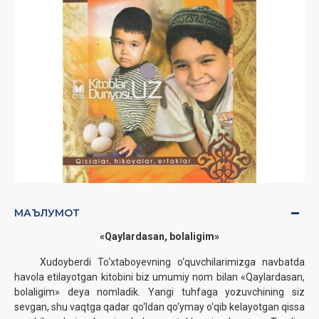
МАЪЛУМОТ
«Qaylardasan, bolaligim»‎
Xudoyberdi To‘xtaboyevning o‘quvchilarimizga navbatda
havola etilayotgan kitobini biz umumiy nom bilan «Qaylardasan,
bolaligim» deya nomladik. Yangi tuhfaga yozuvchining siz
sevgan, shu vaqtga qadar qo‘ldan qo‘ymay o‘qib kelayotgan qissa