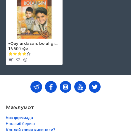
«Qaylardasan, bolaligim»
16 500 сўм
Маълумот
Биз ҳақимизда
Етказиб бериш
Қандай харид қилинади?