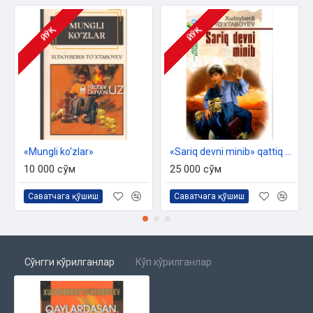
ЙЎҚ
ЙЎҚ
«Mungli ko‘zlar»‎
«Sariq devni minib» qattiq muqova
10 000 сўм
25 000 сўм
Саватчага қўшиш
Саватчага қўшиш
Сўнгги кўрилганлар
Кўп кўрилганлар