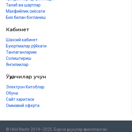
Талаб ва шартлар
Махфийлик сиёсати
Биз билан боғланиш
Кабинет
Шахсий кабинет
Буюртмалар рўйхати
Танлаганларим
Солиштириш
Янгиликлар
Ўқувчилар учун
Электрон Китоблар
Обуна
Сайт харитаси
Оммавий оферта
© Hilol Nashr 2014–2025. Барча ҳуқуқлар ҳимояланган