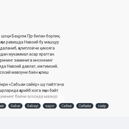
шоҳи Баҳром Гўр билан борлиқ
рқли равишда Навоий бу машҳур
даланиб, қолипловчи ҳикояга
дан мукаммал асар яратган.
арининг заминига инсоннинг
асида Навоий давлат, ижтимоий,
асосий мавзуни баён қилиш
ири «Сабъаи сайёр» шу пайтгача
рларида қарийб юзга яқин байт
хсумнинг баёни асосида мазкур
инмоқда.
ий
Sabai
Sabayi
sayor
Сабаи
Сабайи
саёр