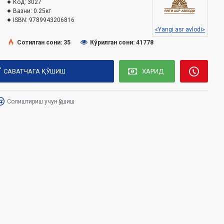
Код:
3027
Вазни:
0.25кг
ISBN:
9789943206816
«Yangi asr avlodi»
Сотилган сони: 35
Кўрилган сони: 41778
САВАТЧАГА ҚЎШИШ
ХАРИД
Солиштириш учун қўшиш