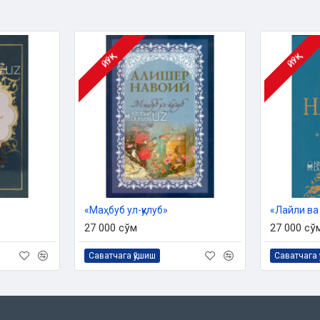
ЙЎҚ
ЙЎҚ
«Маҳбуб ул-қулуб»
27 000 сўм
27 000 сў
Саватчага қўшиш
Саватчага 