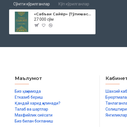
Сўнгги кўрилганлар
Кўп кўрилганлар
«Сабъаи Сайёр» (Тўлиқ насрий табдил)
27 000 сўм
Маълумот
Кабине
Биз ҳақимизда
Шахсий ка
Етказиб бериш
Буюртмала
Қандай харид қилинади?
Танлаганл
Талаб ва шартлар
Солиштир
Махфийлик сиёсати
Янгиликла
Биз билан боғланиш