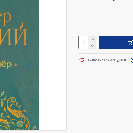
Танлаганларимга қўшиш