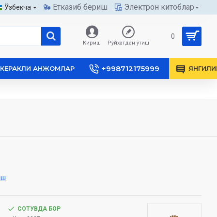
Етказиб бериш
Электрон китоблар
Ўзбекча
0
Кириш
Рўйхатдан ўтиш
+998712175999
КЕРАКЛИ АНЖОМЛАР
ЯНГИЛИ
иш
СОТУВДА БОР