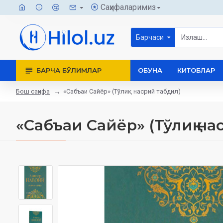
Саҳифаларимиз
Барчаси
БАРЧА БЎЛИМЛАР
ОБУНА
КИТОБЛАР
Бош саҳифа
«Сабъаи Сайёр» (Тўлиқ насрий табдил)
«Сабъаи Сайёр» (Тўлиқ на