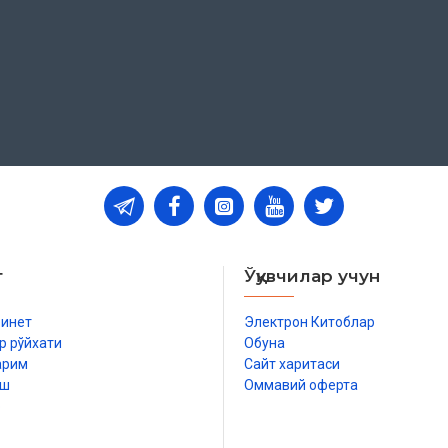
т
Ўқувчилар учун
бинет
Электрон Китоблар
р рўйхати
Обуна
арим
Сайт харитаси
иш
Оммавий оферта
р