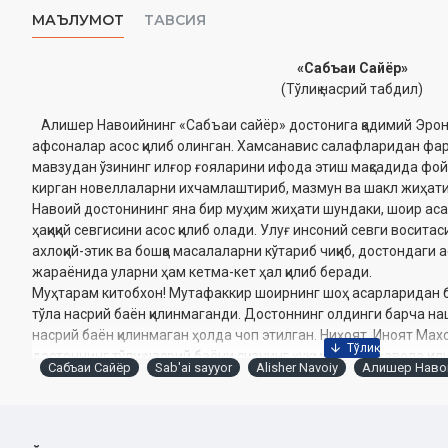
МАЪЛУМОТ
ТАВСИЯ
«Сабъаи Сайёр»
(Тўлиқ насрий табдил)
Алишер Навоийнинг «Сабъаи сайёр» достонига қадимий Эрон 
афсоналар асос қилиб олинган. Хамсанавис салафларидан фа
мавзудан ўзининг илғор ғояларини ифода этиш мақсадида фой
кирган новеллаларни ихчамлаштириб, мазмун ва шакл жиҳати
Навоий достонининг яна бир муҳим жиҳати шундаки, шоир ас
ҳақиқий севгисини асос қилиб олади. Улуғ инсоний севги восит
ахлоқий-этик ва бошқа масалаларни кўтариб чиқиб, достондаги 
жараёнида уларни ҳам кетма-кет ҳал қилиб беради.
Муҳтарам китобхон! Мутафаккир шоирнинг шоҳ асарларидан б
тўла насрий баён қилинмаганди. Достоннинг олдинги барча наш
насрий баён қилинмаган ҳолда чоп этилган. Ниҳоят, Иноят Ма
достоннинг тўлиқ насрий баёни сизнинг ҳукмингизга ҳавола қил
Сабъаи Сайёр
Sab'ai sayyor
Alisher Navoiy
Алишер Наво
Муаллиф:
Алишер Навоий
Тўлиқ насрий табдил муаллифи:
Манзар Абдулхайр
Нашриёт:
«Yangi asr avlodi»