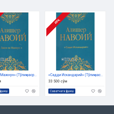
ЙЎҚ
«Лайли ва Мажнун» (Тўлиқ насрий табдил)
«Садди Искандарий» (Тўлиқ насрий табдил)
м
33 500 сўм
қўшиш
Саватчага қўшиш