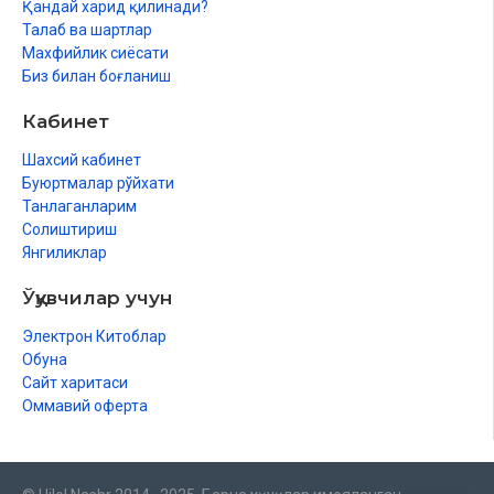
Қандай харид қилинади?
Талаб ва шартлар
Махфийлик сиёсати
Биз билан боғланиш
Кабинет
Шахсий кабинет
Буюртмалар рўйхати
Танлаганларим
Солиштириш
Янгиликлар
Ўқувчилар учун
Электрон Китоблар
Обуна
Сайт харитаси
Оммавий оферта