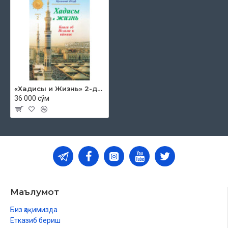
«Хадисы и Жизнь» 2-джуз. Книга об Исламе и иймане
36 000 сўм
Маълумот
Биз ҳақимизда
Етказиб бериш