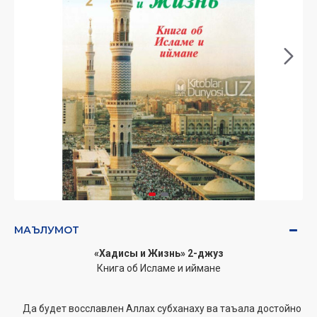
МАЪЛУМОТ
«Хадисы и Жизнь»
2-джуз
Книга об Исламе и иймане
Да будет восславлен Аллах субханаху ва таъала достойно