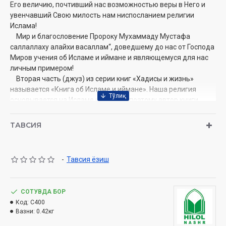
Его величию, почтивший нас возможностью веры в Него и
увенчавший Свою милость нам ниспосланием религии
Ислама!
Мир и благословение Пророку Мухаммаду Мустафа
саллаллаху алайхи васаллам“, доведшему до нас от Господа
Миров учения об Исламе и иймaнe и являющемуся для нас
личным примером!
Вторая часть (джуз) из серии книг «Хадисы и жизнь»
называется «Книга об Исламе и иймaнe». Наша религия
основывается на Исламе и иймане, поэтому автор книги
«атТаджул джамиъ лил усул фии ахадийсир Расул» («Венец,
объединяющий основные хадисы Посланника Аллаха
ТАВСИЯ
саллаллаху алайхи васаллам») Мансур Али Насиф ал-
Хусайни рахматуллахи алайхи“, комментарием к которой
является наш труд, собрал в этой книге соответствующие
-
Тавсия ёзиш
хадисы.
Автор:
Шейх Мухаммад ­Садык Мухаммад Юсуф
Переводчик:
СОТУВДА БОР
Бахтиер Юнусов
Издательство:
Код:
C400
«Hilol-nashr»
Вазни:
0.42кг
Объём:
368 стр.
Дата:
2021
год
(2019)