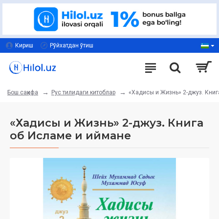
Кириш
Рўйхатдан ўтиш
Рус тилидаги китоблар
«Хадисы и Жизнь» 2-джуз. Книг
Бош саҳифа
«Хадисы и Жизнь» 2-джуз. Книга
об Исламе и иймане