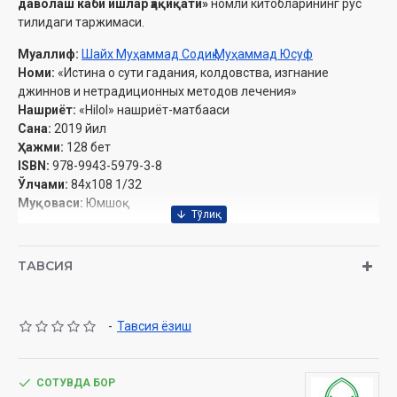
даволаш каби ишлар ҳақиқати»
номли китобларининг рус
тилидаги таржимаси.
Муаллиф:
Шайх Муҳаммад Содиқ Муҳаммад Юсуф
Номи:
«Истина о сути гадания, колдовства, изгнание
джиннов и нетрадиционных методов лечения»
Нашриёт:
«Hilol» нашриёт-матбааси
Сана:
2019 йил
Ҳажми:
128 бет
ISBN:
978-9943-5979-3-8
Ўлчами:
84х108 1/32
Муқоваси:
Юмшоқ
Ўзбекистон Республикаси Вазирлар Маҳкамаси ҳузуридаги
Дин ишлари бўйича қўмитанинг 2019 йил 4815-сонли тавсияси
ТАВСИЯ
ила чоп этилган
ПРЕДИСЛОВИЕ
-
Тавсия ёзиш
Да будут восхваления и восславления Всевышнему Аллаху,
достойные Его величия!
Да будут совершенные и полноценные благословления
СОТУВДА БОР