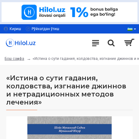
Кириш
Рўйхатдан ўтиш
«Истина о сути гадания, колдовства, изгнание джиннов и
Бош саҳифа
«Истина о сути гадания,
колдовства, изгнание джиннов
и нетрадиционных методов
лечения»