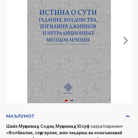
МАЪЛУМОТ
Шайх Муҳаммад Содиқ Муҳаммад Юсуф
хазратларининг
«Фолбинлик, сеҳргарлик, жин чиқариш ва ноанъанавий