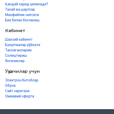
Қандай харид қилинади?
Талаб ва шартлар
Махфийлик сиёсати
Биз билан боғланиш
Кабинет
Шахсий кабинет
Буюртмалар рўйхати
Танлаганларим
Солиштириш
Янгиликлар
Ўқувчилар учун
Электрон Китоблар
Обуна
Сайт харитаси
Оммавий оферта