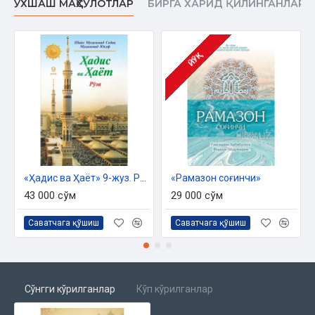
ЎХШАШ МАҲСУЛОТЛАР
БИРГА ХАРИД ҚИЛИНГАНЛАР
ЙЎҚ
«Ҳадис ва Ҳаёт» 9-жуз. Рўза китоби
«Рамазон соғинчи»
43 000 сўм
29 000 сўм
Саватчага қўшиш
Саватчага қўшиш
Сўнгги кўрилганлар
Кўп кўрилганлар