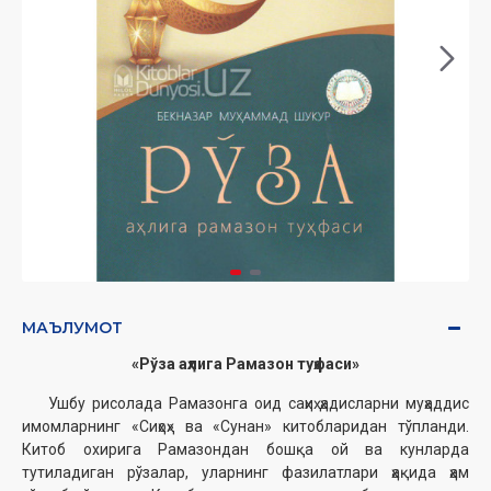
МАЪЛУМОТ
«Рўза аҳлига Рамазон туҳфаси»
Ушбу рисолада Рамазонга оид саҳиҳ ҳадисларни муҳаддис
имомларнинг «Сиҳоҳ» ва «Сунан» китобларидан тўпланди.
Китоб охирига Рамазондан бошқа ой ва кунларда
тутиладиган рўзалар, уларнинг фазилатлари ҳақида ҳам