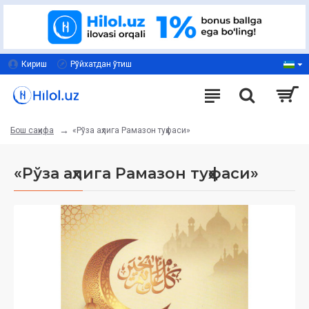
Кириш
Рўйхатдан ўтиш
«Рўза аҳлига Рамазон туҳфаси»
Бош саҳифа
«Рўза аҳлига Рамазон туҳфаси»