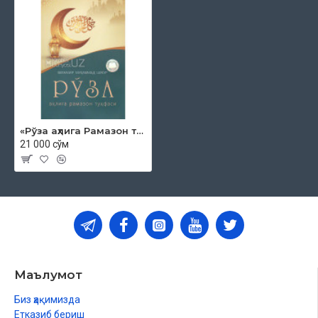
«Рўза аҳлига Рамазон туҳфаси»
21 000 сўм
Маълумот
Биз ҳақимизда
Етказиб бериш