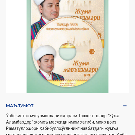
МАЪЛУМОТ
Ўзбекистон мусулмонлари идораси Тошкент шаҳар “Хўжа
Аламбардор” жомеъ масжиди имом хатиби, моҳир воиз
Раҳматуллоҳ қори Ҳабибуллоҳ ўғлининг навбатдаги жумъа
мавъизалари жамланмаси сизларга тақдим этиляпти. Ушбу