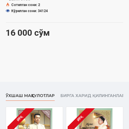
Сотилган сони: 2
Кўрилган сони: 34124
16 000 сўм
ЎХШАШ МАҲСУЛОТЛАР
БИРГА ХАРИД ҚИЛИНГАНЛАР
ЙЎҚ
ЙЎҚ