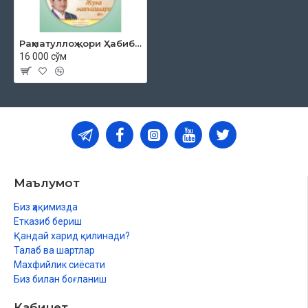
Раҳматуллоҳ қори Ҳабибуллоҳ ўғли «Жумъа мавъизалари» 13-диск (МР3)
16 000 сўм
Маълумот
Биз ҳақимизда
Етказиб бериш
Қандай харид қилинади?
Талаб ва шартлар
Махфийлик сиёсати
Биз билан боғланиш
Кабинет