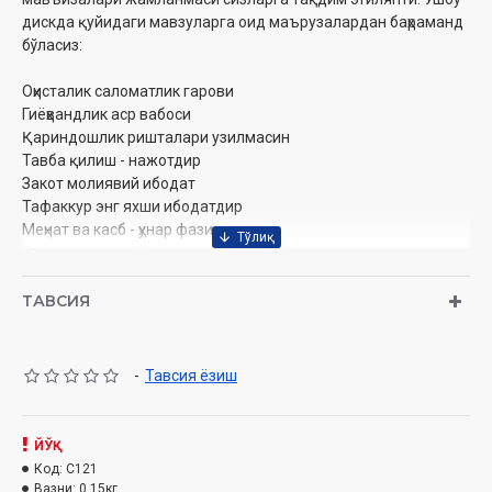
дискда қуйидаги мавзуларга оид маърузалардан баҳраманд
бўласиз:
Оҳисталик саломатлик гарови
Гиёҳвандлик аср вабоси
Қариндошлик ришталари узилмасин
Тавба қилиш - нажотдир
Закот молиявий ибодат
Тафаккур энг яхши ибодатдир
Меҳнат ва касб - ҳунар фазилати
Етимларга ғамхўрлик
Сабр гўзал фазилат
Ҳаж - буюк ибодатдур
ТАВСИЯ
Муаллиф: Раҳматуллоҳ қори Ҳабибуллоҳ ўғли
Номи: «Жумъа мавъизалари» 13-диск (CD МР3)
-
Тавсия ёзиш
Нашриёт: «SEMURG’ MEDIA» МЧЖ
Сана: 2014
Ҳажми: 266 дақиқа
ЙЎҚ
Код:
C121
Вазни:
0.15кг