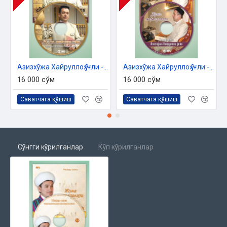
Азизхўжа Хайруллоҳ ўғли - «Жумъа мавъизалари» 10-диск (МР3)
Азизхўжа Хайруллоҳ ўғли - «Жумъа мавъизалари» 11-диск (МР3)
16 000 сўм
16 000 сўм
Саватчага қўшиш
Саватчага қўшиш
Сўнгги кўрилганлар
Кўп кўрилганлар