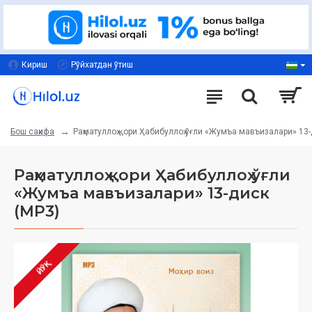
Кириш
Рўйхатдан ўтиш
Раҳматуллоҳ қори Ҳабибуллоҳ ўғли «Жумъа мавъизалари» 13-
Бош саҳифа
Раҳматуллоҳ қори Ҳабибуллоҳ ўғли
«Жумъа мавъизалари» 13-диск
(МР3)
ЙЎҚ