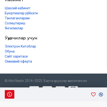
Шахсий кабинет
Буюртмалар рўйхати
Танлаганларим
Солиштириш
Янгиликлар
Ўқувчилар учун
Электрон Китоблар
Обуна
Сайт харитаси
Оммавий оферта
© Hilol Nashr 2014–2025. Барча ҳуқуқлар ҳимояланган