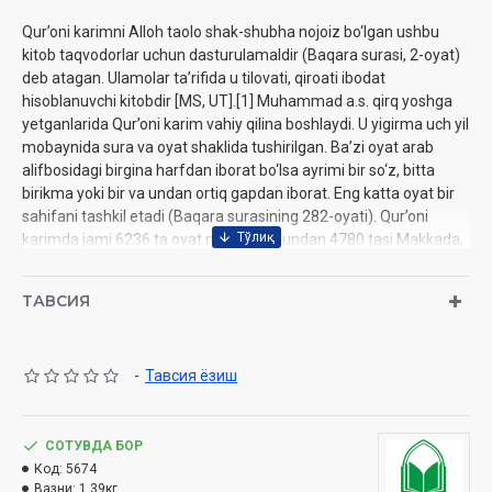
Qur’oni karimni Alloh taolo shak-shubha nojoiz bo‘lgan ushbu
kitob taqvodorlar uchun dasturulamaldir (Baqara surasi, 2-oyat)
deb atagan. Ulamolar ta’rifida u tilovati, qiroati ibodat
hisoblanuvchi kitobdir [MS, UT].[1] Muhammad a.s. qirq yoshga
yetganlarida Qur’oni karim vahiy qilina boshlaydi. U yigirma uch yil
mobaynida sura va oyat shaklida tushirilgan. Ba’zi oyat arab
alifbosidagi birgina harfdan iborat bo‘lsa ayrimi bir so‘z, bitta
birikma yoki bir va undan ortiq gapdan iborat. Eng katta oyat bir
sahifani tashkil etadi (Baqara surasining 282-oyati). Qur’oni
karimda jami 6236 ta oyat mavjud. Shundan 4780 tasi Makkada,
1456 tasi Madinada tushgan [AbM, 613-bet]. Bu oyatlar 114
suraga birlashtirilgan. Suralar ham hajman bir xil emas. Eng
ТАВСИЯ
kichik surada 3, eng katta surada 286 oyat bor. Suralarning
barchasi nomlangan. Ba’zi suraning nomi uning boshidagi
so‘zdan olingan bo‘lsa ayrimi unda bayon qilingan voqea-hodisa
-
Тавсия ёзиш
bilan bog‘liq. To‘rtta surani nomlashda esa arab alifbosi
harflaridan foydalanilgan: Toha, Yosin, Sod, Qof. Bularning asl
ma’nosi yolg‘iz Allohga ayon. Ular Qur’oni karimning o‘zida
mutashabih deb ataladi (Oli Imron surasi, 7-oyat). Ayrim suraning
СОТУВДА БОР
nomi ikki va undan ortiq.
Код:
5674
Вазни:
1.39кг