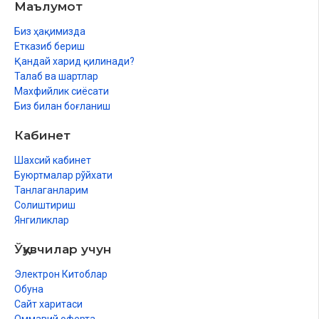
Маълумот
Ankabut (O‘rgimchak)
Биз ҳақимизда
Rum
Етказиб бериш
Қандай харид қилинади?
Luqmon
Талаб ва шартлар
Махфийлик сиёсати
Sajda
Биз билан боғланиш
Ahzob (Firqalar)
Кабинет
Saba’
Шахсий кабинет
Fotir (Xoliq)
Буюртмалар рўйхати
Танлаганларим
Yosin
Солиштириш
Янгиликлар
Saffot (Saf tortib turuvchilar)
Ўқувчилар учун
Sod
Электрон Китоблар
Zumar (Guruhlar)
Обуна
G‘ofir (Kechiruvchi)
Сайт харитаси