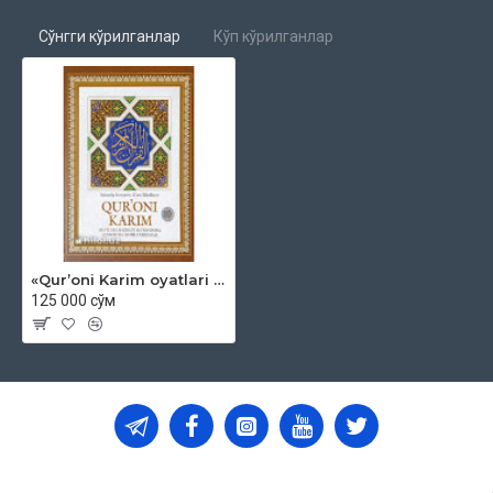
Nahl (Asalari)
Сўнгги кўрилганлар
Кўп кўрилганлар
Isro (Tungi sayr)
Kahf (G‘or)
Maryam
Toha
Anbiyo (Payg‘ambarlar)
Haj
«Qur’oni Karim oyatlari mazmun-ma’nosining o‘zbekcha izohli tarjimasi»
Mu’minun (Mo‘minlar)
125 000 сўм
Nur
Furqon
Shuaro (Shoirlar)
Naml (Chumoli)
Qasas (Qissa)