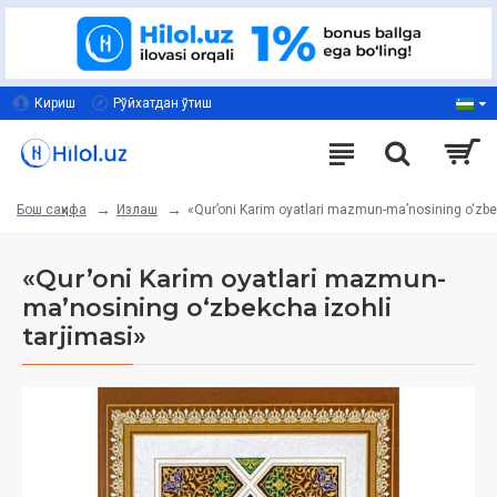
Кириш
Рўйхатдан ўтиш
Излаш
«Qur’oni Karim oyatlari mazmun-ma’nosining o‘zbek
Бош саҳифа
«Qur’oni Karim oyatlari mazmun-
ma’nosining o‘zbekcha izohli
tarjimasi»