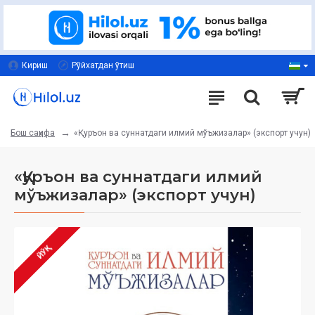
Кириш
Рўйхатдан ўтиш
«Қуръон ва суннатдаги илмий мўъжизалар» (экспорт учун)
Бош саҳифа
«Қуръон ва суннатдаги илмий
мўъжизалар» (экспорт учун)
ЙЎҚ