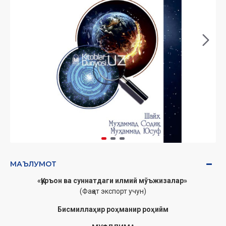
МАЪЛУМОТ
«Қуръон ва суннатдаги илмий мўъжизалар»
(Фақат экспорт учун)
Бисмиллаҳир роҳманир роҳийм