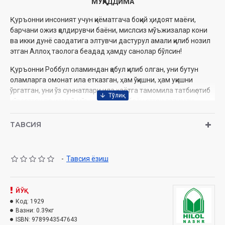
МУҚАДДИМА
Қуръонни инсоният учун қиёматгача боқий ҳидоят маёғи,
барчани ожиз қолдирувчи баёни, мислсиз мўъжизалар кони
ва икки дунё саодатига элтувчи дастурул амали қилиб нозил
этган Аллоҳ таолога беадад ҳамду санолар бўлсин!
Қуръонни Роббул оламиндан қабул қилиб олган, уни бутун
оламларга омонат ила етказган, ҳам ўқишни, ҳам уқишни
ўргатган, уни ўз суннатлари ила ҳаётга тамомила татбиқ этиб
кўрсатган ва илмий мўъжизаларни баён этган севимли
Пайғамбаримиз, Аллоҳ таолонинг ҳабиби Муҳаммад Аминга
энг пок ва энг юксак салавоту дурудлар бўлсин!
ТАВСИЯ
Гоҳида баъзи бир ҳодиса ёки гап-сўзлар ўзидан кўра каттароқ
нарсаларга сабаб бўлади. Бундай бўлиши Аллоҳ таолонинг
-
Тавсия ёзиш
ҳикмати бўлса керак. Қабулимга кирган бир киши ўз
танишларининг динимизни ўрганиб боришдаги ихлослари,
ҳаракатлари ва шунга ўхшаш гапларни айтиб бўлгандан
ЙЎҚ
кейин асосий мақсадга кўчди. Ўз танишларидан баъзилари
Код:
1929
динимиз таълимотларини ўрганиб, қабул қилишлари билан
Вазни:
0.39кг
бирга вафот этгандан кейин қайта тирилиш ҳақидаги
ISBN:
9789943547643
эътиқодни қабул қилмаётганлари, уларга бу ҳақиқатни англатиш