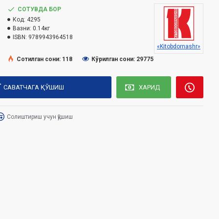
СОТУВДА БОР
Код:
4295
Вазни:
0.14кг
ISBN:
9789943964518
«Kitobdornashr»
Сотилган сони: 118
Кўрилган сони: 29775
САВАТЧАГА ҚЎШИШ
ХАРИД
Солиштириш учун қўшиш