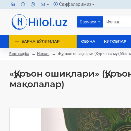
Саҳифаларимиз
Барчаси
БАРЧА БЎЛИМЛАР
ОБУНА
КИТОБЛАР
Бош саҳифа
Излаш
«Қуръон ошиқлари» (Қуръонга муҳаббатни
«Қуръон ошиқлари» (Қуръ
мақолалар)