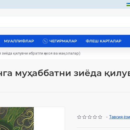
МУАЛЛИФЛАР
ЧЕГИРМАЛАР
ФЛЕШ КАРТАЛАР
 зиёда қилувчи ибратли ҳикоя ва мақолалар)
онга муҳаббатни зиёда қилу
-
Тавсия ёз