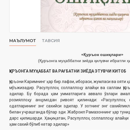
МАЪЛУМОТ
ТАВСИЯ
«Қуръон ошиқлари»
(Қуръонга муҳаббатни зиёда қилувчи ибратли ҳ
ҚУРЪОНГА МУҲАББАТ ВА РАҒБАТНИ ЗИЁДА ЭТУВЧИ КИТОБ
Қуръони Каримнинг ҳар бир лафзи, ибораси, жумласи ва ояти
мўъжизадир. Расулуллоҳ соллаллоҳу алайҳи ва саллам Қур
эдилар. Бу борада ҳам умматларига аввало ўзлари амал
розияллоҳу анҳумодан ривоят қилинади: «Расулуллоҳ 
одатларининг энг сахийси эдилар. У зотнинг энг сахийлик
билан учрашганда бўлар эди. Жаброил Рамазоннинг ҳар тунид
дарс қилишарди. Ҳақиқатан, Расулуллоҳ соллаллоҳу алайҳ
ҳам сахий бўлиб кетар эдилар»