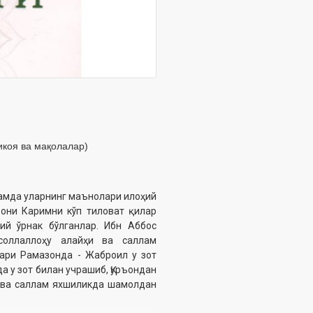
икоя ва мақолалар)
 ҳамда уларнинг маънолари илоҳий
ъони Каримни кўп тиловат қилар
ий ўрнак бўлганлар. Ибн Аббос
соллаллоҳу алайҳи ва саллам
лари Рамазонда - Жаброил у зот
а у зот билан учрашиб, Қуръондан
и ва саллам яхшиликда шамолдан