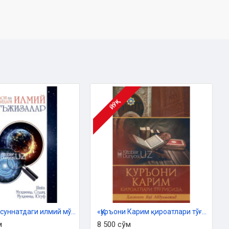
ЙЎҚ
«Қуръон ва суннатдаги илмий мўъжизалар»
«Қуръони Карим қироатлари тўғрисида»
м
8 500 сўм