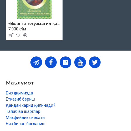
«Қошинга тегузмағил қаламни» Амирий
7 000 сўм
Маълумот
Биз ҳақимизда
Етказиб бериш
Қандай харид қилинади?
Талаб ва шартлар
Махфийлик сиёсати
Биз билан боғланиш