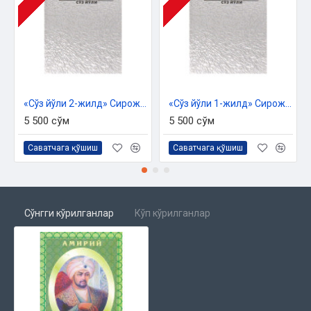
«Сўз йўли 2-жилд» Сирожиддин Саййид
«Сўз йўли 1-жилд» Сирожиддин Саййид
5 500 сўм
5 500 сўм
Саватчага қўшиш
Саватчага қўшиш
Сўнгги кўрилганлар
Кўп кўрилганлар