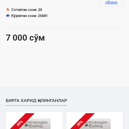
«Sharq»
Сана:
2008
Ҳажми:
Сотилган сони: 20
ISBN:
978-9943-00-247-0
Кўрилган сони: 25681
7 000 сўм
БИРГА ХАРИД ҚИЛИНГАНЛАР
ЙЎҚ
ЙЎҚ