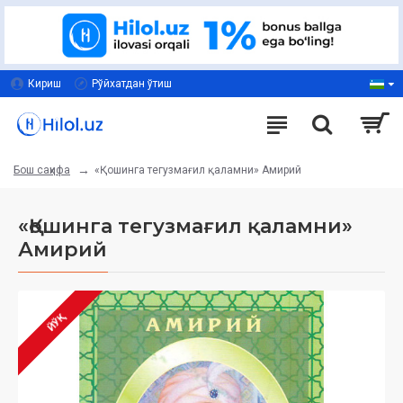
Кириш
Рўйхатдан ўтиш
«Қошинга тегузмағил қаламни» Амирий
Бош саҳифа
«Қошинга тегузмағил қаламни»
Амирий
ЙЎҚ