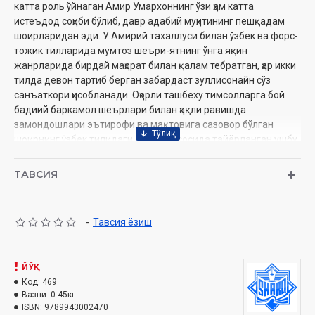
катта роль ўйнаган Амир Умархоннинг ўзи ҳам катта
истеъдод соҳиби бўлиб, давр адабий муҳитининг пешқадам
шоирларидан эди. У Амирий тахаллуси билан ўзбек ва форс-
тожик тилларида мумтоз шеъри-ятнинг ўнга яқин
жанрларида бирдай маҳорат билан қалам тебратган, ҳар икки
тилда девон тартиб берган забардаст зуллисонайн сўз
санъаткори ҳисобланади. Оҳорли ташбеху тимсолларга бой
бадиий баркамол шеърлари билан ҳақли равишда
замондошлари эътирофи ва мақтовига сазовор бўлган
шоирнинг ўзбек тилидаги девони асосида тайёрланган ушбу
тўплам унинг ҳассос ва дилтортар ғазалларидан тузилди.
Ҳофизлар томонидан севиб ижро қилиниб, халқимиз
ТАВСИЯ
кўнглидан чуқур жой олган бу шаклан гўзал, мазмунан теран,
бадиий баркамол ғазаллар шеърият мухлисларига муносиб
туҳфа бўлади, деб ўйлаймиз.
-
Тавсия ёзиш
Муаллиф:
Амирий (Нашрга тайёрловчилар: Аҳмаджон
ЙЎҚ
Мадаминов, Эргаш Очилов, Зебо Қобилова)
Код:
469
Номи:
«Қошинга тегузмағил қаламни»
Вазни:
0.45кг
Нашриёт:
ISBN:
9789943002470
«ШАРҚ» НМАК