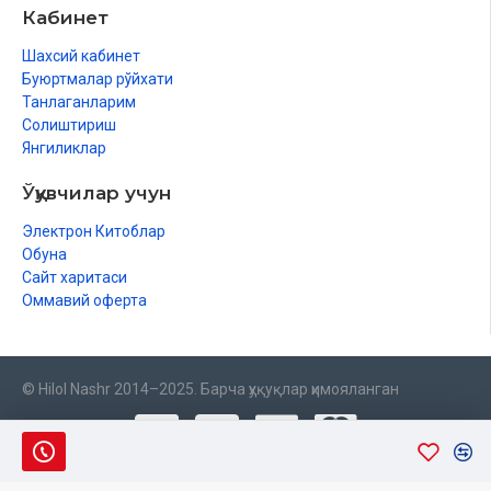
Кабинет
Шахсий кабинет
Буюртмалар рўйхати
Танлаганларим
Солиштириш
Янгиликлар
Ўқувчилар учун
Электрон Китоблар
Обуна
Сайт харитаси
Оммавий оферта
© Hilol Nashr 2014–2025. Барча ҳуқуқлар ҳимояланган