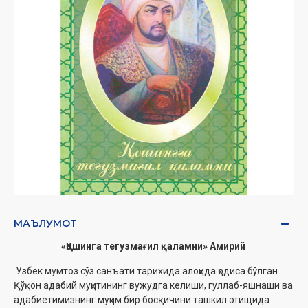
МАЪЛУМОТ
«Қошинга тегузмағил қаламни» Амирий
Узбек мумтоз сўз санъати тарихида алоҳида ҳодиса бўлган
Қўқон адабий муҳитининг вужудга келиши, гуллаб-яшнаши ва
адабиётимизнинг муҳим бир босқичини ташкил этищида