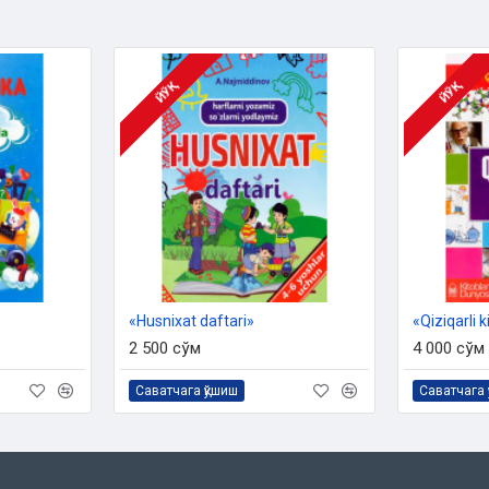
ЙЎҚ
ЙЎҚ
«Husnixat daftari»
«Qiziqarli 
2 500 сўм
4 000 сўм
Саватчага қўшиш
Саватчага 