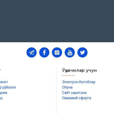
т
Ўқувчилар учун
бинет
Электрон Китоблар
р рўйхати
Обуна
арим
Сайт харитаси
иш
Оммавий оферта
р