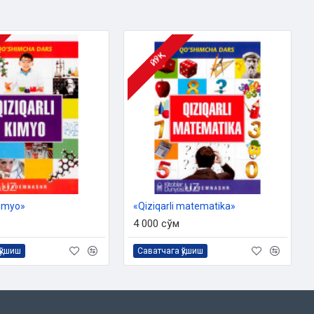
ЙЎҚ
kimyo»
«Qiziqarli matematika»
4 000 сўм
қўшиш
Саватчага қўшиш