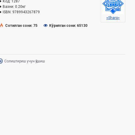
Код:
1287
Вазни:
0.20кг
ISBN:
9789943267879
«Sharq»
Сотилган сони: 75
Кўрилган сони: 65130
Солиштириш учун қўшиш