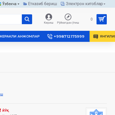
Етказиб бериш
Электрон китоблар
Ўзбекча
0
Кириш
Рўйхатдан ўтиш
+998712175999
КЕРАКЛИ АНЖОМЛАР
ЯНГИЛИ
иш
ЙЎҚ