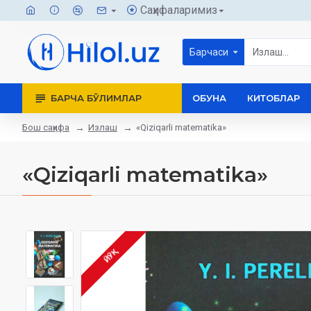
Саҳифаларимиз
Барчаси
БАРЧА БЎЛИМЛАР
ОБУНА
КИТОБЛАР
Бош саҳифа
Излаш
«Qiziqarli matematika»
«Qiziqarli matematika»
ЙЎҚ