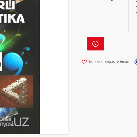
Танлаганларимга қўшиш