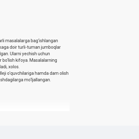
rli masalalarga ‎bag‘ishlangan
aga doir ‎turli-tuman jumboqlar
rilgan. Ularni yechish uchun
 bo‘lish kifoya. Masalalarning
di, xolos.‎
eji o‘quvchilariga hamda ‎dam olish
shdagilarga ‎mo‘ljallangan.‎