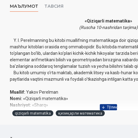
МАЪЛУМОТ
ТАВСИЯ
«Qiziqarli matematika»
(Ruscha 10-nashridan tarjima)
Y. I. Perelmanning bu kitobi muallifning matematikaga doir qiziqa
mashhur kitoblari orasida eng ommabopidir. Bu kitobda matematik
to‘plangan bo'lib, ulardan ko'plari kichik-kichik hikoyalar tarzida ‎be
elementar arifmetikani bilish va geometriyadan birozgina ‎xabardor
ba’zilarigina soddaroq tenglamalar tuzish va yecha ‎bilishni talab qila
Bu kitob umumiy o‘rta maktab, akademik litsey va kasb-hunar koll
paytlarida vaqtini mazmunli va foydali o'tkazishga intilgan katta yo
Muallif:
Yakov Perelman
Nomi:
«Qiziqarli matematika»
Nashriyot:
«Sharq»
Sanа:
2018-yil
qiziqarli matematika
қизиқарли математика
Hajmi:
176 bet
ISBN:
978-9943-26-787-9
O'lchami:
84x108 1/32
Muqovasi:
yumshoq