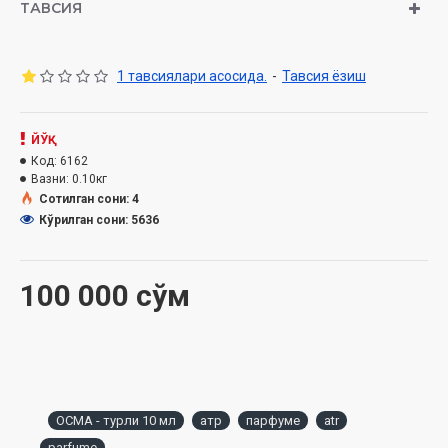
ТАВСИЯ
1 тавсиялари асосида.
-
Тавсия ёзиш
ЙЎҚ
Код:
6162
Вазни:
0.10кг
Сотилган сони: 4
Кўрилган сони: 5636
100 000 сўм
ОСМА - турли 10 мл
атр
парфуме
atr
parfume