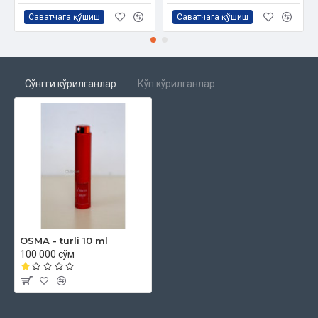
Саватчага қўшиш
Саватчага қўшиш
Сўнгги кўрилганлар
Кўп кўрилганлар
OSMA - turli 10 ml
100 000 сўм