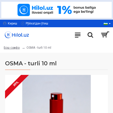
Кириш
Рўйхатдан ўтиш
OSMA - turli 10 ml
Бош саҳифа
OSMA - turli 10 ml
ЙЎҚ