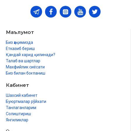
Маълумот
Биз ҳақимизда
Етказиб бериш
Қандай харид қилинади?
Талаб ва шартлар
Махфийлик сиёсати
Биз билан боғланиш
Кабинет
Шахсий кабинет
Буюртмалар рўйхати
Танлаганларим
Солиштириш
Янгиликлар