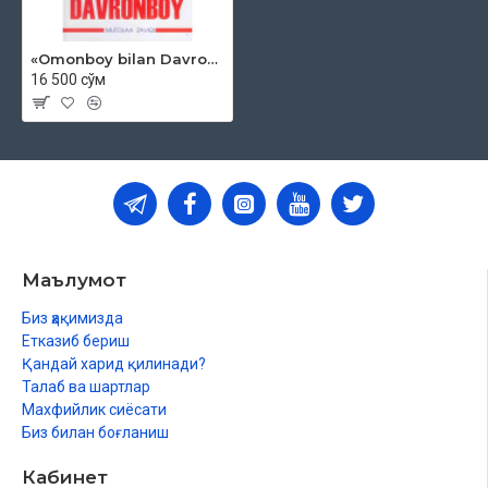
«Omonboy bilan Davronboy»
16 500 сўм
Маълумот
Биз ҳақимизда
Етказиб бериш
Қандай харид қилинади?
Талаб ва шартлар
Махфийлик сиёсати
Биз билан боғланиш
Кабинет