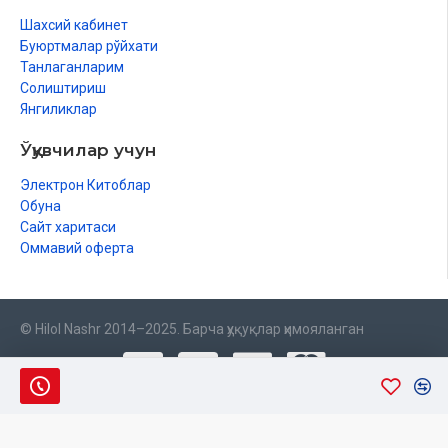
Шахсий кабинет
Буюртмалар рўйхати
Танлаганларим
Солиштириш
Янгиликлар
Ўқувчилар учун
Электрон Китоблар
Обуна
Сайт харитаси
Оммавий оферта
© Hilol Nashr 2014–2025. Барча ҳуқуқлар ҳимояланган