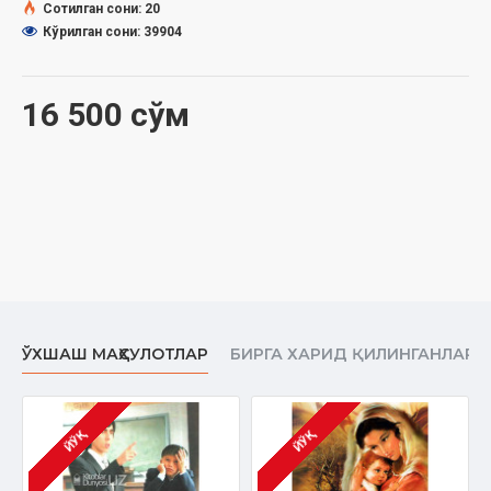
Сотилган сони: 20
Кўрилган сони: 39904
16 500 сўм
ЎХШАШ МАҲСУЛОТЛАР
БИРГА ХАРИД ҚИЛИНГАНЛАР
ЙЎҚ
ЙЎҚ