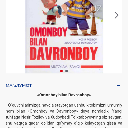
МАЪЛУМОТ
«Omonboy bilan Davronboy»
O`quvchilarimizga havola etayotgan ushbu kitobimizni umumiy
nom bilan «Omonboy va Davronboy» deya nomladik. Yangi
tuhfaga Nosir Fozilov va Xudoybedi To`xtaboyevning siz sevgan,
shu vaqtga qadar qo`ldan qo`ymay o`qib kelayotgan qissa va