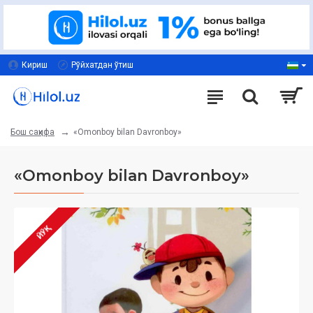
Кириш
Рўйхатдан ўтиш
«Omonboy bilan Davronboy»
Бош саҳифа
«Omonboy bilan Davronboy»
ЙЎҚ