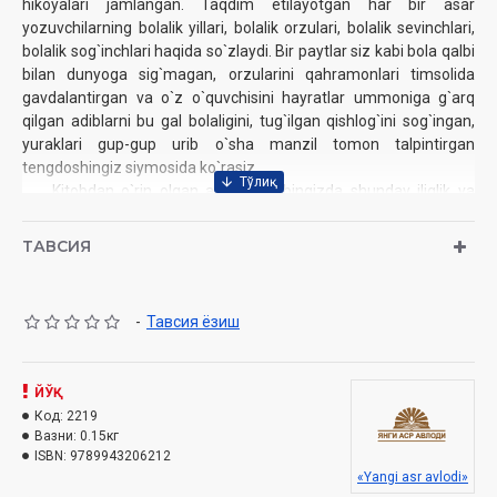
hikoyalari jamlangan. Taqdim etilayotgan har bir asar
yozuvchilarning bolalik yillari, bolalik orzulari, bolalik sevinchlari,
bolalik sog`inchlari haqida so`zlaydi. Bir paytlar siz kabi bola qalbi
bilan dunyoga sig`magan, orzularini qahramonlari timsolida
gavdalantirgan va o`z o`quvchisini hayratlar ummoniga g`arq
qilgan adiblarni bu gal bolaligini, tug`ilgan qishlog`ini sog`ingan,
yuraklari gup-gup urib o`sha manzil tomon talpintirgan
tengdoshingiz siymosida ko`rasiz.
Kitobdan o`rin olgan asarlar qalbingizda shunday iliqlik va
yorug`lik paydo qiladi
ТАВСИЯ
Mualliflar
: Xudoyberdi To‘xtaboyev va Nosir Fozilov
Nomi:
«Omonboy bilan Davronboy»
Nashriyot:
«Yangi asr avlodi»
-
Тавсия ёзиш
Hajmi:
368
bet
Sana:
2019 yil
ISBN:
978-9943-20-621-2
ЙЎҚ
O'lchami:
84×108 1/32
Код:
2219
Muqovasi:
qatttiq
Вазни:
0.15кг
ISBN:
9789943206212
«Yangi asr avlodi»