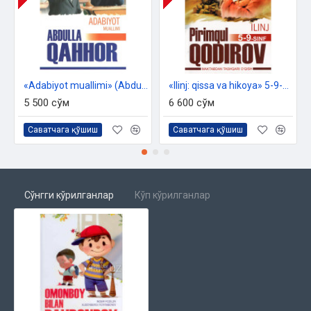
«Adabiyot muallimi» (Abdulla Qahhor)
«Ilinj: qissa va hikoya» 5-9-sinf uchun
5 500 сўм
6 600 сўм
Саватчага қўшиш
Саватчага қўшиш
Сўнгги кўрилганлар
Кўп кўрилганлар