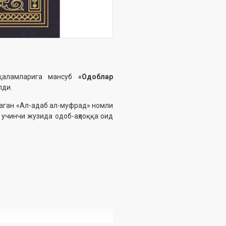
 қаламларига мансуб
«Одоблар
лди.
плаган «Ал-адаб ал-муфрад» номли
 учинчи жузида одоб-аҳлоққа оид