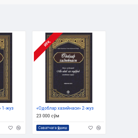
н ишлари бўйича қўмитанинг
313
слар билан танишасиз:
ЙЎҚ
 1-жуз
«Одоблар хазийнаси» 2-жуз
23 000 сўм
Саватчага қўшиш