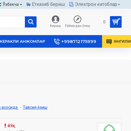
Етказиб бериш
Электрон китоблар
Ўзбекча
0
Кириш
Рўйхатдан ўтиш
+998712175999
КЕРАКЛИ АНЖОМЛАР
ЯНГИЛИ
 асосида.
-
Тавсия ёзиш
ЙЎҚ