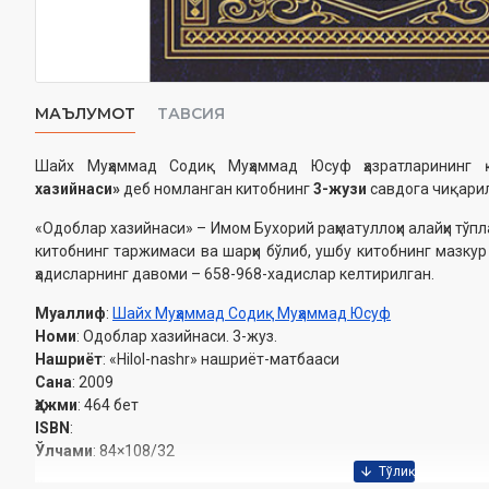
МАЪЛУМОТ
ТАВСИЯ
Шайх Муҳаммад Содиқ Муҳаммад Юсуф ҳазратларининг
хазийнаси»
деб номланган китобнинг
3-жузи
савдога чиқари
«Одоблар хазийнаси» – Имом Бухорий раҳматуллоҳи алайҳи тў
китобнинг таржимаси ва шарҳи бўлиб, ушбу китобнинг мазкур
ҳадисларнинг давоми – 658-968-хадислар келтирилган.
Муаллиф
:
Шайх Муҳаммад Содиқ Муҳаммад Юсуф
Номи
: Одоблар хазийнаси. 3-жуз.
Нашриёт
: «Нilol-nashr» нашриёт-матбааси
Сана
: 2009
Ҳажми
: 464 бет
ISBN
:
Ўлчами
: 84×108/32