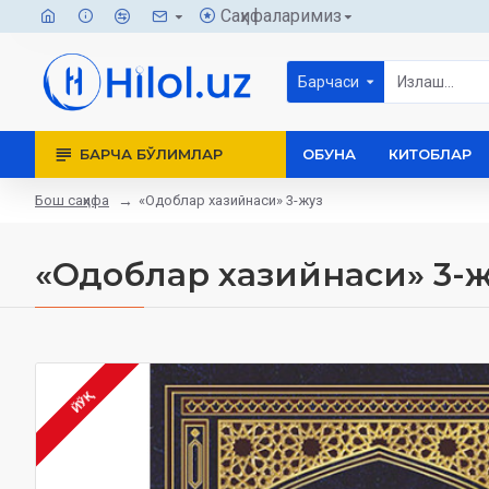
Саҳифаларимиз
Барчаси
БАРЧА БЎЛИМЛАР
ОБУНА
КИТОБЛАР
Бош саҳифа
«Одоблар хазийнаси» 3-жуз
«Одоблар хазийнаси» 3-
ЙЎҚ