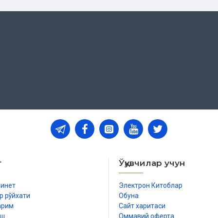
лмасин» деган қавли ҳақида
т
Ўқувчилар учун
адан ҳам ажр олиши
бинет
Электрон Китоблар
р рўйхати
Обуна
алак соч», «қора», «новча»,
арим
Сайт харитаси
иш
Оммавий оферта