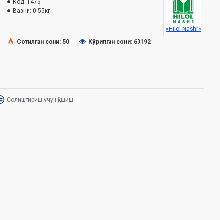
Код:
1475
Вазни:
0.55кг
«Hilol Nashr»
Сотилган сони: 50
Кўрилган сони: 69192
Солиштириш учун қўшиш