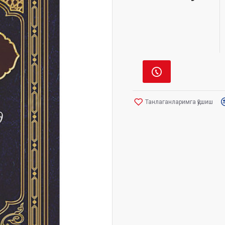
Танлаганларимга қўшиш