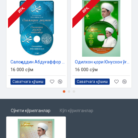
ЙЎҚ
ЙЎҚ
Салоҳиддин Абдуғаффор ўғли «Оламларга раҳмат Пайғамбар» (МР3)
Одилхон қори Юнусхон ўғлининг "Жума ‎мавъизалари" деб номланган аудио тўпламнинг 16-‎қисми
16 000 сўм
16 000 сўм
Саватчага қўшиш
Саватчага қўшиш
Сўнгги кўрилганлар
Кўп кўрилганлар