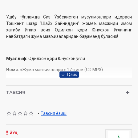
‎ ‎
Ушбу тўпламда Сиз Ўзбекистон мусулмонлари ‎идораси
Тошкент шаҳар “Шайх Зайниддин” ‎жомеъ масжиди имом
хатиби ўткир воиз ‎Одилхон қори Юнусхон ўғлининг
навбатдаги ‎жума мавъизаларидан баҳраманд бўласиз!
‎
Муаллиф:
Одилхон қори Юнусхон ўғли
Номи:
«Жума мавъизалари » 17-қисм (CD МР3)
Нашриёт:
«SEMURG’ MEDIA» МЧЖ
Сана:
2016
ТАВСИЯ
Ҳажми:
353 дақиқа‎
-
Тавсия ёзиш
‎ ‎
Ўзбекистон Республикаси Вазирлар Маҳкамаси ‎ҳузуридаги
Дин ишлари бўйича қўмитанинг ‎‎2828-сонли тавсияси ила
ЙЎҚ