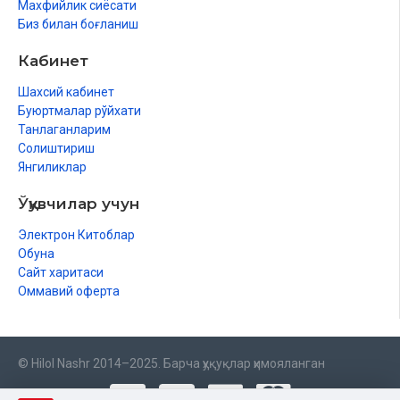
Махфийлик сиёсати
Биз билан боғланиш
Кабинет
Шахсий кабинет
Буюртмалар рўйхати
Танлаганларим
Солиштириш
Янгиликлар
Ўқувчилар учун
Электрон Китоблар
Обуна
Сайт харитаси
Оммавий оферта
© Hilol Nashr 2014–2025. Барча ҳуқуқлар ҳимояланган