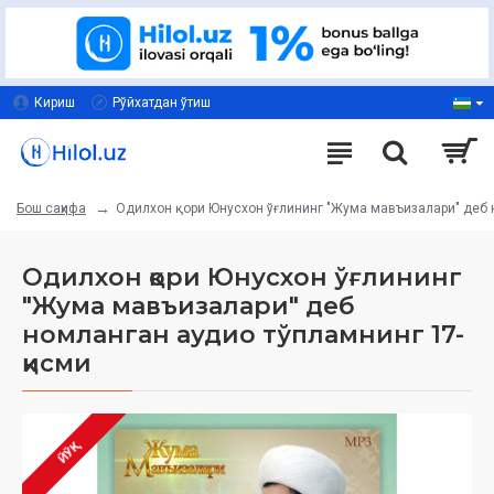
Кириш
Рўйхатдан ўтиш
Одилхон қори Юнусхон ўғлининг "Жума ‎мавъизалари" деб 
Бош саҳифа
Одилхон қори Юнусхон ўғлининг
"Жума ‎мавъизалари" деб
номланган аудио тўпламнинг 17-‎
қисми
ЙЎҚ