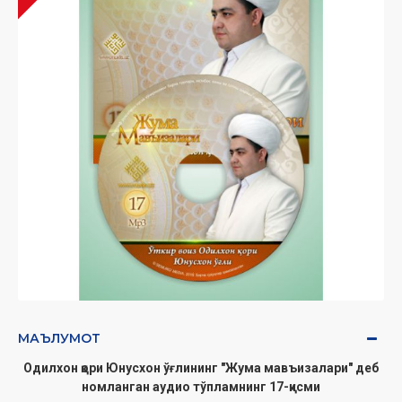
МАЪЛУМОТ
Одилхон қори Юнусхон ўғлининг "Жума ‎мавъизалари" деб
номланган аудио тўпламнинг 17-‎қисми