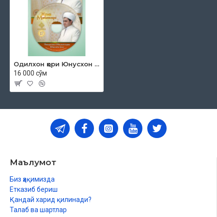
Одилхон қори Юнусхон ўғлининг "Жума ‎мавъизалари" деб номланган аудио тўпламнинг 17-‎қисми
16 000 сўм
Маълумот
Биз ҳақимизда
Етказиб бериш
Қандай харид қилинади?
Талаб ва шартлар