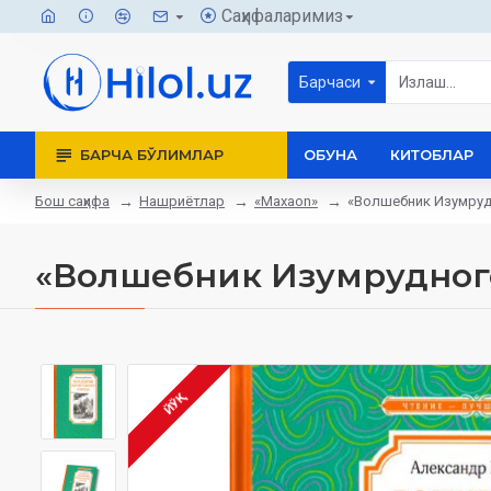
Саҳифаларимиз
Барчаси
БАРЧА БЎЛИМЛАР
ОБУНА
КИТОБЛАР
Бош саҳифа
Нашриётлар
«Maxaon»
«Волшебник Изумруд
«Волшебник Изумрудног
ЙЎҚ