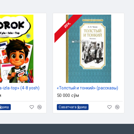
ЙЎҚ
la-izla-top» (4-8 yosh)
«Толстый и тонкий» (рассказы)
м
50 000 сўм
қўшиш
Саватчага қўшиш