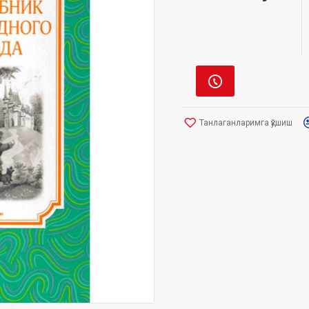
Танлаганларимга қўшиш