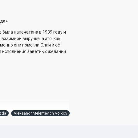
ода
»
 была напечатана в 1939 году и
 взаимной выручке, а это, как
Именно они помогли Элли и её
я исполнения заветных желаний.
roda
Aleksandr Melentevich Volkov