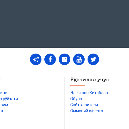
т
Ўқувчилар учун
бинет
Электрон Китоблар
р рўйхати
Обуна
арим
Сайт харитаси
иш
Оммавий оферта
р