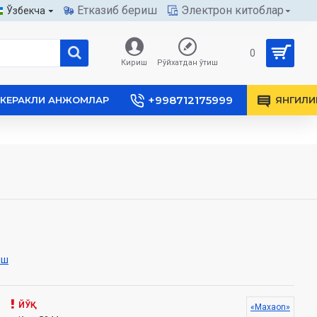
Етказиб бериш
Электрон китоблар
Ўзбекча
0
Кириш
Рўйхатдан ўтиш
+998712175999
КЕРАКЛИ АНЖОМЛАР
ЯНГИЛИ
иш
ЙЎҚ
«Maxaon»