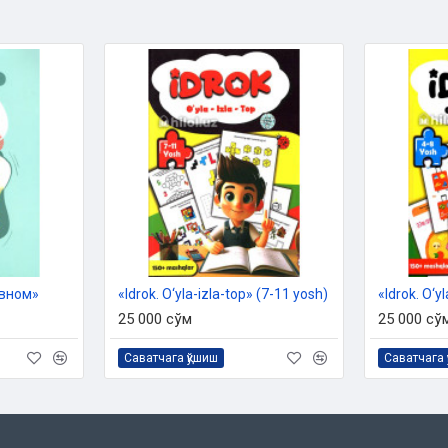
авном»
«Idrok. O‘yla-izla-top» (7-11 yosh)
«Idrok. O‘y
25 000 сўм
25 000 сў
Саватчага қўшиш
Саватчага 