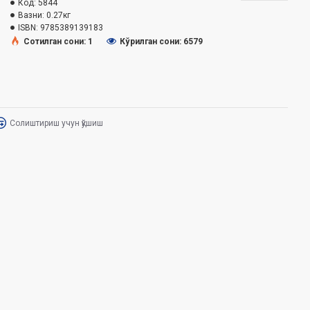
Код:
5844
Вазни:
0.27кг
ISBN:
9785389139183
Сотилган сони: 1
Кўрилган сони: 6579
Солиштириш учун қўшиш