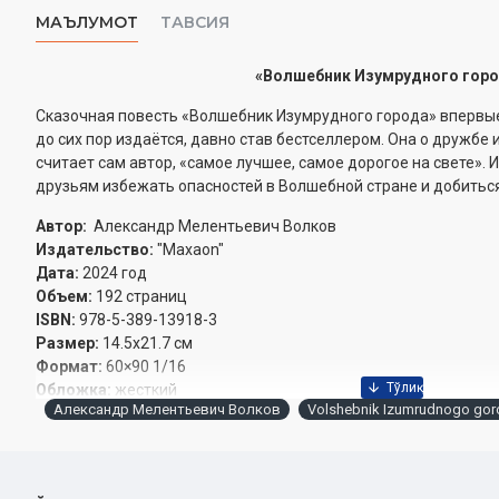
МАЪЛУМОТ
ТАВСИЯ
«
Волшебник Изумрудного гор
Сказочная повесть «Волшебник Изумрудного города» впервые
до сих пор издаётся, давно став бестселлером. Она о дружбе и
считает сам автор, «самое лучшее, самое дорогое на свете». 
друзьям избежать опасностей в Волшебной стране и добитьс
Автор:
Александр Мелентьевич Волков
Издательство:
"Maxaon"
Дата:
2024 год
Объем:
192 страниц
ISBN:
978-5-389-13918-3
Размер:
14.5x21.7 см
Формат:
60×90 1/16
Обложка:
жесткий
Александр Мелентьевич Волков
Volshebnik Izumrudnogo go
СОДЕРЖАНИЕ