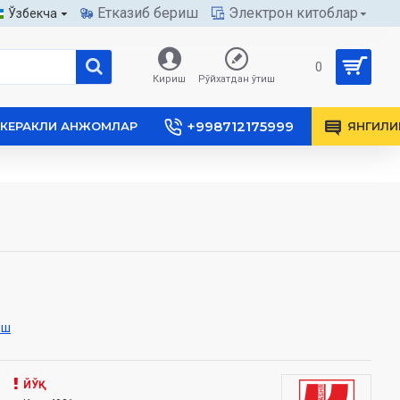
Етказиб бериш
Электрон китоблар
Ўзбекча
0
Кириш
Рўйхатдан ўтиш
+998712175999
КЕРАКЛИ АНЖОМЛАР
ЯНГИЛИ
иш
ЙЎҚ