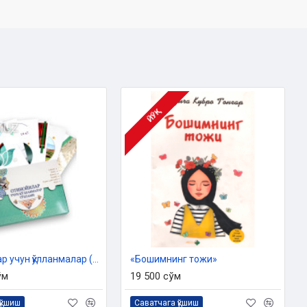
ЙЎҚ
Отинойилар учун қўлланмалар (6 та китоб)
«Бошимнинг тожи»
ўм
19 500 сўм
қўшиш
Саватчага қўшиш