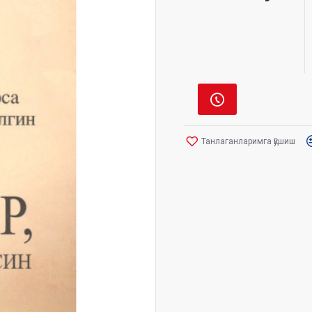
Танлаганларимга қўшиш