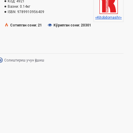
Код:
4921
Вазни:
0.14кг
ISBN:
9789910956409
«Kitobdornashr»
Сотилган сони: 21
Кўрилган сони: 20301
Солиштириш учун қўшиш