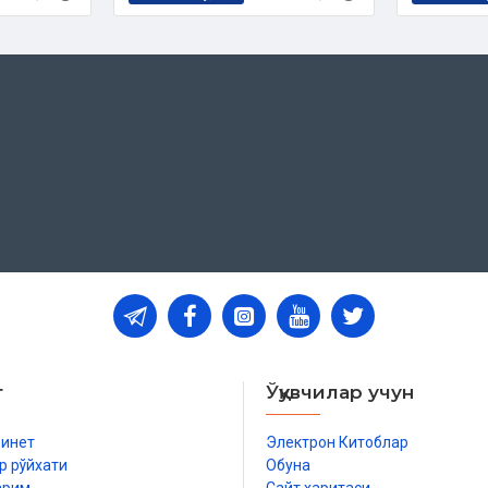
т
Ўқувчилар учун
бинет
Электрон Китоблар
р рўйхати
Обуна