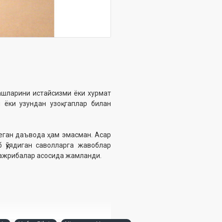
ашларини истайсизми ёки хурмат
 ёки узундан узоқ гаплар билан
деган даъвода ҳам эмасман. Асар
б қўядиган саволларга жавоблар
 тажрибалар асосида жамланди.