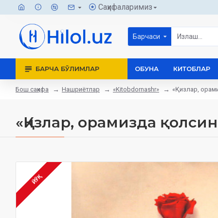
Саҳифаларимиз
Барчаси
БАРЧА БЎЛИМЛАР
ОБУНА
КИТОБЛАР
Бош саҳифа
Нашриётлар
«Kitobdornashr»
«Қизлар, орам
«Қизлар, орамизда қолсин
ЙЎҚ