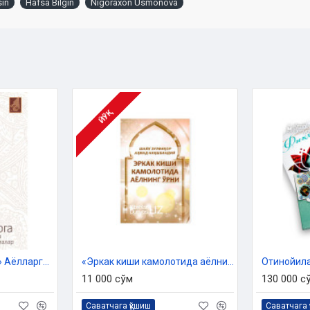
sin
Hafsa Bilgin
Nigoraxon Usmonova
ЙЎҚ
«Аёл – мўътабар зот» Аёлларга оид энг зарур фиқҳий масалалар
«Эркак киши камолотида аёлнинг ўрни»
11 000 сўм
130 000 с
Саватчага қўшиш
Саватчага 