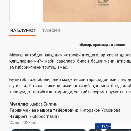
МАЪЛУМОТ
ТАВСИЯ
«Қизлар, орамизда қолсин»
Мазкур китобдан мақсадим «атрофингиздагилар сизни қадрл
қилишлариними?» каби саволлар билан бошингизни қотириш
эътиборингизни тортиш эмас.
Бу китоб тажрибали, олий мақом инсон тарафидан ёзилган, 
шунчаки, баъзан кишини иккилантириб, ҳаёлини банд қили
тариқасида тартибга келтирилди, ҳаётий зарур маълумотлар
Муаллиф
: Ҳафса Билгин
Таржимон ва нашрга тайёрловчи:
Нигорахон Усмонова
Нашриёт:
«Kitobdornashr»
Сана:
2023 йил
Ҳажми:
136 бет