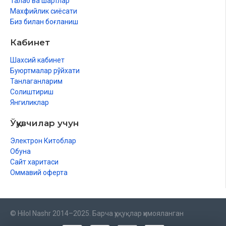
Талаб ва шартлар
Махфийлик сиёсати
Биз билан боғланиш
Кабинет
Шахсий кабинет
Буюртмалар рўйхати
Танлаганларим
Солиштириш
Янгиликлар
Ўқувчилар учун
Электрон Китоблар
Обуна
Сайт харитаси
Оммавий оферта
© Hilol Nashr 2014–2025. Барча ҳуқуқлар ҳимояланган