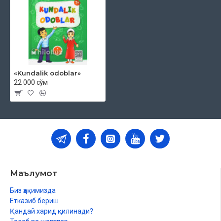
«Kundalik odoblar»
22 000 сўм
Маълумот
Биз ҳақимизда
Етказиб бериш
Қандай харид қилинади?