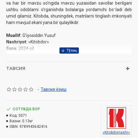
va har bir mavzu so'ngida mavzu yuzasidan savollar berilgani
ushbu odoblarni o'rganishda bolalarga yordamchi boʻladi deb
umid qilamiz. Kitobda, shuningdek, matnlarni tinglash imkoniyati
ham mavjud ekani yana bir qulaylikdir.
Muallif:
G'iyosiddin Yusuf
Nashriyot:
«Kitobdor»
Sana:
2024-yil
Hajmi:
64 bet
O‘lchami:
84x108 1/8
ISBN:
978-9943-5979-4-5
ТАВСИЯ
Muqovasi:
yumshoq
-
Тавсия ёзиш
СОТУВДА БОР
Код:
5071
Вазни:
0.13кг
ISBN:
9789943642416
«Kitobdornashr»