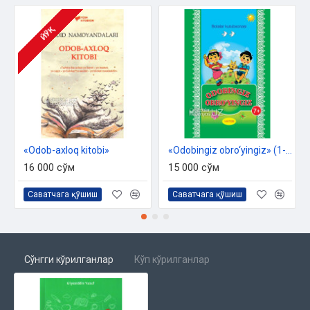
ЙЎҚ
«Odob-axloq kitobi»‎
«Odobingiz obro‘yingiz» (1-kitob)
16 000 сўм
15 000 сўм
Саватчага қўшиш
Саватчага қўшиш
Сўнгги кўрилганлар
Кўп кўрилганлар