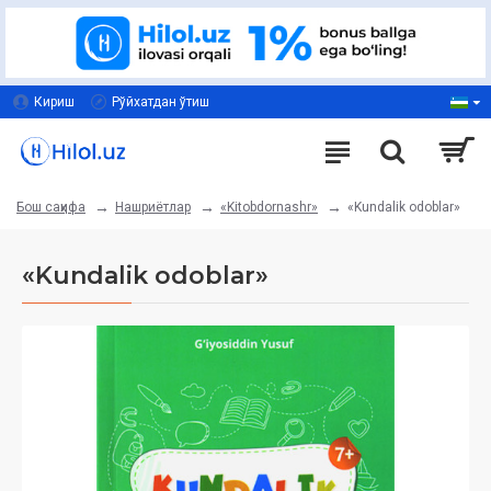
Кириш
Рўйхатдан ўтиш
Нашриётлар
«Kitobdornashr»
«Kundalik odoblar»
Бош саҳифа
«Kundalik odoblar»