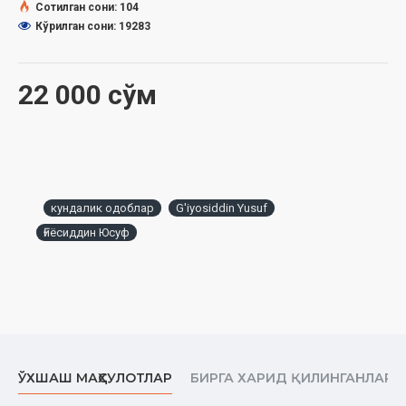
Сотилган сони: 104
Кўрилган сони: 19283
22 000 сўм
кундалик одоблар
G'iyosiddin Yusuf
Ғиёсиддин Юсуф
ЎХШАШ МАҲСУЛОТЛАР
БИРГА ХАРИД ҚИЛИНГАНЛАР