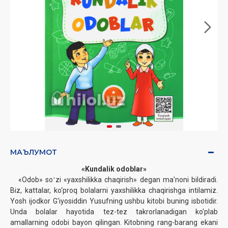
МАЪЛУМОТ
«Kundalik odoblar»
«Odob» soʻzi «yaxshilikka chaqirish» degan ma'noni bildiradi.
Biz, kattalar, ko‘proq bolalarni yaxshilikka chaqirishga intilamiz.
Yosh ijodkor G'iyosiddin Yusufning ushbu kitobi buning isbotidir.
Unda bolalar hayotida tez-tez takrorlanadigan ko'plab
amallarning odobi bayon qilingan. Kitobning rang-barang ekani